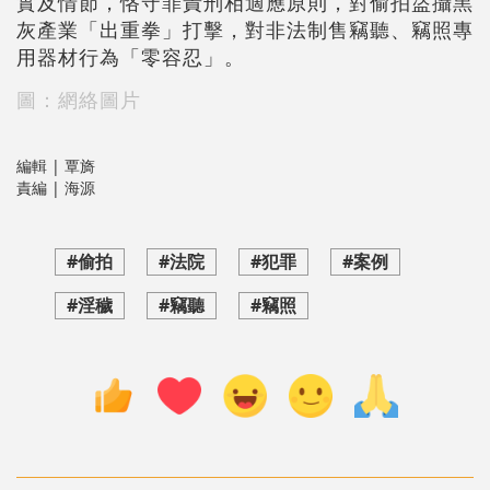
實及情節，恪守罪責刑相適應原則，對偷拍盜攝黑
灰產業「出重拳」打擊，對非法制售竊聽、竊照專
用器材行為「零容忍」。
圖：網絡圖片
編輯 | 覃旖
責編 | 海源
#偷拍
#法院
#犯罪
#案例
#淫穢
#竊聽
#竊照