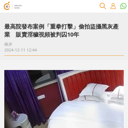
最高院發布案例「重拳打擊」偷拍盜攝黑灰產
業 販賣淫穢視頻被判囚10年
兩岸
2024-12-11 12:44