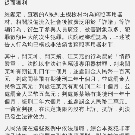
從而獲利。
經鑑定，查獲的A系列主機檢材均為竊照專用器
材。相關設備流入社會後被廣泛用於「詐賭」等詐
騙行為，衍生了參與人員廣泛、被害對象眾多、犯
罪數額巨大的次生犯罪。法院經審理認為，上述被
告人行為均已構成非法銷售竊照專用器材罪。
其中，閆某坤、閆某飛、汪某燕的行為屬於「情節
嚴重」。法院以非法銷售竊照專用器材罪，判處閆
某坤有期徒刑四年十個月，並處罰金人民幣一百萬
元；判處閆某飛有期徒刑二年十個月，並處罰金人
民幣五萬元；判處汪某燕有期徒刑二年十個月，並
處罰金人民幣五萬元；判處孫某勤有期徒刑一年十
個月，緩刑二年六個月，並處罰金人民幣二萬元。
一審宣判後，在法定期限內沒有上訴、抗訴，判決
已發生法律效力。
人民法院在這些案例中依法履職，綜合本案犯罪事