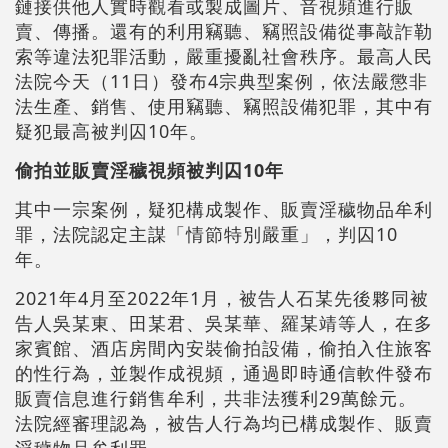
鏈接供他人實時觀看或製成圖片、音視頻進行販
賣、傳播。還有的利用竊聽、竊照設備從事敲詐勒
索等違法犯罪活動，嚴重擾亂社會秩序。最高人民
法院今天（11日）發布4宗典型案例，依法嚴懲非
法生產、銷售、使用竊聽、竊照設備犯罪，其中有
疑犯最高被判囚10年。
偷拍並販賣淫穢視頻被判囚10年
其中一宗案例，疑犯構成製作、販賣淫穢物品牟利
罪，法院認定主謀「情節特別嚴重」，判囚10
年。
2021年4月至2022年1月，被告人石某先後夥同被
告人吳某東、田某君、吳某華、羅某靖等人，在多
家賓館、酒店房間內安裝偷拍設備，偷拍入住旅客
的性行為，並製作成視頻，通過即時通信軟件發布
販賣信息進行銷售牟利，共非法獲利29萬餘元。
法院經審理認為，被告人行為均已構成製作、販賣
淫穢物品牟利罪。