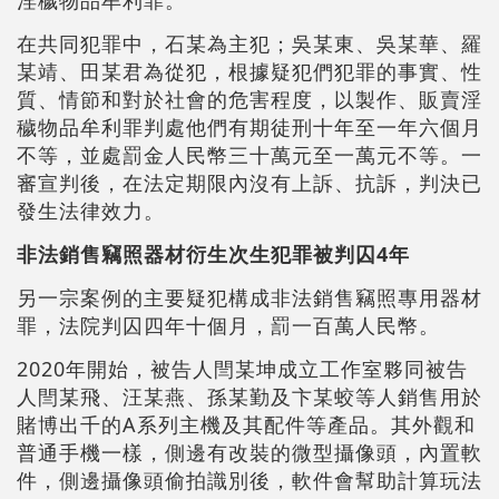
在共同犯罪中，石某為主犯；吳某東、吳某華、羅
某靖、田某君為從犯，根據疑犯們犯罪的事實、性
質、情節和對於社會的危害程度，以製作、販賣淫
穢物品牟利罪判處他們有期徒刑十年至一年六個月
不等，並處罰金人民幣三十萬元至一萬元不等。一
審宣判後，在法定期限內沒有上訴、抗訴，判決已
發生法律效力。
非法銷售竊照器材衍生次生犯罪被判囚4年
另一宗案例的主要疑犯構成非法銷售竊照專用器材
罪，法院判囚四年十個月，罰一百萬人民幣。
2020年開始，被告人閆某坤成立工作室夥同被告
人閆某飛、汪某燕、孫某勤及卞某蛟等人銷售用於
賭博出千的A系列主機及其配件等產品。其外觀和
普通手機一樣，側邊有改裝的微型攝像頭，內置軟
件，側邊攝像頭偷拍識別後，軟件會幫助計算玩法