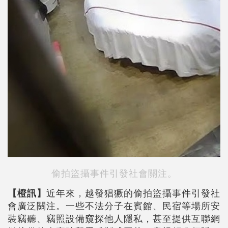
偷拍盜攝事件引發社會關注。
【橙訊】
近年來，越發猖獗的偷拍盜攝事件引發社
會廣泛關注。一些不法分子在賓館、民宿等場所安
裝竊聽、竊照設備窺探他人隱私，甚至提供互聯網