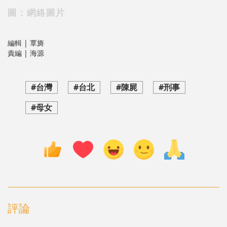
圖：網絡圖片
編輯 | 覃旖
責編 | 海源
#台灣
#台北
#陳屍
#刑事
#母女
評論