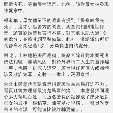
麼還沒死」等侮辱性語言。此後，該對母女被發現
陳屍家中。
報道稱，母女倆留下的遺書有提到「警察叫我去
死」，這才引起警方的調查。經查詢相關電話錄
音，證實劉姓警員言行不當，對其處以記大過1次
的處分，並將其調至警備隊。此外，港墘派出所所
長督導不周記過1次，分局長也自請處分。
對此，士林地檢署回應稱，檢察官除針對本案死者
依法相驗、釐清死因，對於外界稱二人生前遭詐騙
一事，也將一併深入追查，若發現任何個人或團體
涉及欺詐犯罪，定將一一揪出，溯源查辦。
台北市民意代表陳宥丞指責民進黨當局打詐不力，
還質疑警方理應最清楚民眾的痛苦，本應發揮同理
心盡力幫助百姓，而這名警員的話卻成了壓死這對
母女的最後一根稻草。陳宥丞批評稱，「警員對受
害者的冷漠，可能遠比被詐騙更痛」。