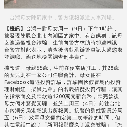
台灣母女陳屍家中，警方獲報派遣人車到場。
【橙訊】
台灣一對母女周一（9日）下午1時許，
被發現陳屍台北市內湖區的家中。有台媒稱，該母
女遭遇假投資詐騙，生前向警方求助時卻遭嘲諷。
台警方對此表示，清查後將對承辦警員記大過懲處
並調職、函送地檢署調查刑事責任。
據報道，母親55歲，生前在便當店打工，其28歲
的女兒則在一家公司任職會計。母女倆在
Facebook遭遇投資詐騙，詐騙團伙假冒島內投資
理財網紅「柴鼠兄弟」的名義招攬投資行騙，讓其
依指示面交及匯款逾1200萬元新台幣，匯完款後
母女倆才驚覺受騙，並於上周三（4日）前往台北
市內湖分局港墘派出所報案。接警的劉姓警員於周
五（6日）致電母女倆約定第二次筆錄的時間，但
其在電話中說了「新聞報那麼久了還會被騙」「怎