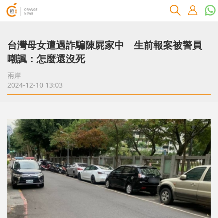
台灣母女遭遇詐騙陳屍家中 生前報案被警員
嘲諷：怎麼還沒死
兩岸
2024-12-10 13:03