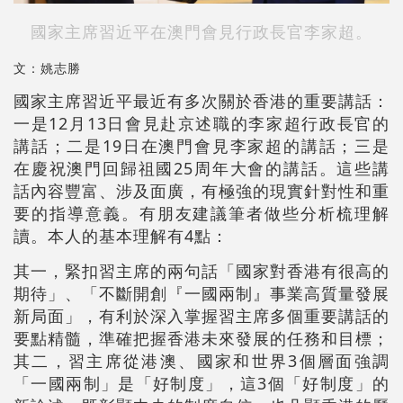
國家主席習近平在澳門會見行政長官李家超。
文：姚志勝
國家主席習近平最近有多次關於香港的重要講話：
一是12月13日會見赴京述職的李家超行政長官的
講話；二是19日在澳門會見李家超的講話；三是
在慶祝澳門回歸祖國25周年大會的講話。這些講
話內容豐富、涉及面廣，有極強的現實針對性和重
要的指導意義。有朋友建議筆者做些分析梳理解
讀。本人的基本理解有4點：
其一，緊扣習主席的兩句話「國家對香港有很高的
期待」、「不斷開創『一國兩制』事業高質量發展
新局面」，有利於深入掌握習主席多個重要講話的
要點精髓，準確把握香港未來發展的任務和目標；
其二，習主席從港澳、國家和世界3個層面強調
「一國兩制」是「好制度」，這3個「好制度」的