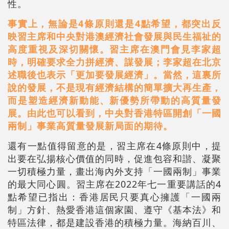
性。
事實上，無論是4條原則還是4點希望，都突出反
映習主席和中央對港澳經濟社會發展與民生福祉的
高度重視及深切關懷。習主席在澳門會見李家超
時，明確要求全力拼經濟、謀發展；李家超在北京
述職後也表示「更加要發展經濟」。當然，這裏所
說的發展，不是現有經濟結構的簡單擴大再生產，
而是塑造經濟新動能、新優勢所帶動的高質量發
展。由此也可以看到，中央對香港特區開創「一國
兩制」事業高質量發展新局面的期待。
還有一點值得留意的是，習主席在4條原則中，提
出要在弘揚核心價值的同時，促進包容和諧、凝聚
一切積極力量，畫出海內外支持「一國兩制」事業
的最大同心圓。習主席在2022年七一重要講話的4
點希望已指出：香港居民只要真心擁護「一國兩
制」方針、熱愛香港這個家園、遵守《基本法》和
特區法律，都是建設香港的積極力量。海納百川、