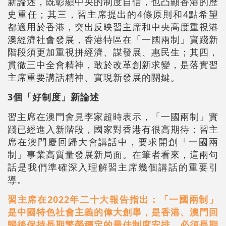
新論述，既彰顯中央的制度自信，也凸顯香港的歷
史重任；其三，習主席提出的4條原則和4點希望
都適用於香港，突出反映習主席和中央高度重視港
澳經濟社會發展，香港特區在「一國兩制」實踐新
階段須更加重視拼經濟、謀發展、惠民生；其四，
貫徹三中全會精神，敢於改革創新求變，是落實習
主席重要講話精神、實現新發展的關鍵。
3個「好制度」新論述
習主席在澳門會見李家超時表示，「一國兩制」實
踐已經進入新階段，國家對香港有很高期待；習主
席在澳門慶回歸大會講話中，要求開創「一國兩
制」事業高質量發展新局面。在筆者看來，這兩句
話是我們準確深入理解習主席幾個講話的重要引
導。
習主席在2022年二十大報告指出：「一國兩制」
是中國特色社會主義的偉大創舉，是香港、澳門回
歸後保持長期繁榮穩定的最佳制度安排，必須長期