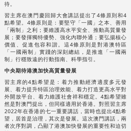
待。
習主席在澳門慶回歸大會講話提出了4條原則和4
點希望。4條原則是：要堅守「一國」之本、善用
「兩制」之利；要維護高水平安全、推動高質量發
展；要發揮獨特優勢、強化內聯外通；要弘揚核心
價值、促進包容和諧。這4條原則是對港澳特區
「一國兩制」實踐的深刻總結，是推進「一國兩
制」行穩致遠的行動指南、科學指引。
中央期待港澳加快高質量發展
習主席的4點希望是：着力推動經濟適度多元發
展、着力提升特區治理效能、着力打造更高水平對
外開放平台、着力維護社會祥和穩定。4點希望雖
然是對澳門提出，但同樣適用於香港。對照習主席
2022年在香港的七一重要講話，當時也提出4點希
望，居首是治理，其次是發展。這次澳門講話，兩
者次序對調，凸顯了港澳加快發展的重要性和迫切