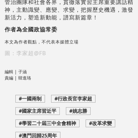
管治團隊和社會各界，貫徹落實習主席重要講話精
神，主動識變、應變、求變，把握歷史機遇，激發
新活力，塑造新動能，譜寫新篇章！
作者為全國政協常委
本文為作者觀點，不代表本媒體立場
圖：李家超@FB
編輯 | 子涵
責編 | 韓進珞
#一國兩制
#行政長官李家超
#國家主席習近平
#姚志勝
#學習二十屆三中全會精神
#改革求變
#澳門回歸25周年