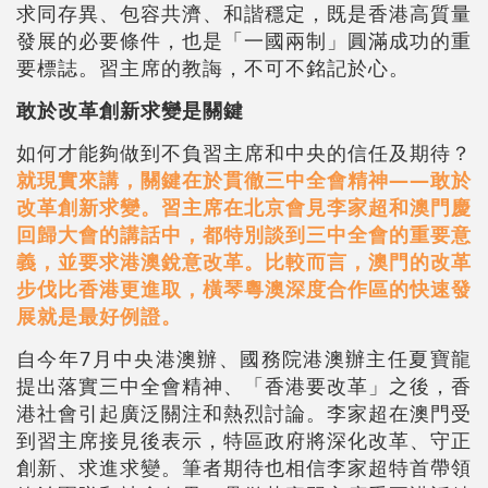
求同存異、包容共濟、和諧穩定，既是香港高質量
發展的必要條件，也是「一國兩制」圓滿成功的重
要標誌。習主席的教誨，不可不銘記於心。
敢於改革創新求變是關鍵
如何才能夠做到不負習主席和中央的信任及期待？
就現實來講，關鍵在於貫徹三中全會精神——敢於
改革創新求變。習主席在北京會見李家超和澳門慶
回歸大會的講話中，都特別談到三中全會的重要意
義，並要求港澳銳意改革。比較而言，澳門的改革
步伐比香港更進取，橫琴粵澳深度合作區的快速發
展就是最好例證。
自今年7月中央港澳辦、國務院港澳辦主任夏寶龍
提出落實三中全會精神、「香港要改革」之後，香
港社會引起廣泛關注和熱烈討論。李家超在澳門受
到習主席接見後表示，特區政府將深化改革、守正
創新、求進求變。筆者期待也相信李家超特首帶領