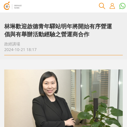
林琳歡迎啟德青年驛站明年將開始有序營運
倡與有舉辦活動經驗之營運商合作
政經講場
2024-10-21 18:17