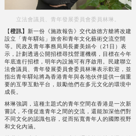
立法會議員、青年發展委員會委員林琳。
【
橙訊】
新一份《施政報告》交代啟德方艙將改建
設立「青年驛站」旅舍和青年文化藝術交流空間
等。民政及青年事務局局長麥美娟今（21日）表
示，計劃透過公開招標尋找營運機構，目標在今年
年底進行招標，明年內設施可有序啟用。民建聯立
法會議員、青年發展委員會委員林琳表示歡迎，並
指出青年驛站將為香港青年與各地伙伴提供一個重
要的互學互動平台，鼓勵他們在多元文化的環境中
成長。
林琳強調，這種主題式的青年空間在香港是一次新
嘗試，不僅促進青年之間的交流，還能加深他們對
不同文化的認識包容，從而拓寬青年人的國際視野
和文化內涵。