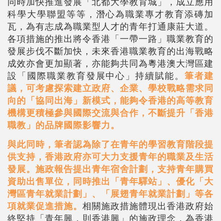
同時加快推進發展「北都大學教育城」，成立應用
科學大學聯盟等等，潛心為職業專才教育添磚加
瓦，為有志成為職業型人才的青年打通康莊大道。
各項措施的推出將令香港「一帶一路」職業教育的
發展步伐不斷加快，未來香港職業教育的出海戰略
成效亦會更加顯著，亦能夠共同為粵港澳大灣區建
設「國際職業教育發展中心」持續賦能。
筆者建
議，可考慮探索建立政府、企業、學校戰略需求同
向的「協同出海」新模式，能夠令香港的高等教育
機構更積極參與國際交流與合作，不斷提升「香港
職教」的品牌國際影響力。
與此同時，筆者認為除了在青年的學習教育階段提
供支持，香港政府亦可大力支援青年的職業及生活
發展。
施政報告提出青年宿舍計劃，支持青年購買
資助出售單位，同時推出「青年驛站」、優化「大
灣區青年就業計劃」、「展翅青年就業計劃」等各
項就業促進措施。
相關施政措施體現出香港政府始
終堅持「青年興，則香港興」的施政理念，為香港