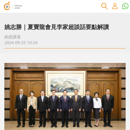
姚志勝｜夏寶龍會見李家超談話要點解讀
政經講場
2024-09-25 10:24