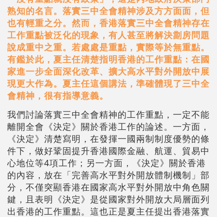
熟知的名言。落實三中全會精神涉及方方面面，但
也有輕重之分。然而，香港落實三中全會精神存在
工作重點被泛化的現象，有人甚至將解決劏房問題
說成重中之重。若處處是重點，實際等於無重點。
有鑑於此，夏主任清楚指明香港的工作重點：在國
家進一步全面深化改革、擴大高水平對外開放中展
現更大作為。夏主任這個講法，準確體現了三中全
會精神，很有指導意義。
我們討論落實三中全會精神的工作重點，一定不能
離開全會《決定》關於香港工作的論述。一方面，
《決定》清楚寫明，在發揮一國兩制制度優勢的條
件下，做好鞏固提升香港國際金融、航運、貿易中
心地位等4項工作；另一方面，《決定》關於香港
的內容，放在「完善高水平對外開放體制機制」部
分，不僅突顯香港在國家高水平對外開放中角色關
鍵，且表明《決定》是從國家對外開放大局層面列
出香港的工作重點。這也正是夏主任提出香港落實