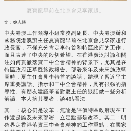
夏寶龍早前在北京會見李家超。
文：姚志勝
中央港澳工作領導小組常務副組長、中央港澳辦和
國務院港澳辦主任夏寶龍早前在北京會見李家超行
政長官，不僅充分肯定李特首和特區政府的工作，
而且表達了中央的殷切希望。在香港廣泛討論和關
注如何貫徹落實三中全會精神的背景下，尤其是在
特區政府正草擬施政報告、部署來年及未來施政藍
圖時，夏主任會見李特首的談話，體現了習近平主
席重要講話、指示和三中全會精神，具有很強的指
導性。有朋友建議筆者對夏主任的談話做一些分析
解讀。本人摘其要者，談4點看法。
其一：核心仍是改革，無論是評價特區政府現在工
作還是論及未來部署，立足點都是改革。其二：明
確界定香港落實三中全會精神的工作重點，在國家