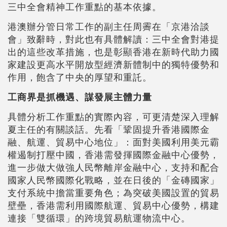
三中全會精神工作重點的基本依據。
港澳辦分管日常工作的副主任周霽在「京港洽談
會」致辭時，對此也有具體解讀：三中全會對港提
出的這些改革措施，也是彰顯香港在新時代助力國
家建設更高水平開放型經濟新體制中的獨特優勢和
作用，飽含了中央的厚望和重託。
工商界是抓機遇、謀發展主體力量
具體分析工作重點的實際內容，可更清楚深入理解
夏主任的有關談話。先看「鞏固提升香港國際金
融、航運、貿易中心地位」：面對美國利用美元霸
權遏制打壓中國，香港需發揮國際金融中心優勢，
進一步做大做強人民幣離岸金融中心，支持和配合
國家人民幣國際化戰略，並在日後的「金磚國家」
支付系統中擔當重要角色；為突破美國設置的貿易
壁壘，香港需利用國際航運、貿易中心優勢，構建
連接「雙循環」的跨境貿易航運物流中心。