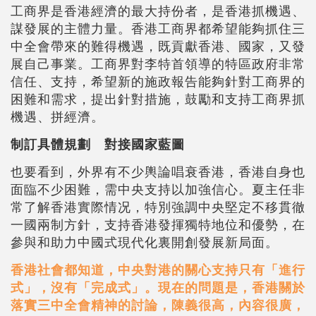
工商界是香港經濟的最大持份者，是香港抓機遇、
謀發展的主體力量。香港工商界都希望能夠抓住三
中全會帶來的難得機遇，既貢獻香港、國家，又發
展自己事業。工商界對李特首領導的特區政府非常
信任、支持，希望新的施政報告能夠針對工商界的
困難和需求，提出針對措施，鼓勵和支持工商界抓
機遇、拼經濟。
制訂具體規劃 對接國家藍圖
也要看到，外界有不少輿論唱衰香港，香港自身也
面臨不少困難，需中央支持以加強信心。夏主任非
常了解香港實際情况，特別強調中央堅定不移貫徹
一國兩制方針，支持香港發揮獨特地位和優勢，在
參與和助力中國式現代化裏開創發展新局面。
香港社會都知道，中央對港的關心支持只有「進行
式」，沒有「完成式」。現在的問題是，香港關於
落實三中全會精神的討論，陳義很高，內容很廣，