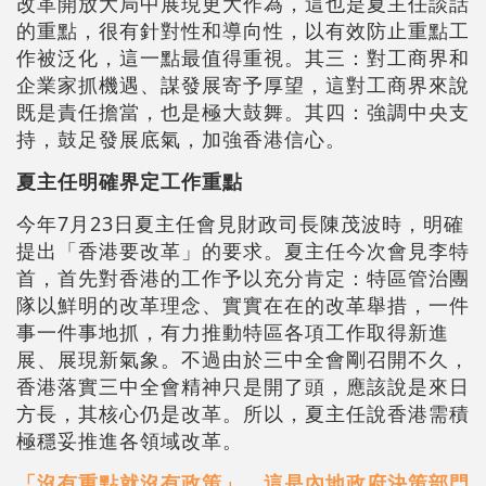
改革開放大局中展現更大作為，這也是夏主任談話
的重點，很有針對性和導向性，以有效防止重點工
作被泛化，這一點最值得重視。其三：對工商界和
企業家抓機遇、謀發展寄予厚望，這對工商界來說
既是責任擔當，也是極大鼓舞。其四：強調中央支
持，鼓足發展底氣，加強香港信心。
夏主任明確界定工作重點
今年7月23日夏主任會見財政司長陳茂波時，明確
提出「香港要改革」的要求。夏主任今次會見李特
首，首先對香港的工作予以充分肯定：特區管治團
隊以鮮明的改革理念、實實在在的改革舉措，一件
事一件事地抓，有力推動特區各項工作取得新進
展、展現新氣象。不過由於三中全會剛召開不久，
香港落實三中全會精神只是開了頭，應該說是來日
方長，其核心仍是改革。所以，夏主任說香港需積
極穩妥推進各領域改革。
「沒有重點就沒有政策」，這是內地政府決策部門