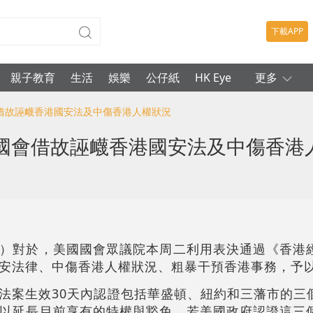
下載APP
親子教育
生活
娛樂
公仔紙
HK Eye
更多
會借故誣衊香港國安法及中傷香港人權狀況
國會借故誣衊香港國安法及中傷香港
）對於，美國國會眾議院本周二利用表決通過《香港
安法律、中傷香港人權狀況、粗暴干預香港事務，予
法案生效30天內認證包括華盛頓、紐約和三藩市的三
以延長目前享有的特權與豁免。若美國政府認證這三