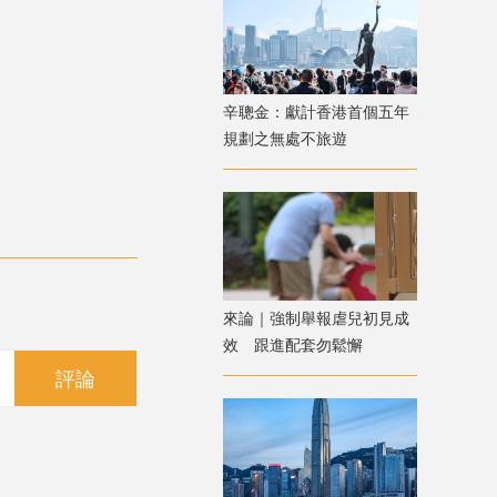
辛聰金：獻計香港首個五年
規劃之無處不旅遊
來論｜強制舉報虐兒初見成
效 跟進配套勿鬆懈
評論