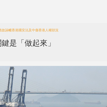
會借故誣衊香港國安法及中傷香港人權狀況
關鍵是「做起來」