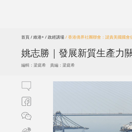
首頁
/ 維港+
/ 政經講場
/ 香港僑界社團聯會：譴責美國國
姚志勝｜發展新質生產力
編輯：梁庭希
責編：梁庭希