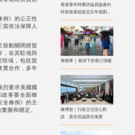
香港青年時事評論員協會向
特首政策組提交五年規劃建
條例》的公正性
議
正當依法保障人
至鼓動關閉經貿
作，在其駐地與
同領域，包括貿
黃曉華 | 風球下的香江情暖
務實合作，多年
强烈要求美國國
和政客要全面瞭
安全條例》的主
的繁榮和穩定。
陳博智｜行政立法交心對
談 貴在坦誠貴在落實