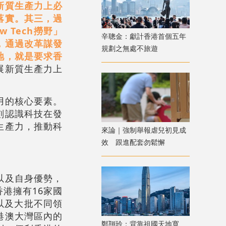
新質生產力上必
落實。其三，過
 Tech撈野」
辛聰金：獻計香港首個五年
，通過改革謀發
規劃之無處不旅遊
地，就是要求香
展新質生產力上
用的核心要素。
刻認識科技在發
生產力，推動科
來論｜強制舉報虐兒初見成
效 跟進配套勿鬆懈
以及自身優勢，
港擁有16家國
以及大批不同領
港澳大灣區內的
鄭翔玲：背靠祖國天地寬