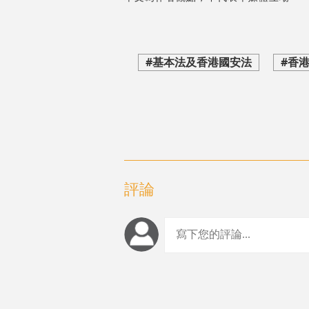
#基本法及香港國安法
#香
評論