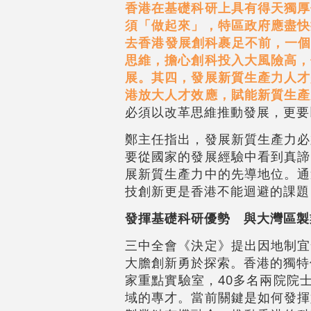
香港在基礎科研上具有得天獨厚
須「做起來」，特區政府應盡快
去香港發展創科裹足不前，一個主要
思維，擔心創科投入大風險高，
展。其四，發展新質生產力人才
港放大人才效應，賦能新質生產
必須以改革思維推動發展，更要
鄭主任指出，發展新質生產力必
要從國家的發展經驗中看到真諦
展新質生產力中的先導地位。通
技創新更是香港不能迴避的課題
發揮基礎科研優勢 與大灣區製
三中全會《決定》提出因地制宜
大膽創新勇於探索。香港的獨特
家重點實驗室，40多名兩院院
域的專才。當前關鍵是如何發揮