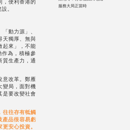
制，便利香港的
服務大局正當時
建設。
、「動力源」、
得天獨厚、無與
做起來」，不能
動作為，積極參
新質生產力，通
銳意改革。鄭雁
大變局，面對機
其是要改變社會
，往往存有牴觸
科技產品很容易虧
家更安心投資。