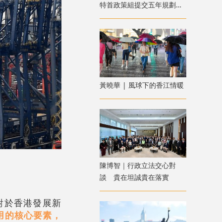
特首政策組提交五年規劃建
議
黃曉華 | 風球下的香江情暖
陳博智｜行政立法交心對
談 貴在坦誠貴在落實
對於香港發展新
用的核心要素，