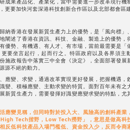
研成果產品化、產業化，當中需要進一步改革現行機
，更要加快河套深港科技創新合作區以及北部都會區
歸納香港在發展新質生產力上的優勢，是「風向標」
地闡述了香港在資訊、科技、金融、製造上的優勢，
有優勢、有機遇、有人才、有市場，當前最需要是「
，更要坐言起行，起而行之。特區政府以及各界須主
份施政報告中落實三中全會《決定》，全面部署發展
源源不絕的動力。
、應變、求變，通過改革實現更好發展，把握機遇，
識變、積極應變、主動求變的特質。面對百年未有之
展新質生產力，需要發揮好識變應變求變的特點，尤
活應變見稱，但同時對於投入大、風險高的創科產業
gh Tech揩野，Low Tech撈野」，意思是做高
相反低科技產品入場門檻低、資金投入少，反而令商