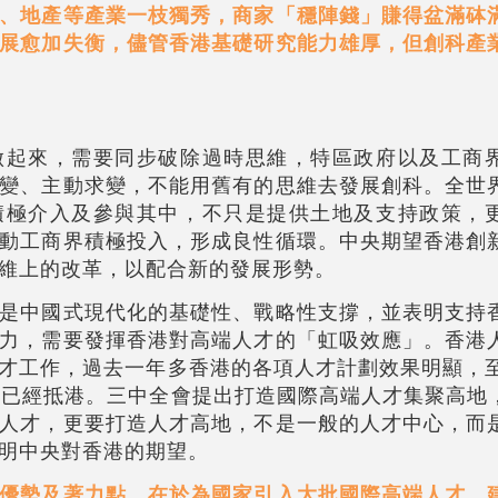
、地產等產業一枝獨秀，商家「穩陣錢」賺得盆滿砵
展愈加失衡，儘管香港基礎研究能力雄厚，但創科產
做起來，需要同步破除過時思維，特區政府以及工商
變、主動求變，不能用舊有的思維去發展創科。全世
積極介入及參與其中，不只是提供土地及支持政策，
動工商界積極投入，形成良性循環。中央期望香港創
維上的改革，以配合新的發展形勢。
是中國式現代化的基礎性、戰略性支撐，並表明支持
力，需要發揮香港對高端人才的「虹吸效應」。香港
才工作，過去一年多香港的各項人才計劃效果明顯，至
才已經抵港。三中全會提出打造國際高端人才集聚高地
人才，更要打造人才高地，不是一般的人才中心，而
明中央對香港的期望。
優勢及著力點，在於為國家引入大批國際高端人才，