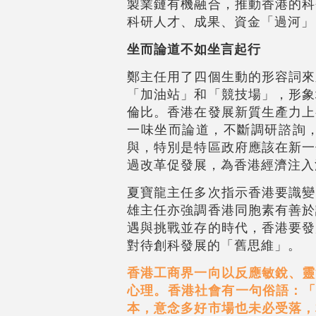
製業鏈有機融合，推動香港的科
科研人才、成果、資金「過河」
坐而論道不如坐言起行
鄭主任用了四個生動的形容詞來
「加油站」和「競技場」，形象
倫比。香港在發展新質生產力上
一味坐而論道，不斷調研諮詢
與，特別是特區政府應該在新一
過改革促發展，為香港經濟注入
夏寶龍主任多次指示香港要識變
雄主任亦強調香港同胞素有善於
遇與挑戰並存的時代，香港要發
對待創科發展的「舊思維」。
香港工商界一向以反應敏銳、靈
心理。香港社會有一句俗語：「Hi
本，意念多好市場也未必受落，