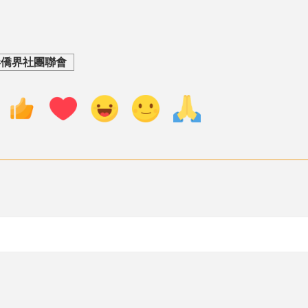
港僑界社團聯會