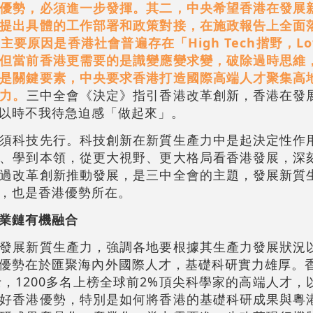
優勢，必須進一步發揮。其二，中央希望香港在發展
提出具體的工作部署和政策對接，在施政報告上全面
原因是香港社會普遍存在「High Tech揩野，Low
但當前香港更需要的是識變應變求變，破除過時思維
是關鍵要素，中央要求香港打造國際高端人才聚集高
力。
三中全會《決定》指引香港改革創新，香港在發
以時不我待急迫感「做起來」。
須科技先行。科技創新在新質生產力中是起決定性作
、學到本領，從更大視野、更大格局看香港發展，深
過改革創新推動發展，是三中全會的主題，發展新質
，也是香港優勢所在。
業鏈有機融合
發展新質生產力，強調各地要根據其生產力發展狀況
優勢在於匯聚海內外國際人才，基礎科研實力雄厚。香
士，1200多名上榜全球前2%頂尖科學家的高端人才，
好香港優勢，特別是如何將香港的基礎科研成果與粵