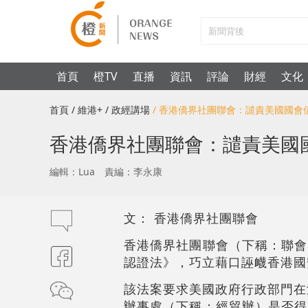
首頁
橙TV
直播
資訊
評論
財經
文化
首頁
/ 維港+
/ 政經講場
/ 香港僑界社團聯會：譴責美國國
香港僑界社團聯會：譴責美國
編輯：Lua
責編：李永康
文： 香港僑界社團聯會
香港僑界社團聯會（下稱：聯會
認證法》，巧立藉口誣衊香港國
該法案要求美國政府行政部門在
辦事處（下稱：經貿辦）是否得