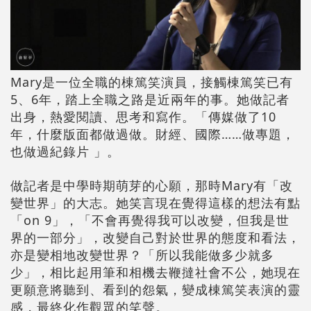
Mary是一位全職的棟篤笑演員，接觸棟篤笑已有
5、6年，踏上全職之路是近兩年的事。她做記者
出身，熱愛閱讀、思考和寫作。「傳媒做了10
年，什麼版面都做過做。財經、國際……做專題，
也做過紀錄片 」。
做記者是中學時期萌芽的心願，那時Mary有「改
變世界」的大志。她笑言現在覺得這樣的想法有點
「on 9」，「不會再覺得我可以改變，但我是世
界的一部分」，改變自己對於世界的態度和看法，
亦是變相地改變世界？「所以我能做多少就多
少」，相比起用筆和相機去鞭撻社會不公，她現在
更願意將聽到、看到的怨氣，變成棟篤笑表演的靈
感，最終化作觀眾的笑聲。