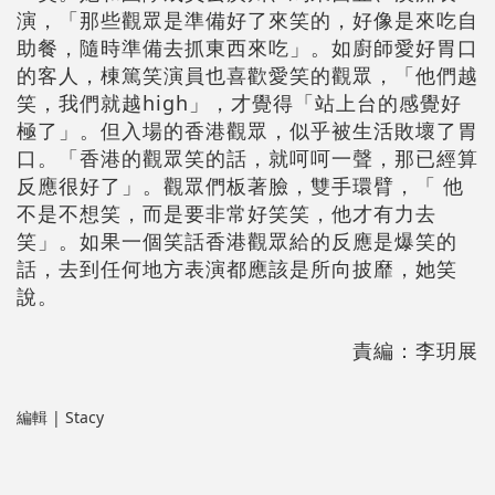
演，「那些觀眾是準備好了來笑的，好像是來吃自
助餐，隨時準備去抓東西來吃」。如廚師愛好胃口
的客人，棟篤笑演員也喜歡愛笑的觀眾，「他們越
笑，我們就越high」，才覺得「站上台的感覺好
極了」。但入場的香港觀眾，似乎被生活敗壞了胃
口。「香港的觀眾笑的話，就呵呵一聲，那已經算
反應很好了」。觀眾們板著臉，雙手環臂，「 他
不是不想笑，而是要非常好笑笑，他才有力去
笑」。如果一個笑話香港觀眾給的反應是爆笑的
話，去到任何地方表演都應該是所向披靡，她笑
說。
責編：李玥展
編輯 | Stacy