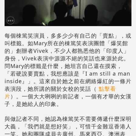
每個棟篤笑演員，多多少少有自己的「賣點」，或
叫標籤。如Mary所在的棟篤笑表演團體「爆笑館
的」創辦者Vivek，不少人都熟悉他的「印度人」
身份，Vivek表演中源源不絕的笑話也來源於此。
問Mary的標籤是什麼，她坦言自己還在摸索，
「若硬說要賣點，我想應該是『I am still a man
inside』」。這來自於她之前在網絡爆紅的一條片
表演段，她所講的關於女校的笑話（
點擊看
片
）。一個大大咧咧的前記者，一個有才華的女漢
子，是她給人的印象。
與做記者不同，她認為棟篤笑不需要傳遞什麼深明
大義，「我們就是想好笑」，可惜千金難逗香港人
一笑。她和團隊成員去廣州、馬來西亞、澳洲表