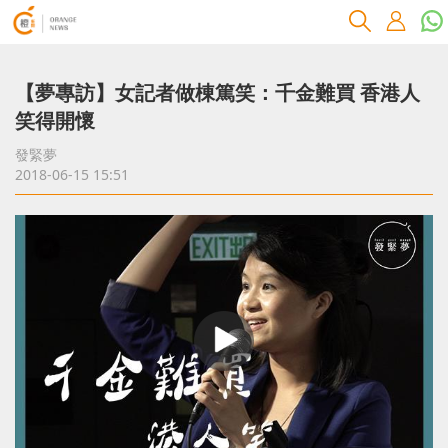
【夢專訪】女記者做棟篤笑：千金難買 香港人
笑得開懷
發緊夢
2018-06-15 15:51