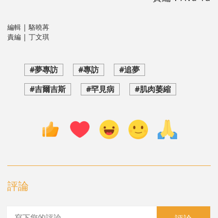
編輯 | 駱曉苒
責編 | 丁文琪
#夢專訪
#專訪
#追夢
#吉爾吉斯
#罕見病
#肌肉萎縮
評論