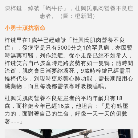
陳梓鍵，綽號「蝸牛仔」，杜興氏肌肉營養不良症
患者。（圖：橙新聞）
小勇士頑抗宿命
梓鍵早在1歲半已經確診「杜興氏肌肉營養不良
症」，發病率是只有5000分之1的罕見病，亦因暫
時無藥可醫，列作絕症。從小走路已經不如常人，
梓鍵笑言自己孩童時走路姿勢有如一隻鴨；隨時間
流逝，肌肉會日漸萎縮壞死，9歲時梓鍵已經需用
輪椅代步，到現時更影響心肺功能，需長期服用心
臟藥物，而且每晚都需依靠呼吸機睡眠。
杜興氏肌肉營養不良症患者的平均年齡只有18
歲，而梓鍵今年已經16歲，他坦言：「是有點壓
力的，面對著自己的生命，好像一天一天的倒數
著……」