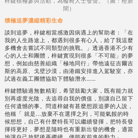
梓鍵積極參與活動，為輪椅人士發聲。（圖：橙新
聞）
積極追夢濃縮精彩生命
談到追夢，梓鍵相當感激因病遇上的幫助者：「在
我的人生路途上，都遇到很多有心人，給了我這麼
多機會去嘗試不同類型的挑戰。」透過香港不少有
心的人士和團體，梓鍵實現到很多「不可能」的夢
想，例如由慈善組織「極地同行」帶他遠征吉爾吉
斯的高原、戈壁沙漠，由港鐵安排進入駕駛室，亦
試過在義工團體協助下體驗潛水……
梓鍵體驗過無數精彩，希望鼓勵大家，既有能力就
別再虛度光陰，去追尋自我的價值，別讓自己留下
任何遺憾的事。問道梓鍵有甚麼想跟追夢的人說，
他稱「 就是...放棄不在選擇之列，可能氣餒的時
候想想，自己有什麼特長可以繼續發揮，把特長發
揮得更好，夢想是隨時也有重新出發的機會，適當
地讓自己放鬆後再繼續，便能有前進的動力」。