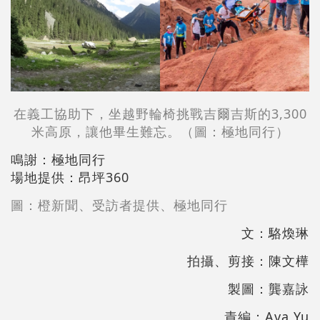
在義工協助下，坐越野輪椅挑戰吉爾吉斯的3,300
米高原，讓他畢生難忘。（圖：極地同行）
鳴謝：極地同行
場地提供：昂坪360
圖：橙新聞、受訪者提供、極地同行
文：駱煥琳
拍攝、剪接：陳文樺
製圖：龔嘉詠
責編：Ava Yu