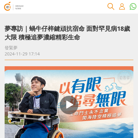
夢專訪｜蝸牛仔梓鍵頑抗宿命 面對罕見病18歲
大限 積極追夢濃縮精彩生命
發緊夢
2024-11-29 17:14