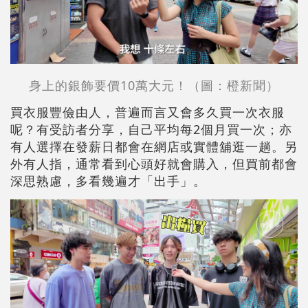
身上的銀飾要價10萬大元！（圖：橙新聞）
買衣服豐儉由人，普遍而言又會多久買一次衣服
呢？有受訪者分享，自己平均每2個月買一次；亦
有人選擇在發薪日都會在網店或實體舖逛一趟。另
外有人指，通常看到心頭好就會購入，但買前都會
深思熟慮，多看幾遍才「出手」。