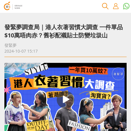
發緊夢調查局｜港人衣著習慣大調查 一件單品
$10萬唔肉赤？舊衫配襯貼士防變垃圾山
發緊夢
2024-10-07 15:17