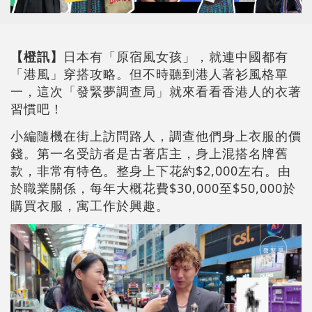
【橙訊】
日本有「原宿風女孩」，就連中國都有
「港風」穿搭攻略。但不時聽到港人著衫風格單
一，這次「發緊夢調查局」就來看看香港人的衣著
習慣吧！
小編隨機在街上訪問路人，調查他們身上衣服的價
錢。第一名受訪者是古著店主，身上混搭名牌舊
款，非常有特色。整身上下花約$2,000左右。由
於職業關係，每年大概花費$30,000至$50,000於
購買衣服，寓工作於興趣。