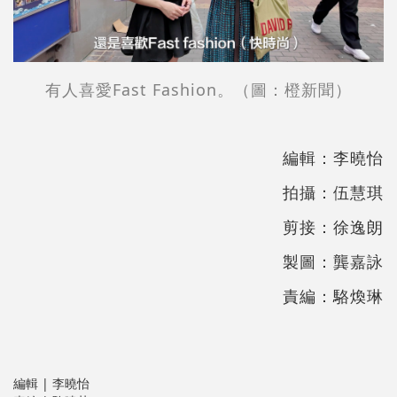
有人喜愛Fast Fashion。（圖：橙新聞）
編輯：李曉怡
拍攝：伍慧琪
剪接：徐逸朗
製圖：龔嘉詠
責編：駱煥琳
編輯 | 李曉怡