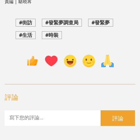
責編 | 駱曉苒
#街訪
#發緊夢調查局
#發緊夢
#生活
#時裝
評論
評論