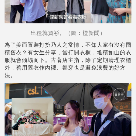
出糧就買衫。（圖：橙新聞）
為了美而置裝打扮乃人之常情，不知大家有沒有囤
積舊衣？有女生分享，當打開衣櫃，堆積如山的衣
服就會傾塌而下。古著店主指，除了定期清理衣櫃
外，善用舊衣作內襯、疊穿也是避免浪費的好方
法。