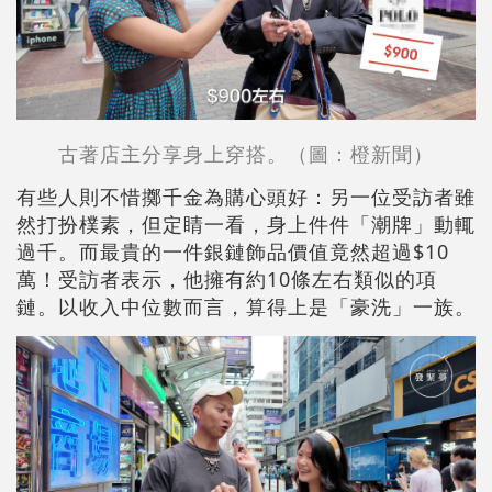
古著店主分享身上穿搭。（圖：橙新聞）
有些人則不惜擲千金為購心頭好：另一位受訪者雖
然打扮樸素，但定睛一看，身上件件「潮牌」動輒
過千。而最貴的一件銀鏈飾品價值竟然超過$10
萬！受訪者表示，他擁有約10條左右類似的項
鏈。以收入中位數而言，算得上是「豪洗」一族。