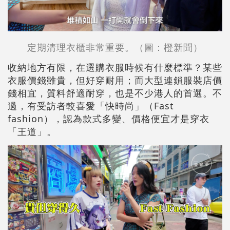
定期清理衣櫃非常重要。（圖：橙新聞）
收納地方有限，在選購衣服時候有什麼標準？某些
衣服價錢雖貴，但好穿耐用；而大型連鎖服裝店價
錢相宜，質料舒適耐穿，也是不少港人的首選。不
過，有受訪者較喜愛「快時尚」（Fast
fashion），認為款式多變、價格便宜才是穿衣
「王道」。