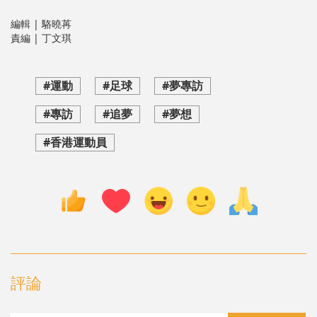
編輯 | 駱曉苒
責編 | 丁文琪
#運動
#足球
#夢專訪
#專訪
#追夢
#夢想
#香港運動員
評論