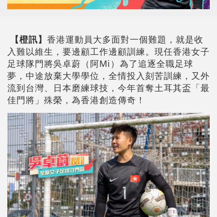
【橙訊】
香港運動員大多面對一個難題，就是收
入難以維生，要邊顧工作邊顧訓練。現任香港女子
足球隊門將吳卓蔚（阿Mi）為了追逐全職足球
夢，中途放棄大學學位，全情投入刻苦訓練，又外
流到台灣、日本磨練球技，今年首奪土耳其盃「最
佳門將」殊榮，為香港創造傳奇！