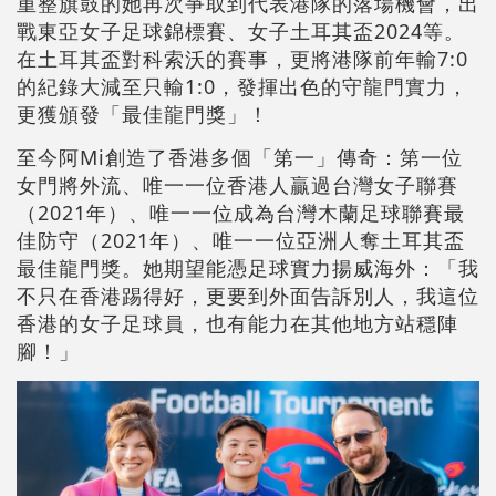
重整旗鼓的她再次爭取到代表港隊的落場機會，出
戰東亞女子足球錦標賽、女子土耳其盃2024等。
在土耳其盃對科索沃的賽事，更將港隊前年輸7:0
的紀錄大減至只輸1:0，發揮出色的守龍門實力，
更獲頒發「最佳龍門獎」！
至今阿Mi創造了香港多個「第一」傳奇：第一位
女門將外流、唯一一位香港人贏過台灣女子聯賽
（2021年）、唯一一位成為台灣木蘭足球聯賽最
佳防守（2021年）、唯一一位亞洲人奪土耳其盃
最佳龍門獎。她期望能憑足球實力揚威海外：「我
不只在香港踢得好，更要到外面告訴別人，我這位
香港的女子足球員，也有能力在其他地方站穩陣
腳！」