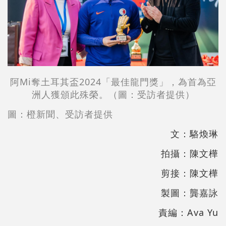
阿Mi奪土耳其盃2024「最佳龍門獎」，為首為亞
洲人獲頒此殊榮。（圖：受訪者提供）
圖：橙新聞、受訪者提供
文：駱煥琳
拍攝：陳文樺
剪接：陳文樺
製圖：龔嘉詠
責編：Ava Yu