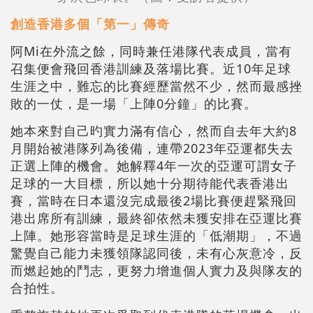
創造香港多個「第一」傳奇
阿Mi在外流之餘，同時兼任港隊代表成員，當有
召集便會飛回香港訓練及落場比賽。近10年足球
生涯之中，難忘的比賽經歷當然不少，然而最感挫
敗的一仗，是一場「上陣0分鐘」的比賽。
她本來對自己旳實力滿有信心，然而自去年大約8
月開始被港隊列為後備，連帶2023年亞運都失去
正選上陣的機會。她解釋4年一次的亞運可謂女子
足球的一大目標，所以她十分期待能代表香港出
賽，當時在日本還沒完成最後2場比賽便趕緊飛回
港出席所有訓練，最終卻依然未獲安排在亞運比賽
上陣。她形容當時是足球生涯的「低潮期」，不過
驚覺自己能力未獲領隊認同後，未有心灰意冷，反
而燃起她的鬥志，更努力增進個人實力及與隊友的
合拍性。