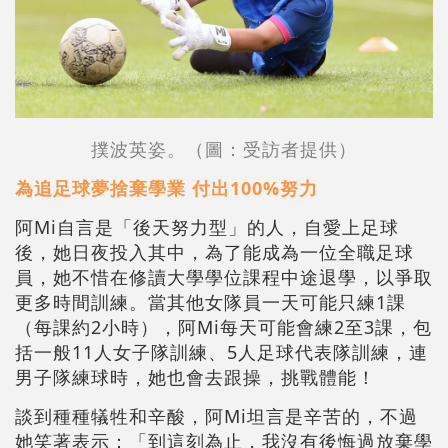
撲波英姿。（圖：受訪者提供）
為追足球夢捨棄學業 付出100%努力
阿Mi自言是「後天努力型」的人，自愛上足球
後，她日夜投入其中，為了能成為一位全職足球
員，她不惜在修讀大學學位課程中途退學，以爭取
更多時間訓練。當其他女隊員一天可能只練1課
（每課約2小時），阿Mi每天可能會練2至3課，包
括一般11人女子隊訓練、5人足球代表隊訓練，連
男子隊練球時，她也會去跟操，挑戰體能！
談到種種犠牲和辛酸，阿Mi坦言是辛苦的，不過
她笑著表示：「到這刻為止，我沒有後悔過放棄學