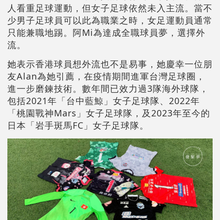
人看重足球運動，但女子足球依然未入主流。當不
少男子足球員可以此為職業之時，女足運動員通常
只能兼職地踢。阿Mi為達成全職球員夢，選擇外
流。
她表示香港球員想外流也不是易事，她慶幸一位朋
友Alan為她引薦，在疫情期間進軍台灣足球圈，
進一步磨鍊技術。數年間已效力過3隊海外球隊，
包括2021年「台中藍鯨」女子足球隊、2022年
「桃園戰神Mars」女子足球隊，及2023年至今的
日本「岩手斑馬FC」女子足球隊。