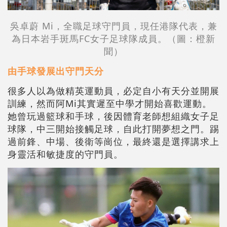
吳卓蔚 Mi，全職足球守門員，現任港隊代表，兼
為日本岩手斑馬FC女子足球隊成員。（圖：橙新
聞）
由手球發展出守門天分
很多人以為做精英運動員，必定自小有天分並開展
訓練，然而阿Mi其實遲至中學才開始喜歡運動。
她曾玩過籃球和手球，後因體育老師想組織女子足
球隊，中三開始接觸足球，自此打開夢想之門。踢
過前鋒、中場、後衛等崗位，最終還是選擇講求上
身靈活和敏捷度的守門員。