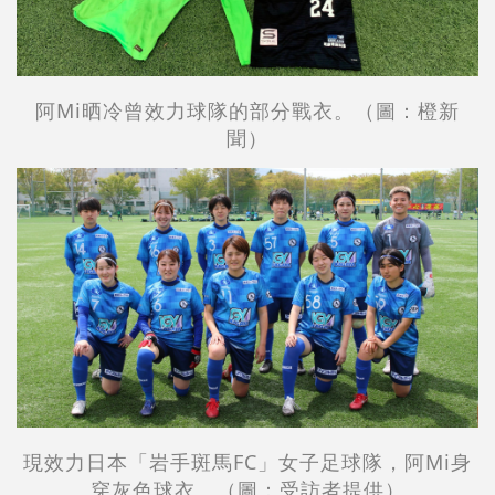
阿Mi晒冷曾效力球隊的部分戰衣。（圖：橙新
聞）
現效力日本「岩手斑馬FC」女子足球隊，阿Mi身
穿灰色球衣。（圖：受訪者提供）