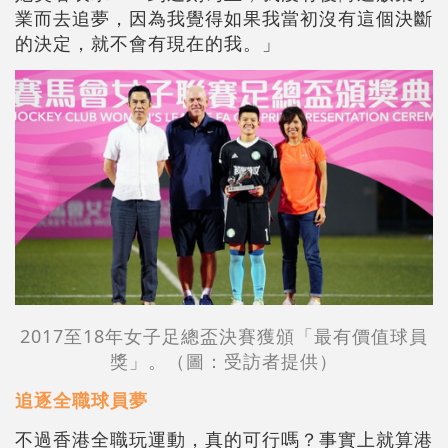
業而去追夢，因為我覺得如果我當初沒有這個決斷
的決定，就不會有現在的我。」
2017至18年女子足總盃決賽獲頒「最有價值球員
獎」。（圖：受訪者提供）
追逐全職球員夢
不過香港全職玩運動，真的可行嗎？事實上就算港