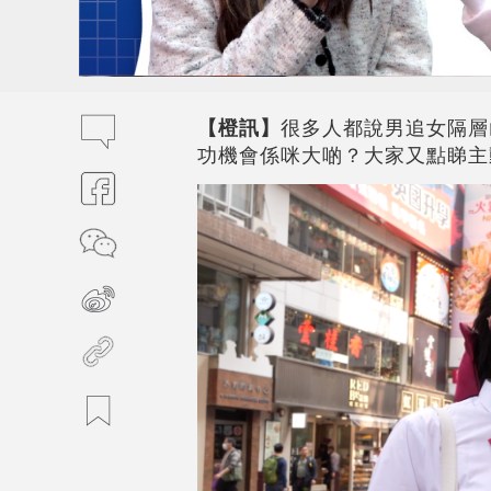
【橙訊】
很多人都說男追女隔層
功機會係咪大啲？大家又點睇主