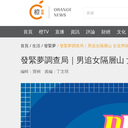
首頁
橙TV
直播
資訊
評論
財經
文化
首頁
/ 生活
/ 發緊夢
/ 發緊夢調查局｜男追女隔層山 女追男
發緊夢調查局｜男追女隔層山 
編輯：寶桐
責編：丁文琪