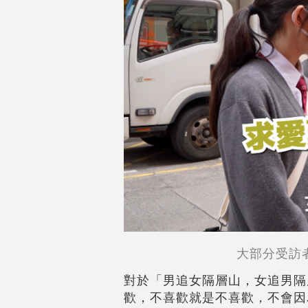
大部分受訪
對於「男追女隔層山，女追男隔
歡，不喜歡就是不喜歡，不會因