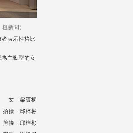
：橙新聞）
訪者表示性格比
認為主動型的女
文：梁寶桐
拍攝：邱梓彬
剪接：邱梓彬