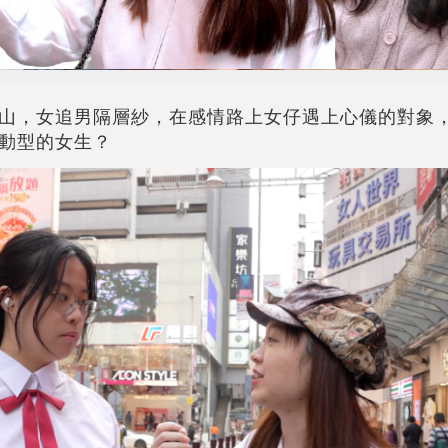
山，女追男隔層紗，在感情路上女仔遇上心儀的對象
動型的女生？