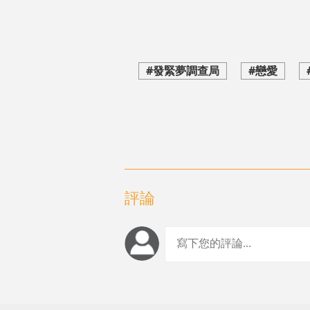
#發緊夢調查局
#戀愛
評論