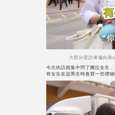
大部分受訪者偏向和
今次街訪就集中問了幾位女生，
有女生在追男生時會買一些禮物