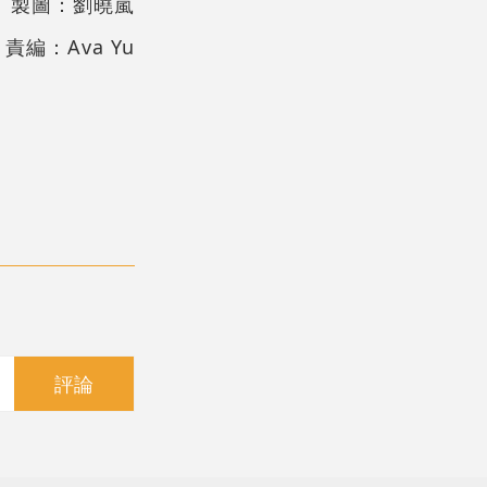
製圖：劉曉嵐
責編：Ava Yu
評論