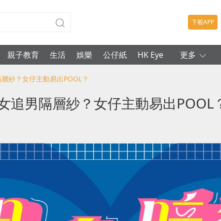
下載APP
親子教育
生活
娛樂
公仔紙
HK Eye
更多
隔層紗？女仔主動易出POOL？
女追男隔層紗？女仔主動易出POOL