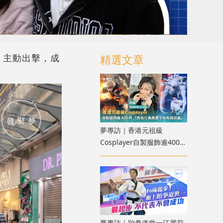
，主動出擊，成
精選文章
夢專訪｜香港元祖級
Cosplayer自製服飾逾400
件：角色化為真實令我有成
就感！
夢專訪｜跆拳道世一江麗莉