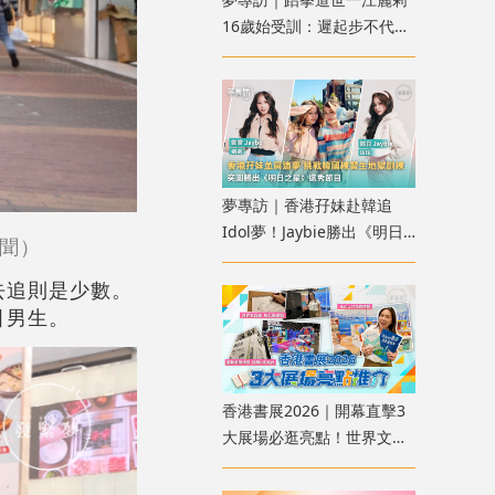
16歲始受訓：遲起步不代表
不會成功
夢專訪｜香港孖妹赴韓追
Idol夢！Jaybie勝出《明日
聞）
之星》Jaybo祝福：每人都
有屬於自己的時機
去追則是少數。
引男生。
香港書展2026｜開幕直擊3
大展場必逛亮點！世界文藝
廊互動遊戲、運動消閒博覽
8米高挑戰