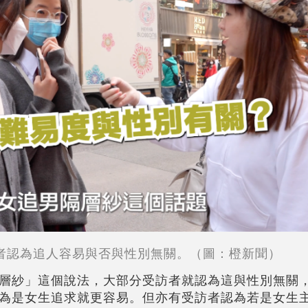
者認為
追人容易與否與性別無關。（圖：橙新聞）
層紗」這個說法，大部分受訪者就認為這與性別無關
為是女生追求就更容易。但亦有受訪者認為若是女生