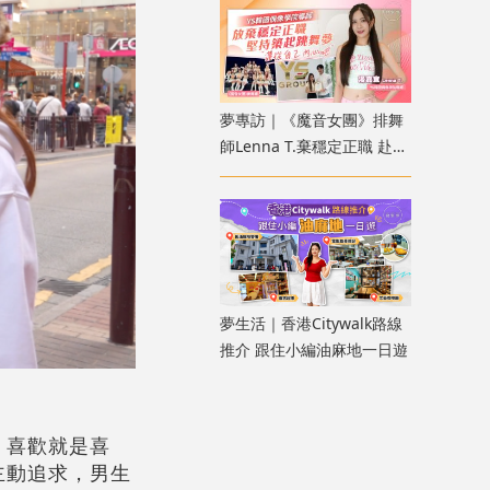
夢專訪｜《魔音女團》排舞
師Lenna T.棄穩定正職 赴YS
韓國偶像學院追夢
夢生活｜香港Citywalk路線
推介 跟住小編油麻地一日遊
，喜歡就是喜
主動追求，男生