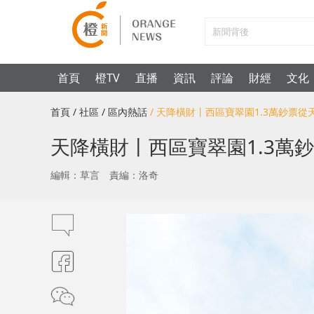
首頁
橙TV
直播
資訊
評論
財經
文化
首頁
/ 社區
/ 區內熱話
/ 天降橫財丨西區寶翠園1.3萬鈔票
天降橫財丨西區寶翠園1.3萬
編輯：草言
責編：洛奇