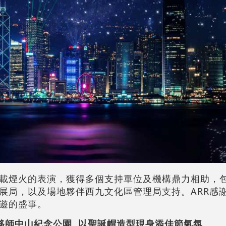
載煙火的表演，獲得多個支持單位及機構鼎力相助，
展局，以及場地夥伴西九文化區管理局支持。ARR感
遊的盛事。
天移師中山紀念公園 以聖誕帽造型現身添佳節氣氛