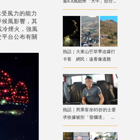
逾8.8萬紙幣「大牛」部分被
燒焦 列刑毀案處理
承受風力的能力
季候風影響，其
載冷煙火，強風
交平台公布有關
熱話｜大東山芒草季迫爆打
卡客 網民︰遠看像逃難
熱話｜男乘客坐85折的士要
求收據被拒「發爛渣」 網
民：不應小事化大