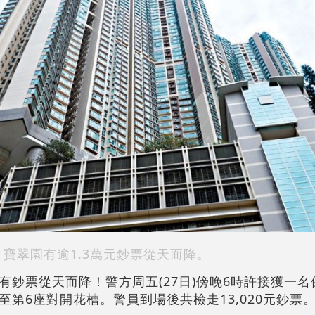
寶翠園有逾1.3萬元鈔票從天而降。
有鈔票從天而降！警方周五(27日)傍晚6時許接獲一
第6座對開花槽。警員到場後共檢走13,020元鈔票