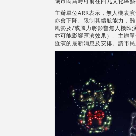
議市民屆時可前往西九文化區藝
主辦單位ARR表示，無人機表
亦會下降、限制其續航能力，難
風勢及/或風力將影響無人機匯
亦可能影響匯演效果）。主辦單
匯演的最新消息及安排。請市民