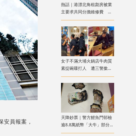
熱話｜港漂北角租劏房被業
主要求共同分擔維修費 網
友：待完約後即走
女子不滿大埔火鍋店牛肉質
素掟碗碟打人 遭三警撳地
噴椒制服
天降鈔票｜警方鯉魚門邨檢
名保安員報案，
逾8.8萬紙幣「大牛」部分被
。
燒焦 列刑毀案處理