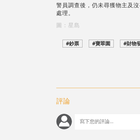
警員調查後，仍未尋獲物主及沒
處理。
圖：星島
#鈔票
#寶翠園
#財物
評論