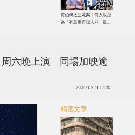
何伯何太互毆案｜何太改控
為「有意圖而傷人罪」最高
可判終身監禁 押10.30轉
區院再審
演」周六晚上演 同場加映逾
2024-12-24 17:00
精選文章