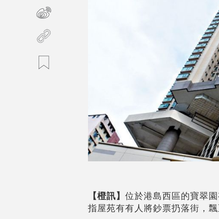
【橙訊】
位於港島西區的寶翠園
指屋苑有有人將鈔票扔落街，飄至