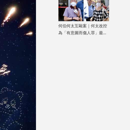
何伯何太互毆案｜何太改控
為「有意圖而傷人罪」最高
可判終身監禁 押10.30轉
區院再審