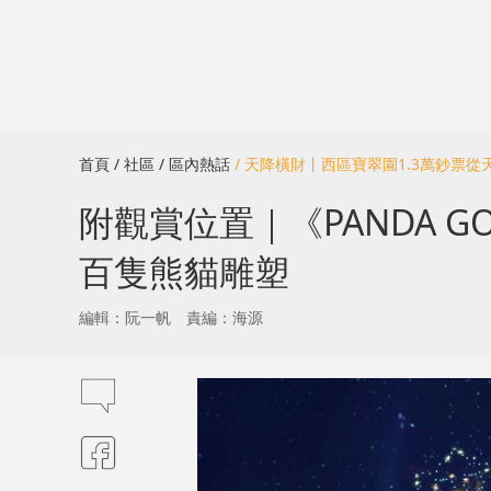
首頁
/ 社區
/ 區內熱話
/ 天降橫財丨西區寶翠園1.3萬鈔票
附觀賞位置｜《PANDA
百隻熊貓雕塑
編輯：阮一帆
責編：海源