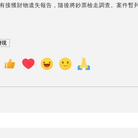
有接獲財物遺失報告，隨後將鈔票檢走調查。案件暫
發現