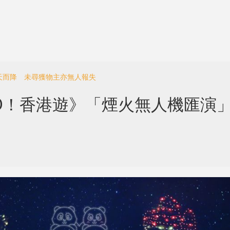
從天而降 未尋獲物主亦無人報失
 GO！香港遊》「煙火無人機匯