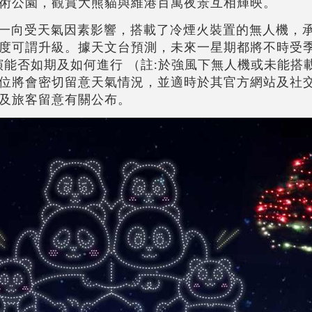
術公園，觀賞大熊貓與維港百萬夜景互相輝映。
演一向受天氣因素影響，搭載了冷煙火裝置的無人機，
度可謂升級。據天文台預測，未來一星期都將不時受
演能否如期及如何進行 （註∶於強風下無人機或未能搭
位將會密切留意天氣情況，並適時於其官方網站及社
及旅客留意有關公布。