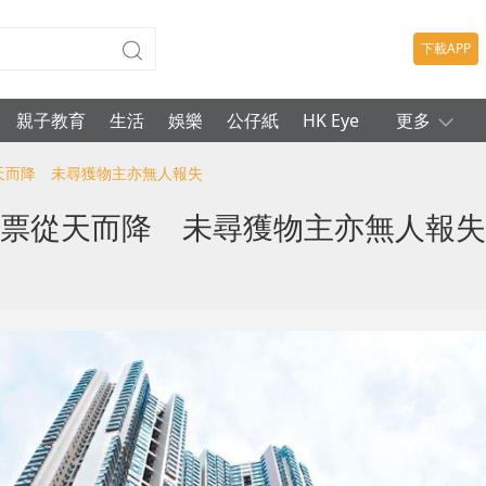
下載APP
親子教育
生活
娛樂
公仔紙
HK Eye
更多
從天而降 未尋獲物主亦無人報失
鈔票從天而降 未尋獲物主亦無人報失