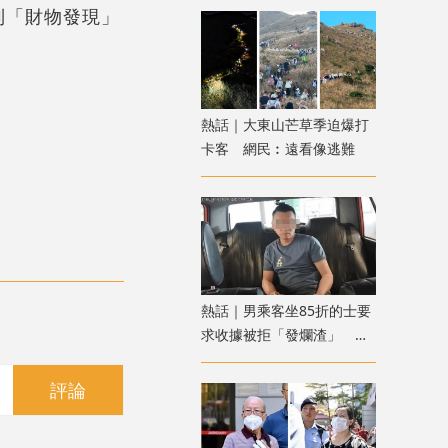
列「財物發現」
熱話｜大東山芒草季迫爆打
卡客 網民︰遠看像逃難
熱話｜男乘客坐85折的士要
求收據被拒「發爛渣」 網
民：不應小事化大
評論