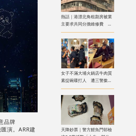
熱話｜港漂北角租劏房被業
主要求共同分擔維修費 網
友：待完約後即走
女子不滿大埔火鍋店牛肉質
素掟碗碟打人 遭三警撳地
噴椒制服
創意品牌
人機匯演。ARR建
天降鈔票｜警方鯉魚門邨檢