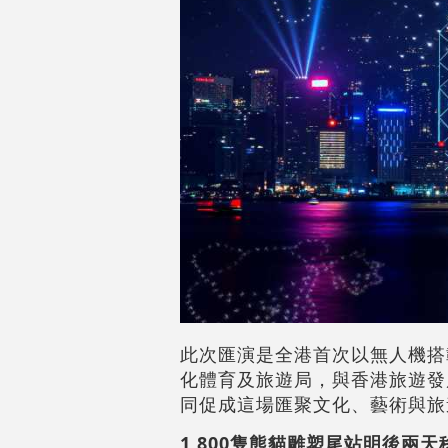
此次匯演是全港首次以無人機搭
化體育及旅遊局，與香港旅遊發
同促成這場匯聚文化、藝術與旅
1,800隻熊貓雕塑尾站明後兩