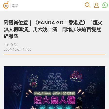
附觀賞位置｜《PANDA GO！香港遊》「煙火
無人機匯演」周六晚上演 同場加映逾百隻熊
貓雕塑
區內熱話
2024-12-24 17:00