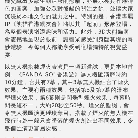
機交織出多款生動活潑的熊貓，亦展示極具香港特
色的圖案，加強公眾對熊貓的關注之餘，並讓大家
沉浸於本地文化的魅力之中。特別的是，香港專屬
IP《熊貓香港親友會》將以其「超萌」形象登場，
為整個表演增添趣味和活力。此外，3D大熊貓將
會震撼地呈現於眼前，讓觀眾感受到身臨其境的奇
妙體驗，令每個人都能享受到這場獨特的視覺盛
宴。
以無人機搭載煙火表演是一項新嘗試，更是本地首
例。《PANDA GO! 香港遊》無人機匯演歷時約
10分鐘，合共有7幕，其中3幕無人機結合了煙火
效果。主要有兩種效果，包括第3及第7幕的瀑布
型煙火效果，第6幕則是閃爍型煙火效果，每幕時
間長短不一，大約20秒至50秒。煙火的點綴，會
令無人機匯演更璀璨奪目。搭載了煙火的無人機在
飛行時為一般只會墜落的煙火創造出不同效果，令
整個匯演更富層次感 。