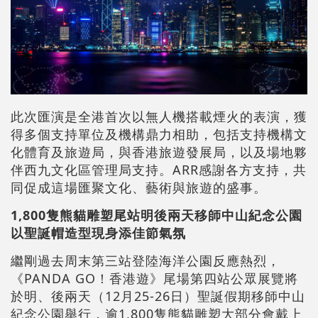
此次匯演是全港首次以無人機搭載煙火的表演，獲
得多個支持單位及機構鼎力相助，包括支持機構文
化體育及旅遊局，與香港旅遊發展局，以及場地夥
伴西九文化區管理局支持。ARR感謝各方支持，共
同促成這場匯聚文化、藝術與旅遊的盛事。
1,800隻熊貓雕塑尾站明後兩天移師中山紀念公園
以聖誕帽造型現身添佳節氣氛
繼剛過去周末第三站登陸海洋公園反應熱烈，
《PANDA GO！香港遊》尾場第四站公眾展覽將
於明、後兩天（12月25-26日）聖誕假期移師中山
紀念公園舉行，逾1,800隻熊貓雕塑大部分會戴上