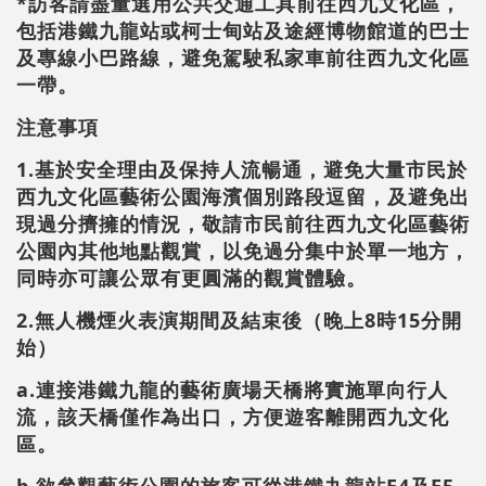
*訪客請盡量選用公共交通工具前往西九文化區，
包括港鐵九龍站或柯士甸站及途經博物館道的巴士
及專線小巴路線，避免駕駛私家車前往西九文化區
一帶。
注意事項
1.基於安全理由及保持人流暢通，避免大量市民於
西九文化區藝術公園海濱個別路段逗留，及避免出
現過分擠擁的情況，敬請市民前往西九文化區藝術
公園內其他地點觀賞，以免過分集中於單一地方，
同時亦可讓公眾有更圓滿的觀賞體驗。
2.無人機煙火表演期間及結束後（晚上8時15分開
始）
a.連接港鐵九龍的藝術廣場天橋將實施單向行人
流，該天橋僅作為出口，方便遊客離開西九文化
區。