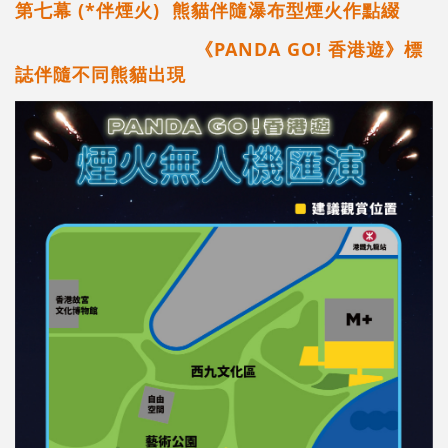
第七幕 (*伴煙火) 熊貓伴隨瀑布型煙火作點綴
《PANDA GO! 香港遊》標
誌伴隨不同熊貓出現