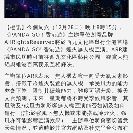
【橙訊】今個周六（12月28日）晚上8時15分，
《PANDA GO！香港遊》主辦單位創意品牌
AllRightsReserved將於西九文化區舉行全港首場
《PANDA GO! 香港遊》煙火無人機匯演。ARR建
議市民屆時可前往西九文化區藝術公園，觀賞大熊
貓與維港百萬夜景互相輝映。
主辦單位ARR表示，無人機表演一向受天氣因素影
響，搭載了冷煙火裝置的無人機，承受風力的能力
亦會下降、限制其續航能力，難度可謂升級。據天
文台預測，未來一星期都將不時受季候風影響，其
風勢及/或風力將影響無人機匯演能否如期及如何
進行 （註∶於強風下無人機或未能搭載冷煙火，強
風亦可能影響匯演效果）。主辦單位將會密切留意
天氣情況，並適時於其官方網站及社交平台公布有