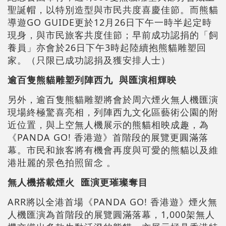
聖誕帽，以特別造型與市民共度喜慶佳節。而熊貓
導遊GO GUIDE更於12月26日下午一時半起定時
現身，與市民旅客共度佳節；早前成功認捐的「飼
養員」亦會於26日下午3時起陸續抱熊貓雕塑回
家。（只限已成功認捐及獲安排人士）
逾百隻熊貓雕塑列陣西九 與匯演相輝映
另外，逾百隻熊貓雕塑將會於周六煙火無人機匯演
現場終極驚喜亮相，列陣西九文化區藝術公園的附
近位置，與上空無人機展示的熊貓相映成趣，為
《PANDA GO! 香港遊》首階段的展覽更圓滿落
幕。市民和旅客將有機會再度與可愛的熊貓以及維
港壯麗的景色拍照留念 。
無人機搭載煙火 匯演更璀璨奪目
ARR將以全港首場《PANDA GO! 香港遊》煙火無
人機匯演為首階段的展覽圓滿落幕，1,000架無人