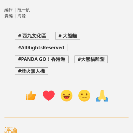
編輯 | 阮一帆
責編 | 海源
# 西九文化區
# 大熊貓
#AllRightsReserved
#PANDA GO！香港遊
#大熊貓雕塑
#煙火無人機
評論