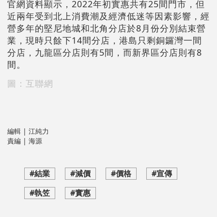
官網資料顯示，2022年初實惠共有25間門市，但
近兩年受到北上消費潮及經濟低迷等因素影響，經
營多年的堅尼地城和北角分店於8月份分別結束營
業，現時只餘下14間分店，港島只剩銅鑼灣一間
分店，九龍區分店則有5間，而新界區分店則有8
間。
圖：互聯網
編輯 | 江純力
責編 | 海源
#結業
#減價
#價格
#宣傳
#執笠
#實惠