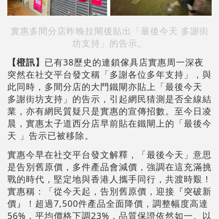
實惠多間分店昨晚拉閘後貼出「最後今天 多謝街
坊支持」的告示。
【橙訊】
已有38歷史的連鎖傢具店實惠周一深夜
突然在社交平台發文稱「多謝各位多年支持」，與
此同時，多間分店的大門鐵閘亦貼上「最後今天
多謝街坊支持」的告示，引起網民猜測是否全線結
業，亦有網民質疑只是實惠的宣傳招數。至今日凌
晨，實惠太子道西分店早前貼在鐵閘上的「最後今
天 」告示已被移除。
實惠今早在社交平台發文解釋，「最後今天」意思
是告別舊原價，多件產品會減價，強調在這充滿挑
戰的時代，堅定地與香港人攜手同行，共渡時艱！
實惠稱：「從今天起，告別舊原價，迎接『突破新
價』！超過7,500件產品全面降價，調整幅度高達
56%，平均價格下調23%，品質保證依然如一。以