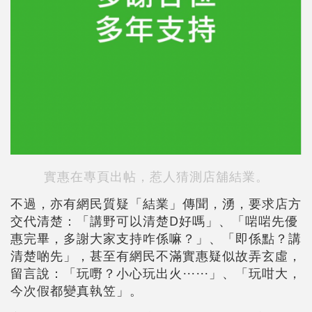
實惠在專頁出帖，惹人猜測店舖結業。
不過，亦有網民質疑「結業」傳聞，湧，要求店方
交代清楚：「講野可以清楚D好嗎」、「啱啱先優
惠完畢，多謝大家支持咋係嘛？」、「即係點？講
清楚啲先」，甚至有網民不滿實惠疑似故弄玄虛，
留言說：「玩嘢？小心玩出火⋯⋯」、「玩咁大，
今次假都變真執笠」。