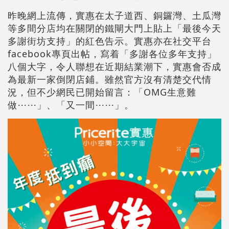
昨晚網上流傳，實惠在太子道西、銅鑼灣、土瓜灣
等多間分店均在關閉的鐵閘大門上貼上「最後今天
多謝街坊支持」的紅色告示。實惠亦在社交平台
facebook專頁出帖，寫着「多謝各位多年支持」
八個大字，令人聯想在近期結業潮下，實惠會否成
為最新一家倒閉店鋪。雖然官方沒有清楚交代情
況，但不少網民已開始留言：「OMG生意難
做⋯⋯」、「又一間⋯⋯」。