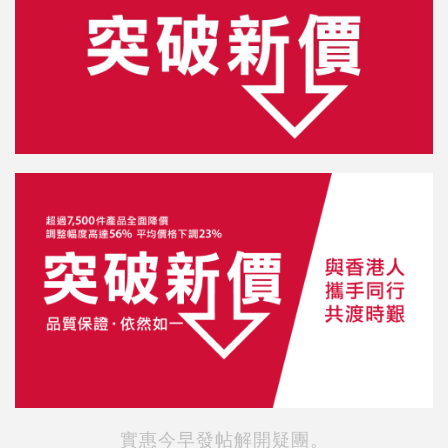
實惠今早發帖解開疑團。