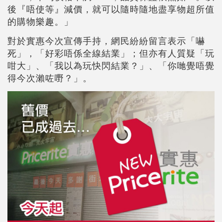
後『唔使等』減價，就可以隨時隨地盡享物超所值
的購物樂趣。」
對於實惠今次宣傳手持，網民紛紛留言表示「嚇
死」，「好彩唔係全線結業」；但亦有人質疑「玩
咁大」、「我以為玩快閃結業？」、「你哋覺唔覺
得今次瀨咗嘢？」。