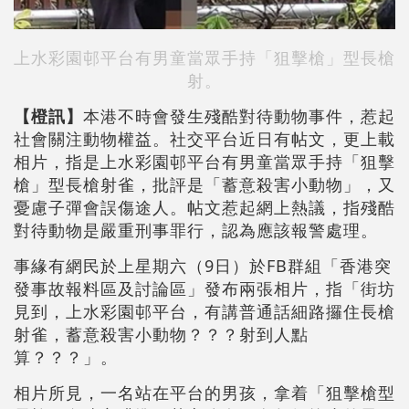
上水彩園邨平台有男童當眾手持「狙擊槍」型長槍
射。
【橙訊】
本港不時會發生殘酷對待動物事件，惹起
社會關注動物權益。社交平台近日有帖文，更上載
相片，指是上水彩園邨平台有男童當眾手持「狙擊
槍」型長槍射雀，批評是「蓄意殺害小動物」，又
憂慮子彈會誤傷途人。帖文惹起網上熱議，指殘酷
對待動物是嚴重刑事罪行，認為應該報警處理。
事緣有網民於上星期六（9日）於FB群組「香港突
發事故報料區及討論區」發布兩張相片，指「街坊
見到，上水彩園邨平台，有講普通話細路攞住長槍
射雀，蓄意殺害小動物？？？射到人點
算？？？」。
相片所見，一名站在平台的男孩，拿着「狙擊槍型