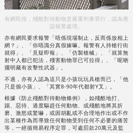
有網民指，殘酷對待動物是嚴重刑事罪行，認為應
該報警處理。
亦有網民要求報警「唔係現場制止，反而係放相上
網？」、「你唔識分真假嫁嘛。報警有人持槍行街
就得」、「見疑即報」、「仿製槍械」、「就算無
射中人都已犯法，殘害動物罪已可拉得」、「呢啲
擺明藏有攻擊性武器」。
不過，亦有人認為這只是小孩玩玩具槍而已，「他
只是個小孩」、「其實8-90年代都射Y叉」。
根據《防止殘酷對待動物條例》，如殘酷地打、
踢、惡待、過度驅趕任何動物、或殘酷地將其折
磨、激怒或驚嚇，或因胡亂或不合理地作出或不作
出某種作為而導致任何動物受到任何不必要的痛苦
等，一經循簡易程序定罪，可處罰款20萬元及監