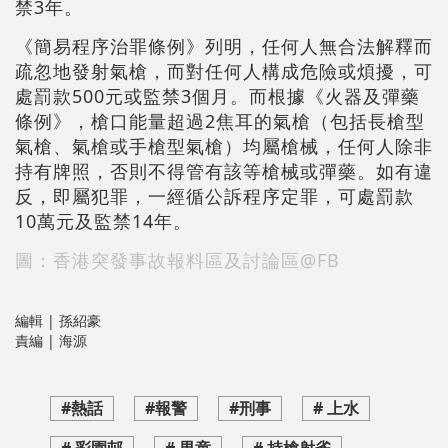
禁3年。
《簡易程序治罪條例》列明，任何人無合法解釋而
疏忽地發射氣槍，而對任何人構成危險或煩擾，可
處罰款500元或監禁3個月。而根據《火器及彈藥
條例》，槍口能量超過2焦耳的氣槍（包括長槍型
氣槍、氣槍或手槍型氣槍）均屬槍械，任何人除非
持有牌照，否則不得管有該等槍械或彈藥。如有違
反，即屬犯罪，一經循公訴程序定罪，可處罰款
10萬元及監禁14年。
圖：香港突發事故報料區及討論區@FB
編輯 | 孫紹豪
責編 | 海源
#熱話
#報警
#刑事
# 上水
# 彩園邨
# 男童
# 持槍射雀