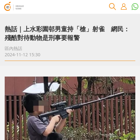
熱話｜上水彩園邨男童持「槍」射雀 網民：
殘酷對待動物是刑事要報警
區內熱話
2024-11-12 15:30