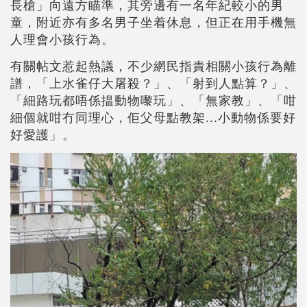
長槍」向遠方瞄準，其旁邊有一名年紀較小的男
童，附近亦有多名男子坐着休息，但正在用手機無
人理會小孩行為。
有關帖文惹起熱議，不少網民指責相關小孩行為離
譜，「上水雀仔大屠殺？」、「射到人點算？」、
「細路玩都唔係揾動物嚟玩」、「無家教」、「咁
細個就咁冇同理心，佢父母點教架...小動物係要好
好愛護」。