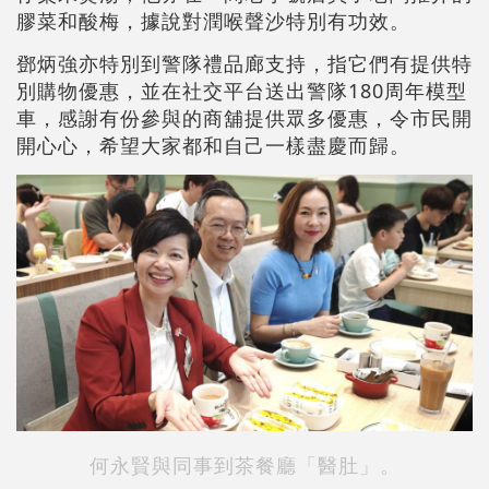
膠菜和酸梅，據說對潤喉聲沙特別有功效。
鄧炳強亦特別到警隊禮品廊支持，指它們有提供特
別購物優惠，並在社交平台送出警隊180周年模型
車，感謝有份參與的商舖提供眾多優惠，令市民開
開心心，希望大家都和自己一樣盡慶而歸。
何永賢與同事到茶餐廳「醫肚」。