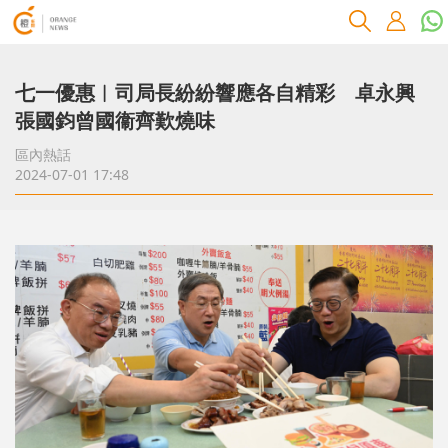
七一優惠︱司局長紛紛響應各自精彩 卓永興
張國鈞曾國衞齊歎燒味
區內熱話
2024-07-01 17:48