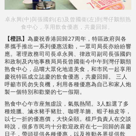
卓永興(中)與張國鈞(右)及曾國衞(左)到灣仔鵝頸熟
食中心，享用飲食優惠，共慶回歸。
【橙訊】
為慶祝香港回歸27周年，特區政府與各
界攜手推出一系列優惠活動，一眾司局長亦紛紛響
應。署理政務司司長卓永興、律政司副司長張國鈞
和政制及內地事務局局長曾國衞今中午到灣仔鵝頸
熟食中心，品嚐大眾化地道美食，和市民一起享用
慶祝特區成立誌慶的飲食優惠，共慶回歸。 三人
呼籲市民勿失良機，利用各種優惠為自己和家人炮
製一個特別和歡樂的七一假期。
熟食中心午市座無虛設，氣氛熱鬧。3人點選了多
種燒臘、滷水豬手豬肚、咖哩羊腩、蝦子柚皮等，
以七一折的優惠價，大快朵頤。檔戶負責人在交談
時說，很多市民均十分歡迎政府在七一回歸的喜慶
日子，帶頭提供各種優惠，以及推動各界提供飲