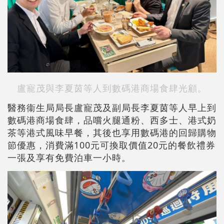
盧寵茂與李夏茵等人到數碼港商場食肆光顧。
醫務衞生局局長盧寵茂及副局長李夏茵等人早上到
數碼港商場食肆，品嚐火腿通粉、西多士、港式奶
茶等港式風味早餐，其後也享用數碼港的回歸購物
節優惠，消費滿100元可換取價值20元的餐飲禮券
一張及享有免費泊車一小時。