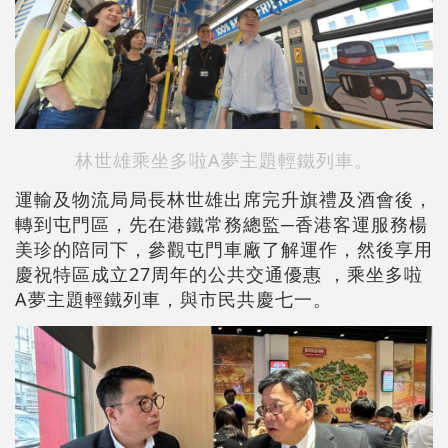
林世雄乘坐多啦A夢主題輕鐵列車。
運輸及物流局局長林世雄出席完升旗禮及酒會後，
轉到屯門區，先在港鐵常務總監─香港客運服務楊
美珍的陪同下，參觀屯門車廠了解運作，然後享用
慶祝特區成立27周年的公共交通優惠 ，乘坐多啦
A夢主題輕鐵列車，與市民共慶七一。