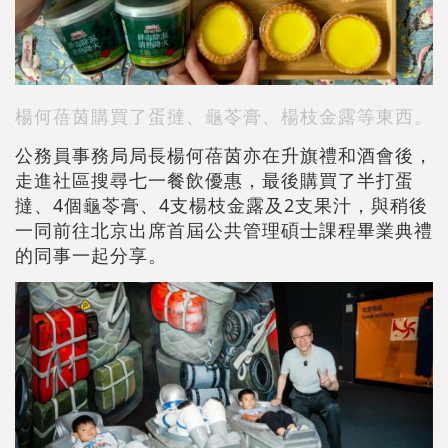
楊何蓓茵購買了蛋撻、龜苓膏、楊枝金露等東西。
公務員事務局局長楊何蓓茵亦在升旗禮和酒會後，
走進社區搜尋七一餐飲優惠，最後購買了半打蛋
撻、4個龜苓膏、4支楊枝金露及2支果汁，與稍後
一同前往北京出席首屆公共管理碩士課程畢業典禮
的同事一起分享。