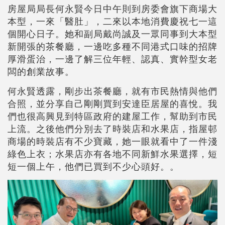
房屋局局長何永賢今日中午則到房委會旗下商場大
本型，一來「醫肚」，二來以本地消費慶祝七一這
個開心日子。她和副局戴尚誠及一眾同事到大本型
新開張的茶餐廳，一邊吃多種不同港式口味的招牌
厚滑蛋治，一邊了解三位年輕、認真、實幹型女老
闆的創業故事。
何永賢透露，剛步出茶餐廳，就有市民熱情與他們
合照，並分享自己剛剛買到安達臣居屋的喜悅。我
們也很高興見到特區政府的建屋工作，幫助到市民
上流。之後他們分別去了時裝店和水果店，指屋邨
商場的時裝店有不少寶藏，她一眼就看中了一件淺
綠色上衣；水果店亦有各地不同新鮮水果選擇，短
短一個上午，他們已買到不少心頭好。。