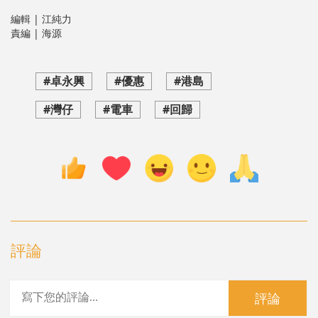
編輯 | 江純力
責編 | 海源
#卓永興
#優惠
#港島
#灣仔
#電車
#回歸
評論
評論