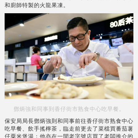
和廚師特製的火龍果凍。
鄧炳強和同事到香仔街市熟食中心吃早餐。
保安局局長鄧炳強則和同事前往香仔街市熟食中心
吃早餐、飲手搖檸茶，臨走前更去了菜檔買番茄薯
仔粟米煲湯；他亦在一間老字號店買了老闆推介的