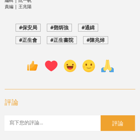
編輯 | 阮一帆
責編 | 王兆陽
#保安局
#鄧炳強
#通緝
#正生會
#正生書院
#陳兆焯
評論
評論