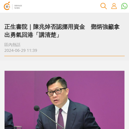
正生書院｜陳兆焯否認挪用資金 鄧炳強籲拿
出勇氣回港「講清楚」
區內熱話
2024-06-29 11:39