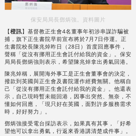
保安局局長鄧炳強。資料圖片
【
橙訊
】基督教正生會4名董事年初涉串謀詐騙被
捕，旗下正生書院早前宣布將於7月7日停運。正
生書院校長陳兆焯昨日（28日）首度回應事件，
聲稱「從沒有挪用正生會託付給我的資金」。保安
局局長鄧炳強則表示，希望陳兆焯拿出勇氣回港。
陳兆焯稱，展開海外事工是正生會董事會的決定，
撥款到英國與正生會及書院運作經費無關。他稱自
己「從沒有挪用正生會託付給我的資金」。他還表
示，自己現時暫未能回港，因事出突然、無奈，不
懂如何回應，「現只好在英國，面對許多服務需求
時，好好努力」。
鄧炳強接受電台採訪表示，如果真有其事，「好希
望他可以拿出勇氣，行返來香港講清楚成件事」。