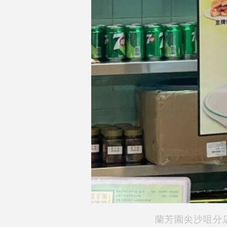
蘭芳園尖沙咀分