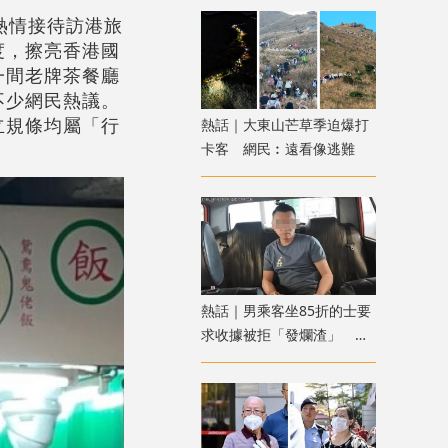
熱情接待訪港旅
度，擦亮香港國
一間老牌茶餐廳
不少網民熱議。
立規條均屬「行
熱話｜大東山芒草季迫爆打
卡客 網民︰遠看像逃難
熱話｜男乘客坐85折的士要
求收據被拒「發爛渣」 網
民：不應小事化大