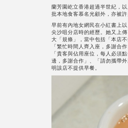
蘭芳園屹立香港超過半世紀，以
批本地食客慕名光顧外，亦被許
早前有內地女網民在小紅書上以
尖沙咀分店時的經歷。她又上傳
大「規條」，當中包括「本店不
「繁忙時間人齊入座，多謝合作
「貴客與佔用座位，每人必須點
邊，多謝合作」、「請勿攜帶外
明該店不提供早餐。