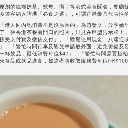
原創的絲襪奶茶、鴛鴦、撈丁等港式美食聞名，餐廳
多遊客納入訪港「必食之選」，可謂香港最具代表性
「港人回內地消費不是沒原因的」為題發文，分享她
了一張香港茶餐廳門口的照片，只見在巨型告示牌上
接受支付寶及微信支付」、「歡迎使用現金、八達通
」、「繁忙時間行李及嬰兒車請放外面，避免燙傷及
一杯飲品，最低消費每位$40」、「繁忙時間需要搭
來食品或飲品進食，如違者將收取服務費每位HK$10