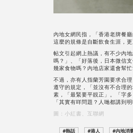
內地女網民指，「香港老牌餐廳
這麼的規條是自斷飲食生涯，更
帖文引起網上熱議，有不少內地
嗎？」、「好落後，日本微信支
幾家食物嗎？內地店家還會幫忙
不過，亦有人指蘭芳園要求合理
遵守的規定，「並沒有不合理的
素，「最緊要平靚正」。「字多
「其實有咩問題？人哋都講到明
圖：小紅書、互聯網
#熱話
#港人
#內地消