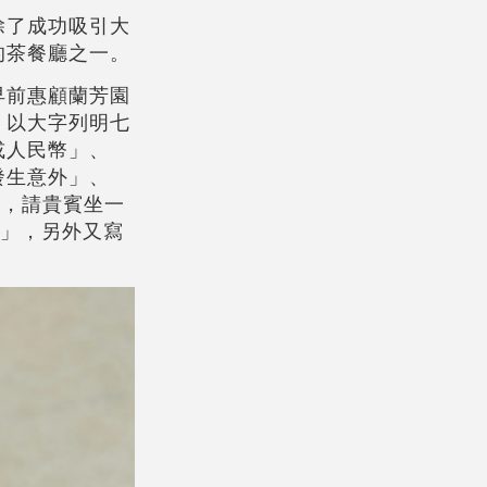
除了成功吸引大
的茶餐廳之一。
早前惠顧蘭芳園
，以大字列明七
或人民幣」、
發生意外」、
枱，請貴賓坐一
0」，另外又寫