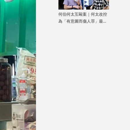
何伯何太互毆案｜何太改控
為「有意圖而傷人罪」最高
可判終身監禁 押10.30轉
區院再審