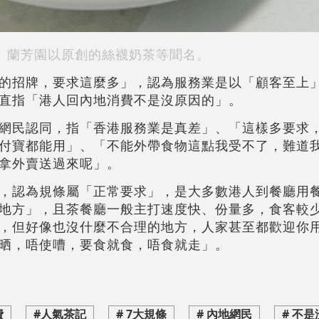
蘭芳園以原創的絲襪奶茶等聞名。
的招牌，要求這麼多」，認為服務業是以「顧客至上
直指「港人回內地消費不是沒原因的」。
網民認同，指「香港服務業是真差」、「這樣多要求
付寶都能用」、「不能外帶食物這點我受不了，難道
拿外賣送過來呢」。
，認為規條屬「正常要求」，是大多數港人到餐廳用
地方」，且茶餐廳一般主打速度快、份量多，食客較
，但好像也沒什麼不合理的地方，人家甚至都歡迎你
晒，唔使嘈，要食就食，唔食就走」。
費
#人氣茶記
# 7大規條
# 內地網民
# 不