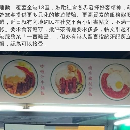
運動，覆蓋全港18區，鼓勵社會各界發揮好客精神，
為旅客提供更多元化的旅遊體驗、更高質素的服務態
過，近日就有內地網民在社交平台小紅書帖文，不滿
條」要求食客遵守，批評茶餐廳要求多多，帖文引起
港服務業「一言難盡」，但亦有港人留言指該茶記所
慣，認為可以接受。