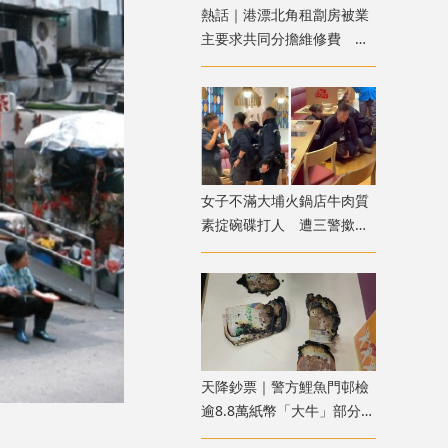
熱話｜港漂北角租劏房被業
主要求共同分擔維修費 網
友：待完約後即走
女子不滿大埔火鍋店牛肉質
素掟碗碟打人 遭三警撳地
噴椒制服
天降鈔票｜警方鯉魚門邨檢
逾8.8萬紙幣「大牛」部分被
燒焦 列刑毀案處理