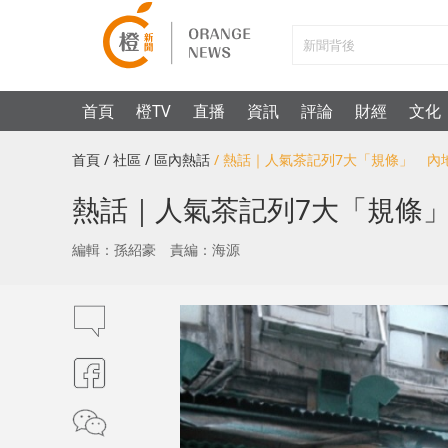
首頁
橙TV
直播
資訊
評論
財經
文化
首頁
/ 社區
/ 區內熱話
/ 熱話｜人氣茶記列7大「規條」 
熱話｜人氣茶記列7大「規條
編輯：孫紹豪
責編：海源