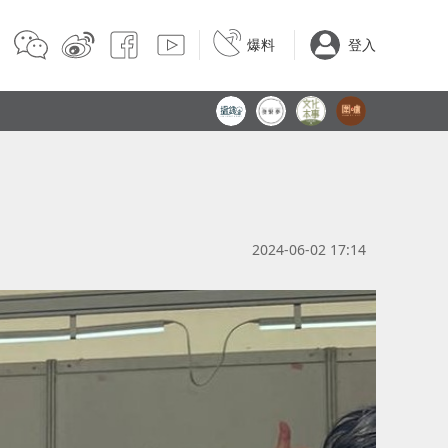
爆料
登入
2024-06-02 17:14