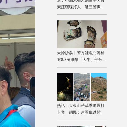
素掟碗碟打人 遭三警撳地
噴椒制服
天降鈔票｜警方鯉魚門邨檢
逾8.8萬紙幣「大牛」部分被
燒焦 列刑毀案處理
熱話｜大東山芒草季迫爆打
卡客 網民︰遠看像逃難