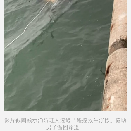
影片截圖顯示消防蛙人透過「遙控救生浮標」協助
男子游回岸邊。