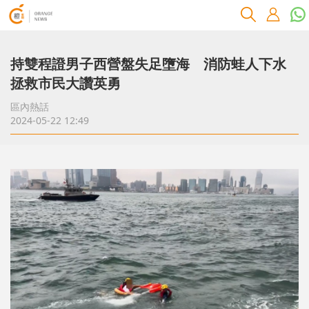
持雙程證男子西營盤失足墮海 消防蛙人下水
拯救市民大讚英勇
區內熱話
2024-05-22 12:49