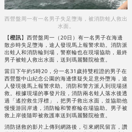
西營盤周一有一名男子失足墮海，被消防蛙人救出
水面。
【
橙訊
】西營盤周一（20日）有一名男子在海邊
散步時失足墮海，途人發現馬上報警求助。消防派
出蛙人和消防輪到場，警察輪也在現場協助，最終
男子被蛙人救出水面，送到瑪麗醫院檢查。
當日下午約5時20，分一名31歲持雙程證的男子在
西營盤中山紀念公園的海邊懷疑失足意外墮海，途
人發現後馬上報警求助。消防和警方派人到現場拯
救。根據現場的事發片段，消防兩名蛙人落水後透
過「遙控救生浮標」，把男子救出水面，並協助他
慢慢游回岸邊，消防輪和警察輪在場協助。男子被
救上岸後隨即被救護車送到瑪麗醫院檢查。
消防拯救的影片上傳到網路後，引來網民留言，讚