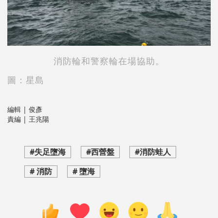
消防輪和警察輪在場協助。
圖：星島
編輯 | 俊彥
責編 | 王兆陽
#失足墮海
#西營盤
#消防蛙人
# 消防
# 墮海