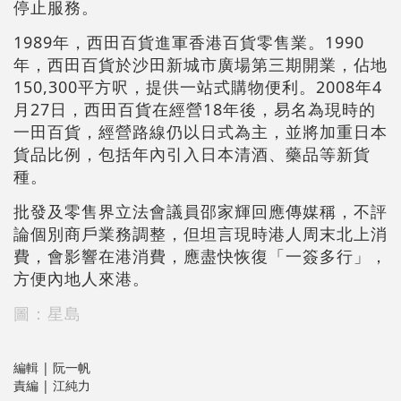
停止服務。
1989年，西田百貨進軍香港百貨零售業。1990
年，西田百貨於沙田新城市廣場第三期開業，佔地
150,300平方呎，提供一站式購物便利。2008年4
月27日，西田百貨在經營18年後，易名為現時的
一田百貨，經營路線仍以日式為主，並將加重日本
貨品比例，包括年內引入日本清酒、藥品等新貨
種。
批發及零售界立法會議員邵家輝回應傳媒稱，不評
論個別商戶業務調整，但坦言現時港人周末北上消
費，會影響在港消費，應盡快恢復「一簽多行」，
方便內地人來港。
圖：星島
編輯 | 阮一帆
責編 | 江純力