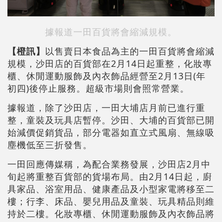
據報道一田百貨將會縮減規模。
【橙訊】
以售賣日本食品為主的一田百貨將會縮減
規模，沙田店的百貨部在2月14日起重整，化妝專
櫃、休閒運動服飾及內衣飾品經營至2月13日(年
初四)後停止服務。超級市場則會照常營業。
據報道，除了沙田店，一田大埔店月前已進行重
整，童裝及玩具店暫停。沙田、大埔的百貨部已開
始減價促銷貨品，部分電器如直立式風扇、無線吸
塵機低至三折發售。
一田回應傳媒稱，為配合業務發展，沙田店2月中
旬起將重整百貨部的貨場布局。由2月14日起，廚
具家品、浴室用品、健康產品及小型家電將移至二
樓；行李、床品、嬰兒用品及童裝、玩具精品則維
持於二樓。化妝專櫃、休閒運動服飾及內衣飾品將