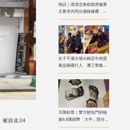
熱話｜港漂北角租劏房被業
主要求共同分擔維修費 網
友：待完約後即走
女子不滿大埔火鍋店牛肉質
素掟碗碟打人 遭三警撳地
噴椒制服
天降鈔票｜警方鯉魚門邨檢
逾8.8萬紙幣「大牛」部分被
被掠走24
燒焦 列刑毀案處理