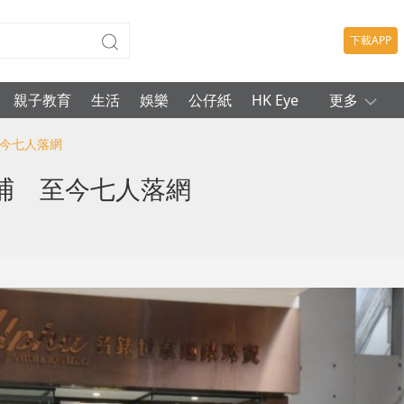
下載APP
親子教育
生活
娛樂
公仔紙
HK Eye
更多
至今七人落網
捕 至今七人落網