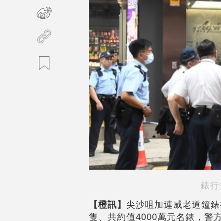
錶行
【橙訊】
尖沙咀加連威老道鐘錶
隻、共約值4000萬元名錶，