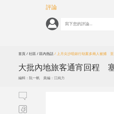
評論
首頁
/ 社區
/ 區內熱話
/ 上月尖沙咀錶行劫案多兩人被捕 
大批內地旅客通宵回程 
編輯：阮一帆
責編：江純力