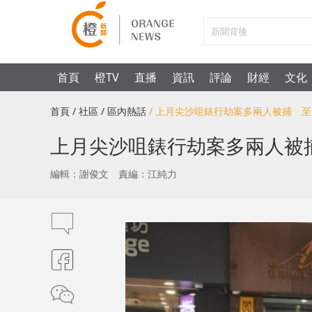
首頁
橙TV
直播
資訊
評論
財經
文化
首頁
/ 社區
/ 區內熱話
/ 上月尖沙咀錶行劫案多兩人被捕 
上月尖沙咀錶行劫案多兩人被
編輯：謝俊文
責編：江純力