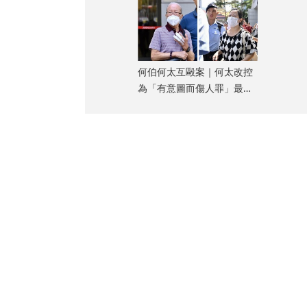
何伯何太互毆案｜何太改控
為「有意圖而傷人罪」最高
可判終身監禁 押10.30轉
區院再審
部分人甚至在站
滿乘客。
落，高峰期近千