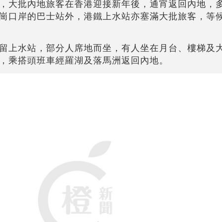
，大批內地旅客在香港迎接新年後，通宵返回內地，
崗口岸的巴士站外，港鐵上水站亦塞滿大批旅客，等
留上水站，部分人席地而坐，有人坐在月台、樓梯及
，乘搭頭班車經羅湖及落馬洲返回內地。