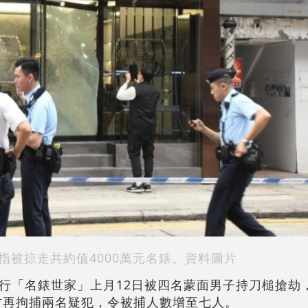
指被掠走共約值4000萬元名錶。資料圖片
行「名錶世家」上月12日被四名蒙面男子持刀槌搶劫，
警方再拘捕兩名疑犯，令被捕人數增至七人。