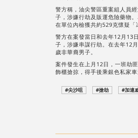
警方稱，油尖警區重案組人員經
子，涉嫌行劫及販運危險藥物。
在單位內檢獲共約529克懷疑「
警方在案發當日和去年12月13
子，涉嫌串謀行劫。在去年12月
歲非華裔男子。
案件發生在上月12日，一班劫
飾櫃搶掠，得手後乘銀色私家車逃
#尖沙咀
#搶劫
#加連