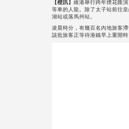
【橙訊】
維港舉行跨年煙花匯演
等車的人龍。除了太子站前往皇
湖站或落馬州站。
凌晨時分，有幾百名內地旅客滯
該批旅客正等待港鐵早上重開時