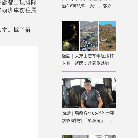
多處都出現排隊
逾8.8萬紙幣「大牛」部分被
候頭班車前往羅
燒焦 列刑毀案處理
大堂。據了解，
熱話｜大東山芒草季迫爆打
卡客 網民︰遠看像逃難
熱話｜男乘客坐85折的士要
求收據被拒「發爛渣」 網
民：不應小事化大