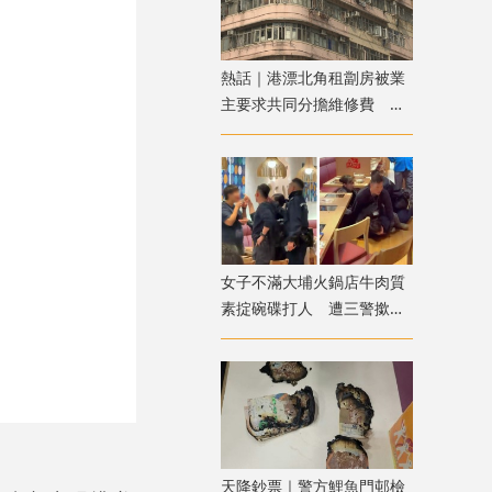
熱話｜港漂北角租劏房被業
主要求共同分擔維修費 網
友：待完約後即走
女子不滿大埔火鍋店牛肉質
素掟碗碟打人 遭三警撳地
噴椒制服
天降鈔票｜警方鯉魚門邨檢