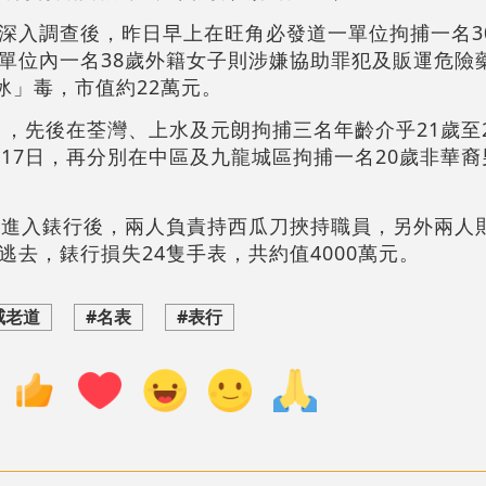
深入調查後，昨日早上在旺角必發道一單位拘捕一名3
單位內一名38歲外籍女子則涉嫌協助罪犯及販運危險
冰」毒，市值約22萬元。
日，先後在荃灣、上水及元朗拘捕三名年齡介乎21歲至
17日，再分別在中區及九龍城區拘捕一名20歲非華裔
匪進入錶行後，兩人負責持西瓜刀挾持職員，另外兩人
去，錶行損失24隻手表，共約值4000萬元。
威老道
#名表
#表行