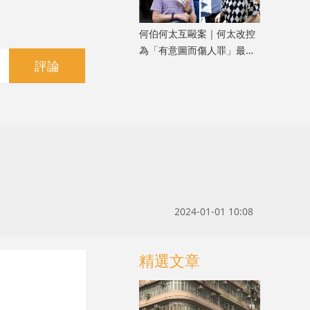
何伯何太互毆案｜何太改控
為「有意圖而傷人罪」最高
評論
可判終身監禁 押10.30轉
區院再審
2024-01-01 10:08
精選文章