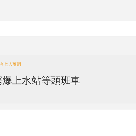
至今七人落網
塞爆上水站等頭班車