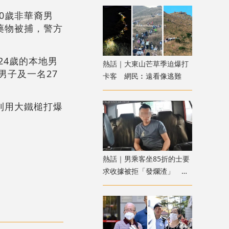
0歲非華裔男
藥物被捕，警方
24歲的本地男
熱話｜大東山芒草季迫爆打
男子及一名27
卡客 網民︰遠看像逃難
則用大鐵槌打爆
熱話｜男乘客坐85折的士要
求收據被拒「發爛渣」 網
民：不應小事化大