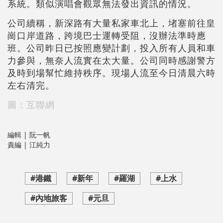
系統。類似演唱會觀眾無法發出資訊的情況。
公司續稱，新深路有大量私家車北上，堵塞前往皇
崗口岸道路，跨境巴士運轉受阻，沒辦法準時應
班。公司昨日已按照應變計劃，投入所有人員和車
力參與，無奈人流實在太大量。公司同時感謝警方
及時到場幫忙維持秩序。現場人流至今日清晨六時
左右清完。
圖：互聯網
編輯 | 阮一帆
責編 | 江純力
#港鐵
#新年
#羅湖
#上水
#內地旅客
#元旦