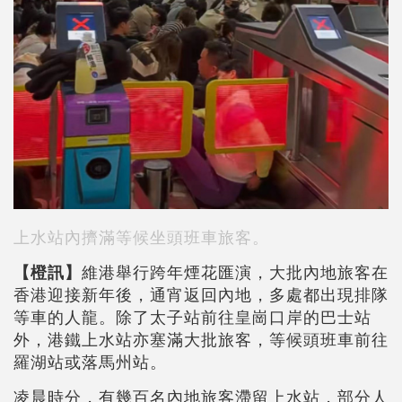
上水站內擠滿等候坐頭班車旅客。
【橙訊】
維港舉行跨年煙花匯演，大批內地旅客在
香港迎接新年後，通宵返回內地，多處都出現排隊
等車的人龍。除了太子站前往皇崗口岸的巴士站
外，港鐵上水站亦塞滿大批旅客，等候頭班車前往
羅湖站或落馬州站。
凌晨時分，有幾百名內地旅客滯留上水站，部分人