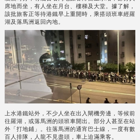
席地而坐，有人坐在月台、樓梯及大堂。據了解，
該批旅客正等待港鐵早上重開時，乘搭頭班車經羅
湖及落馬洲返回內地。
上水港鐵站外，不少人坐在出入閘機旁邊，等候前
往羅湖，或落馬洲的頭班車開出。部分人甚至在站
外「打地鋪」。往落馬洲的通宵巴士線，一度有數
百人排隊，人龍不見盡頭，車上迫滿乘客。