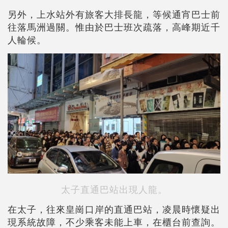
另外，上水站外有旅客大排長龍，等候通宵巴士前
往落馬洲過關。惟由於巴士班次疏落，高峰期近千
人輪候。
太子直通巴站出現人龍。
在太子，往來皇崗口岸的直通巴站，凌晨時懷疑出
現系統故障，不少乘客未能上車，在櫃台前查詢。