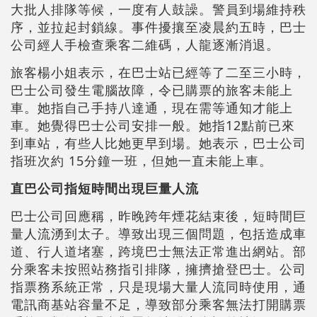
大批人排隊等候，一度有人鼓譟。警員到場維持秩
序，並拉起封鎖線。事件擾攘至凌晨約五時，巴士
公司經人手檢查乘客二維碼，人龍逐漸消退。
旅客楊小姐表示，在巴士站已經等了二至三小時，
巴士公司發生電腦故障，令已購票的旅客未能上
車。她指自己手持八達通，現在需等通知才能上
車。她覺得巴士公司安排一般。她指12點前已來
到車站，有些人比她更早到場。她表示，巴士公司
指班次約 15分鐘一班，但她一直未能上車。
直巴公司指短時間出現巨量人流
巴士公司回應稱，昨晚跨年煙花結束後，短時間巨
量人流湧到太子。導致出現三個問題，包括造成車
道、行人道堵塞，跨境巴士無法正常進出網站。部
分乘客未按照站務指引排隊，擁擠搶登巴士。公司
指票務系統正常，只是現場大量人流同時使用，通
電訊商基站容量不足，導致部分乘客無法打開購票