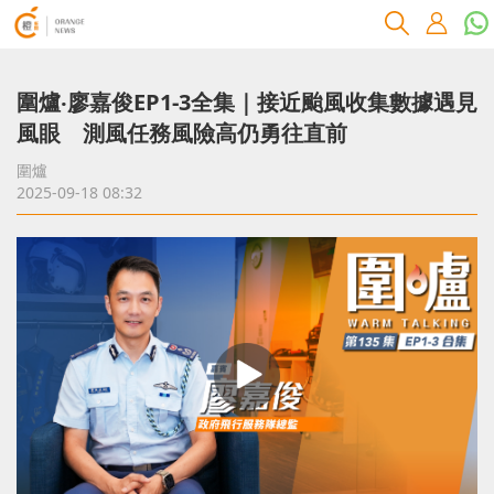
圍爐‧廖嘉俊EP1-3全集｜接近颱風收集數據遇見
風眼 測風任務風險高仍勇往直前
圍爐
2025-09-18 08:32