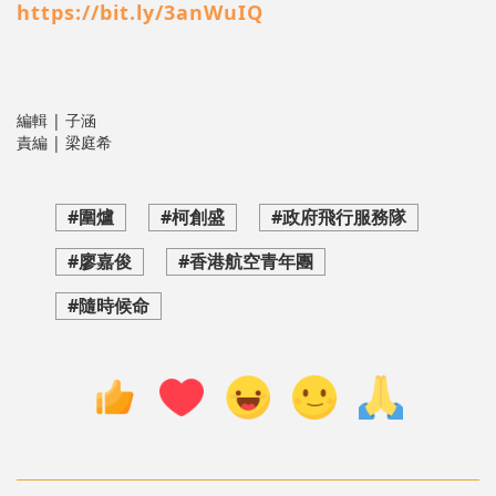
https://bit.ly/3anWuIQ
編輯 | 子涵
責編 | 梁庭希
#圍爐
#柯創盛
#政府飛行服務隊
#廖嘉俊
#香港航空青年團
#隨時候命