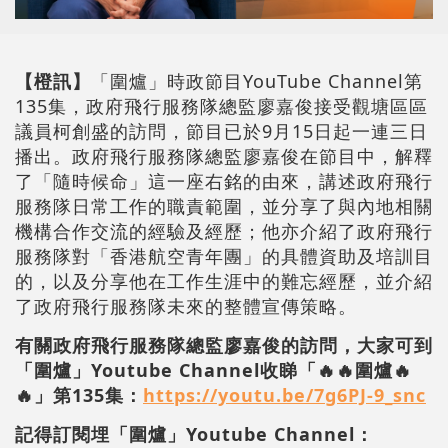
【橙訊】
「圍爐」時政節目YouTube Channel第
135集，政府飛行服務隊總監廖嘉俊接受觀塘區區
議員柯創盛的訪問，節目已於9月15日起一連三日
播出。政府飛行服務隊總監廖嘉俊在節目中，解釋
了「隨時候命」這一座右銘的由來，講述政府飛行
服務隊日常工作的職責範圍，並分享了與內地相關
機構合作交流的經驗及經歷；他亦介紹了政府飛行
服務隊對「香港航空青年團」的具體資助及培訓目
的，以及分享他在工作生涯中的難忘經歷，並介紹
了政府飛行服務隊未來的整體宣傳策略。
有關政府飛行服務隊總監廖嘉俊的訪問，大家可到
「圍爐」Youtube Channel收睇「🔥🔥圍爐🔥
🔥」第135集：
https://youtu.be/7g6PJ-9_snc
記得訂閱埋「圍爐」Youtube Channel：