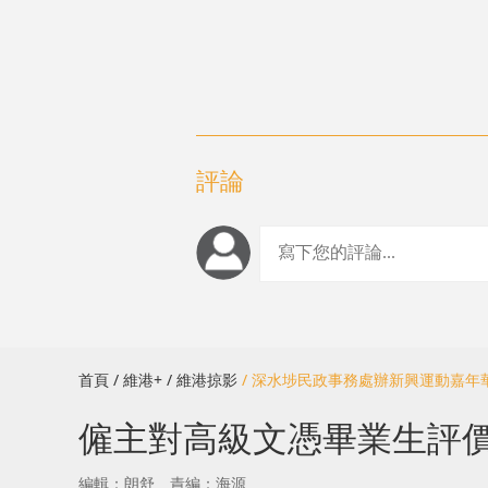
評論
首頁
/ 維港+
/ 維港掠影
/ 深水埗民政事務處辦新興運動嘉
僱主對高級文憑畢業生評價提
編輯：朗舒
責編：海源