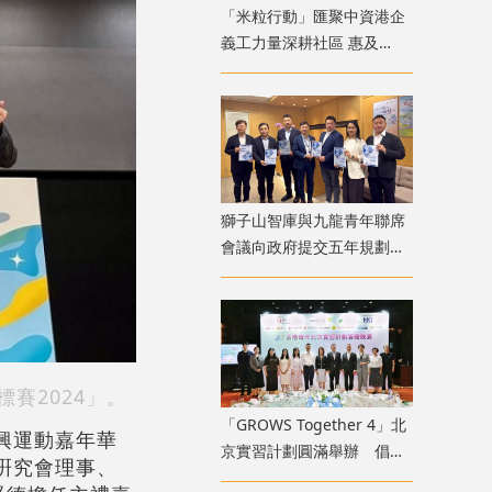
「米粒行動」匯聚中資港企
義工力量深耕社區 惠及
1500 戶深水埗舊樓居民
獅子山智庫與九龍青年聯席
會議向政府提交五年規劃建
議書 六大範疇政策建議聚
焦北都青年地區治理
賽2024」。
「GROWS Together 4」北
興運動嘉年華
京實習計劃圓滿舉辦 倡香
硏究會理事、
港青年融入國家廣闊舞台