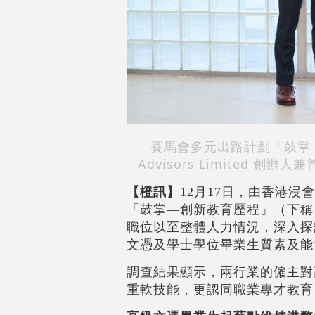
賽馬會多元出路計劃「鼓掌 – 
Advisors Limited 
【橙訊】
12月17日，
由香港浸會
「鼓掌—創新教育歷程」（下稱 
職位以至整體人力情況，深入探
文憑及學士學位畢業生質素及能
調查結果顯示，兩行業的僱主對
重軟技能，更認同職業專才教育