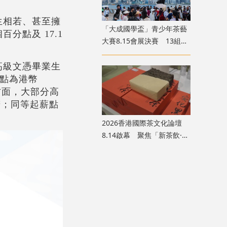
生相若、甚至擁
「大成國學盃」青少年茶藝
分點及 17.1
大賽8.15會展決賽 13組兩
岸四地選手香江以茗會友
高級文憑畢業生
起薪點為港幣
業方面，大部分高
相若；同等起薪點
2026香港國際茶文化論壇
8.14啟幕 聚焦「新茶飲·新
茶食·新格局」黃金賽道