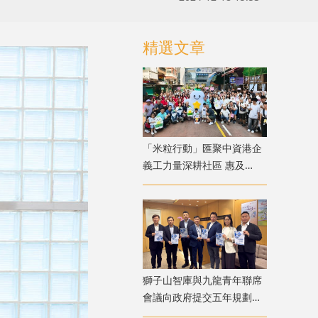
精選文章
「米粒行動」匯聚中資港企
義工力量深耕社區 惠及
1500 戶深水埗舊樓居民
獅子山智庫與九龍青年聯席
會議向政府提交五年規劃建
議書 六大範疇政策建議聚