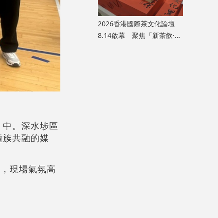
2026香港國際茶文化論壇
8.14啟幕 聚焦「新茶飲·新
茶食·新格局」黃金賽道
』中。深水埗區
種族共融的媒
等，現場氣氛高