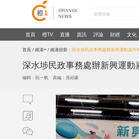
首頁
橙TV
直播
資訊
評論
財經
文化
首頁
/ 維港+
/ 維港掠影
/ 深水埗民政事務處辦新興運動嘉
深水埗民政事務處辦新興運動
編輯：阮一帆
責編：孫紹豪