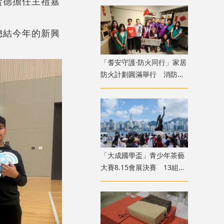
賢德擔任主禮嘉
總結今年的新興
。
「耆安守護·防火同行」家居
防火計劃圓滿舉行 消防處
義工隊為長者裝「防火三
寶」
「大成國學盃」青少年茶藝
大賽8.15會展決賽 13組兩
岸四地選手香江以茗會友