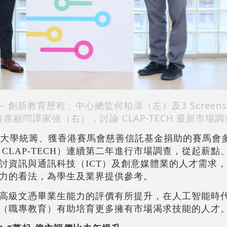
創新教育歷程」中心總監何柏濤（左）及3 Screens St
創辦人兼首席顧問譚家強（右），討論 CLAP-TECH 最新市
大學統籌、獲香港賽馬會慈善信託基金捐助的
賽馬會
CLAP-TECH）連續第二年進行市場調查，從起薪點
討資訊與通訊科技（ICT）及創意媒體業的人才需求
力的看法，為學生及業界提供參考。
高級文憑畢業生能力的評價有所提升，在人工智能時
（職專教育）有助培育更多擁有市場渴求技能的人才