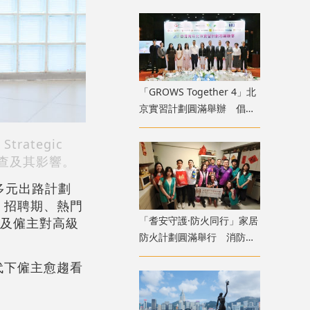
焦北都青年地區治理
「GROWS Together 4」北
京實習計劃圓滿舉辦 倡香
港青年融入國家廣闊舞台
rategic
場調查及其影響。
多元出路計劃
、招聘期、熱門
「耆安守護·防火同行」家居
，及僱主對高級
防火計劃圓滿舉行 消防處
義工隊為長者裝「防火三
代下僱主愈趨看
寶」
。