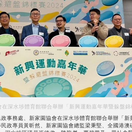
在深水埗體育館聯合舉辦「新興運動嘉年華暨躲盤錦標
埗民政事務處、新家園協會在深水埗體育館聯合舉辦「新
水埗民政專員黃昕然、新家園協會總監梁秉堅、全國港澳