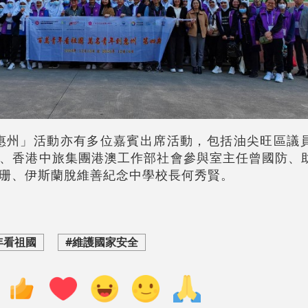
惠州」活動亦有多位嘉賓出席活動，包括油尖旺區議
、香港中旅集團港澳工作部社會參與室主任曾國防、
珊、伊斯蘭脫維善紀念中學校長何秀賢。
年看祖國
#維護國家安全