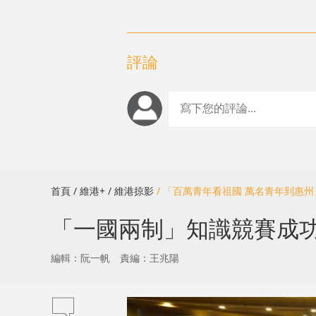
評論
首頁
/ 維港+
/ 維港掠影
/ 「百萬青年看祖國 萬名青年到惠
「一國兩制」知識競賽成
編輯：阮一帆
責編：王兆陽