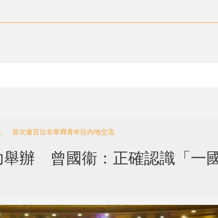
州」 首次逾百位非華裔青年往內地交流
功舉辦 曾國衞：正確認識「一