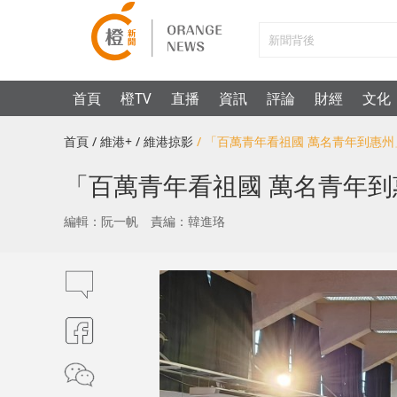
首頁
橙TV
直播
資訊
評論
財經
文化
首頁
/ 維港+
/ 維港掠影
/ 「百萬青年看祖國 萬名青年到惠
「百萬青年看祖國 萬名青年
編輯：阮一帆
責編：韓進珞