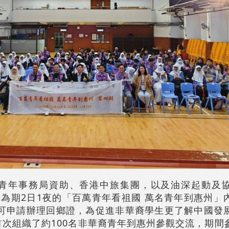
政及青年事務局資助、香港中旅集團，以及油深起動及
為期2日1夜的「百萬青年看祖國 萬名青年到惠州」
可申請辦理回鄉證，為促進非華裔學生更了解中國發
首次組織了約100名非華裔青年到惠州參觀交流，期間