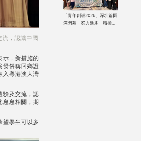
「青年創嶺2026」深圳篇圓
滿閉幕 努力進步 積極融
入國家發展大局
交流，認識中國
表示，新措施的
簽發俗稱回鄉證
融入粵港澳大灣
體驗及交流，認
此息息相關，期
希望學生可以多