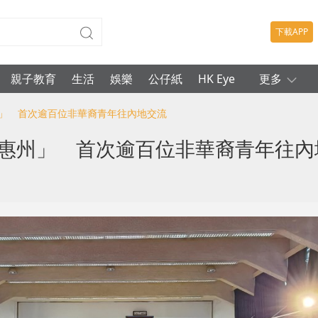
下載APP
親子教育
生活
娛樂
公仔紙
HK Eye
更多
州」 首次逾百位非華裔青年往內地交流
到惠州」 首次逾百位非華裔青年往內