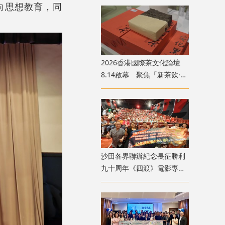
向思想教育，同
2026香港國際茶文化論壇
8.14啟幕 聚焦「新茶飲·新
茶食·新格局」黃金賽道
沙田各界聯辦紀念長征勝利
九十周年《四渡》電影專
場 逾1100人觀影傳遞長征
精神