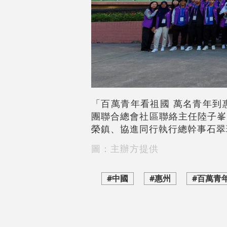
「百萬青年看祖國 萬名青年到
團聯合總會社區聯絡主任陸子峯
榮鎮、協進同行執行總幹事石翠
圖：主辦方提供
#中國
#惠州
#百萬青