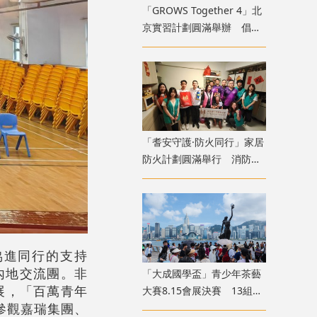
「GROWS Together 4」北
京實習計劃圓滿舉辦 倡香
港青年融入國家廣闊舞台
「耆安守護·防火同行」家居
防火計劃圓滿舉行 消防處
義工隊為長者裝「防火三
寶」
協進同行的支持
內地交流團。非
「大成國學盃」青少年茶藝
展，「百萬青年
大賽8.15會展決賽 13組兩
參觀嘉瑞集團、
岸四地選手香江以茗會友