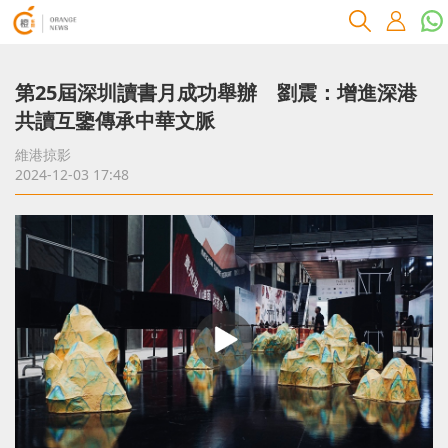
第25屆深圳讀書月成功舉辦 劉震：增進深港
共讀互鑒傳承中華文脈
維港掠影
2024-12-03 17:48