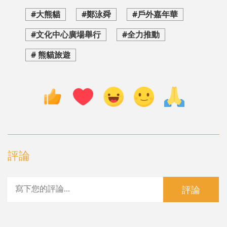
#大熊貓
#鄭泳舜
#戶外嘉年華
#文化中心廣場舉行
#全力推動
# 熊貓旅遊
評論
評論