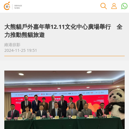
大熊貓戶外嘉年華12.11文化中心廣場舉行 全
力推動熊貓旅遊
維港掠影
2024-11-25 19:51