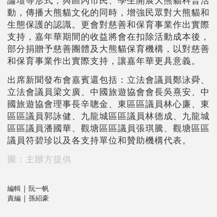
論壇等形式，與區內市民、學生開展大熊貓科普活
動，傳播大熊貓文化的同時，增強民眾對大熊貓和
生態保護的認識。更會對慈善和保育事業作出實際
支持，嘉年華期間的收益將會在扣除活動成本後，
部分捐贈予慈善團體及大熊貓保育機構，以對慈善
和保育事業作出實際支持，讓嘉年華更具意義。
出席新聞發布會嘉賓還包括：立法會議員鄭泳舜、
立法會議員梁文廣、中國旅遊協會會長吳熹安、中
國旅遊協會理事長辛聰金、東區區議員林心廉、東
區區議員郭詠健、九龍城區區議員林德成、九龍城
區區議員潘國華、觀塘區區議員張琪騰、觀塘區區
議員符碧珍以及各支持單位和贊助機構代表。
圖：主辦方提供
編輯 | 阮一帆
責編 | 孫紹豪