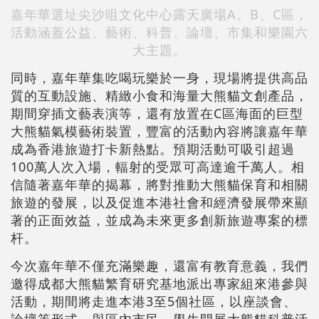
嘉年華選址尖沙咀文化中心露天廣場A、B、C區，
活動涵蓋公益、藝術、科普、論壇、市集和樂園六
大主題。
同時，嘉年華集吃喝玩樂於一身，現場將提供高品
質的互動設施、精緻小食和海量大熊貓文創產品，
期間穿插文藝表演等，還有放置在C區海面的巨型
大熊貓氣模藝術裝置，豐富的活動內容將讓嘉年華
成為香港旅遊打卡新熱點。預期活動可吸引超過
100萬人次入場，輻射的受眾可高達逾千萬人。相
信隨著嘉年華的揭幕，將對推動大熊貓保育和相關
旅遊的發展，以及促進本港社會和經濟發展帶來顯
著的正面效益，並成為未來更多創新旅遊專案的標
杆。
今次嘉年華不僅充滿樂趣，還富有教育意義，我們
邀得成都大熊貓繁育研究基地派出專家組來港參與
活動，期間將走進本港3至5個社區，以座談會、