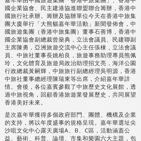
國企業協會、民主建港協進聯盟聯合籌辦，香港中
國旅行社承辦。籌辦及協辦單位今天在香港中旅集
團大廈舉行「大熊貓嘉年華活動」新聞發佈會，中
國旅遊集團（香港中旅集團）董事石善博，香港中
國企業協會副總裁曾燊典，立法會議員、民建聯副
主席陳勇，亞洲旅遊交流中心主任張棟，立法會議
員、中旅社董事長姚柏良，旅遊事務助理專員熊佩
玲，文化體育及旅遊局政治助理招文亮，海洋公園
行政總裁黃嗣輝，中旅旅行副總經理吳明源，香港
中旅社董事總經理陳瑞東等出席，介紹嘉年華詳
情。會後，各位嘉賓參觀了中旅歷史文化展館，透
過中旅視角，回顧香港旅遊業發展歷史，共同展望
香港美好未來。
是次嘉年華獲得多個政府部門、團體、機構及企業
的支持，將以年度盛事的規格呈現。嘉年華選址尖
沙咀文化中心露天廣場A、B、C區，活動涵蓋公
益、藝術、科普、論壇、市集和樂園六大主題，包