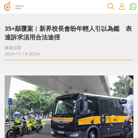
35+顛覆案︱新界校長會盼年輕人引以為鑑 表
達訴求須用合法途徑
維港掠影
2024-11-19 20:54