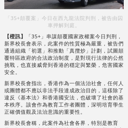
「35+顛覆案」今日在西九龍法院判刑，被告由囚
車押解到庭。
【橙訊】
「35+」串謀顛覆國家政權案今日判刑，
新界校長會表示，此案件的性質極為嚴重，被告們
通過組織「初選」和推動「真攬炒」計劃，試圖顛
覆特區政府的合法政治制度，是對現行法律的公然
挑戰，也直接威脅到香港的穩定與繁榮，危害國家
安全。
新界校長會指出，香港作為一個法治社會，任何人
或團體都不應以非法手段達成政治目的，這樣除了
違反《基本法》和香港國安法，也破壞了社會的基
本秩序。該會作為教育工作者團體，深明培育學生
正確價值觀及法治意識的重要性。
新界校長會稱，此案件為社會各界，特別是教育