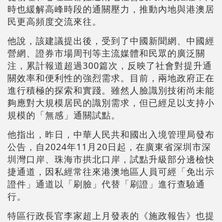
時也緩解高峰時段的通關壓力，推動內地與港澳居
民更高頻度交流來往。
他說，該建議提出後，受到了中國新聞網、中國經
營網、證券市場周刊等主流媒體和民眾的廣泛關
注，累計報道超過300篇次，反映了社會對提升通
關效率和便利性的強烈需求。目前，兩地政府正在
進行積極的探索和實踐。雖然人臉識別技術尚未能
夠應對大規模居民的識別需求，但已經足以支持小
規模的「無感」通關試點。
他指出，昨日，中華人民共和國出入境管理局發布
公告，自2024年11月20日起，在廣東省深圳市深
圳灣口岸、珠海市拱北口岸，試點升級部分邊檢快
捷通道，因私經常往來港澳地區人員可經「免出示
證件」通道以「刷臉」代替「刷證」進行查驗通
行。
特區行政長官李家超上月發表的《施政報告》也提