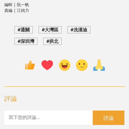
編輯 | 阮一帆
責編 | 江純力
#通關
#大灣區
#冼漢迪
#深圳灣
#拱北
評論
評論