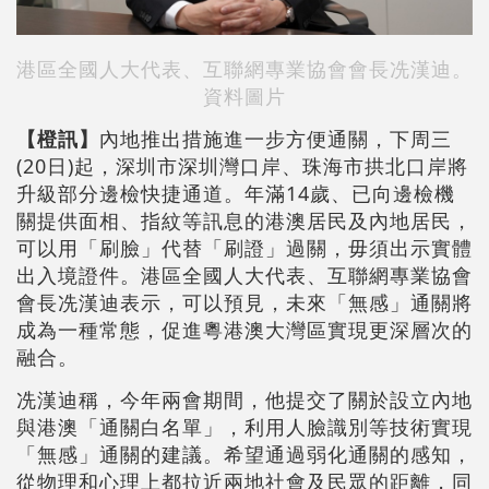
港區全國人大代表、互聯網專業協會會長冼漢迪。
資料圖片
【橙訊】
內地推出措施進一步方便通關，下周三
(20日)起，深圳市深圳灣口岸、珠海市拱北口岸將
升級部分邊檢快捷通道。年滿14歲、已向邊檢機
關提供面相、指紋等訊息的港澳居民及內地居民，
可以用「刷臉」代替「刷證」過關，毋須出示實體
出入境證件。港區全國人大代表、互聯網專業協會
會長冼漢迪表示，可以預見，未來「無感」通關將
成為一種常態，促進粵港澳大灣區實現更深層次的
融合。
冼漢迪稱，今年兩會期間，他提交了關於設立內地
與港澳「通關白名單」，利用人臉識別等技術實現
「無感」通關的建議。希望通過弱化通關的感知，
從物理和心理上都拉近兩地社會及民眾的距離，同