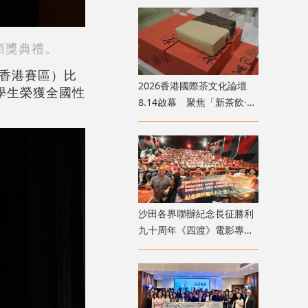
頒獎典禮。
香港賽區）比
2026香港國際茶文化論壇
名學生榮獲全國性
8.14啟幕 聚焦「新茶飲·新
茶食·新格局」黃金賽道
沙田各界聯辦紀念長征勝利
九十周年《四渡》電影專
場 逾1100人觀影傳遞長征
精神