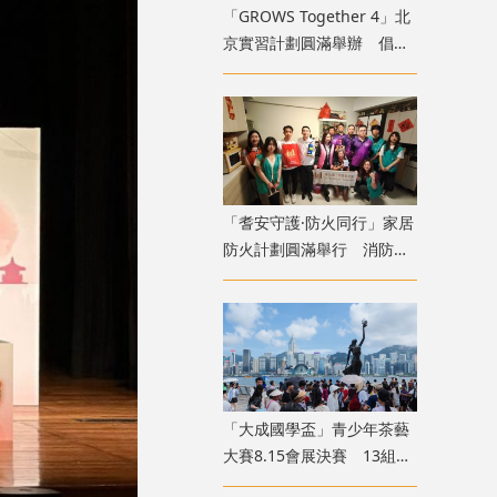
「GROWS Together 4」北
京實習計劃圓滿舉辦 倡香
港青年融入國家廣闊舞台
「耆安守護·防火同行」家居
防火計劃圓滿舉行 消防處
義工隊為長者裝「防火三
寶」
「大成國學盃」青少年茶藝
大賽8.15會展決賽 13組兩
岸四地選手香江以茗會友