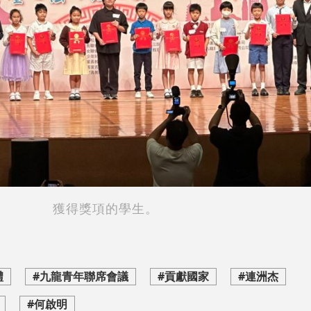
獲得獎項的學生。
禮
#九龍青年聯席會議
#貢獻國家
#連洲杰
#何啟明