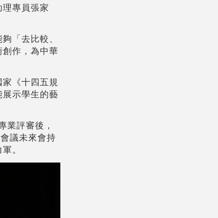
助理專員張家
能夠「去比較、
術創作，為中華
國家《十四五規
能展示學生的藝
過專業評審後，
席會議未來會持
力軍。