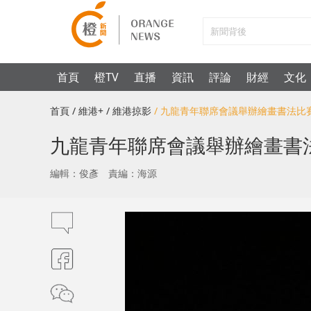
首頁
橙TV
直播
資訊
評論
財經
文化
首頁
/ 維港+
/ 維港掠影
/ 九龍青年聯席會議舉辦繪畫書法比
九龍青年聯席會議舉辦繪畫書
編輯：俊彥
責編：海源