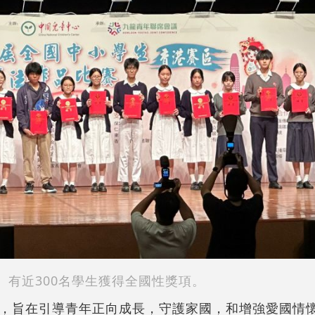
有近300名學生獲得全國性獎項。
，旨在引導青年正向成長，守護家國，和增強愛國情