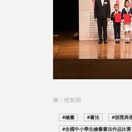
圖：橙新聞
#繪畫
#書法
#頒獎典
#全國中小學生繪畫書法作品比賽