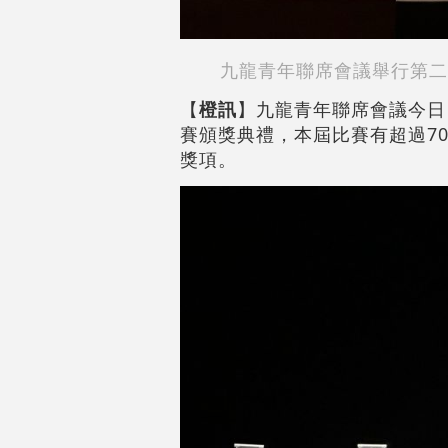
九龍青年聯席會議舉行第二
【
橙訊
】九龍青年聯席會議今日
賽頒獎典禮，本屆比賽有超過70
獎項。