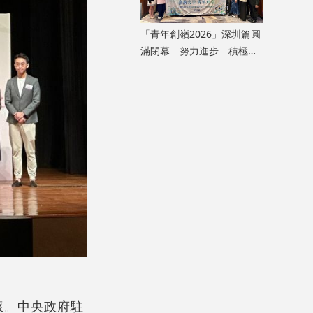
「青年創嶺2026」深圳篇圓
滿閉幕 努力進步 積極融
入國家發展大局
懷。中央政府駐