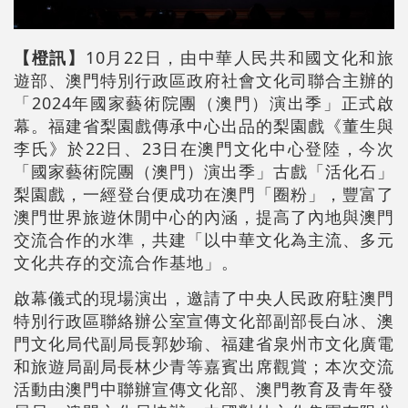
【橙訊】
10月22日，由中華人民共和國文化和旅
遊部、澳門特別行政區政府社會文化司聯合主辦的
「2024年國家藝術院團（澳門）演出季」正式啟
幕。福建省梨園戲傳承中心出品的梨園戲《董生與
李氏》於22日、23日在澳門文化中心登陸，今次
「國家藝術院團（澳門）演出季」古戲「活化石」
梨園戲，一經登台便成功在澳門「圈粉」，豐富了
澳門世界旅遊休閒中心的內涵，提高了內地與澳門
交流合作的水準，共建「以中華文化為主流、多元
文化共存的交流合作基地」。
啟幕儀式的現場演出，邀請了中央人民政府駐澳門
特別行政區聯絡辦公室宣傳文化部副部長白冰、澳
門文化局代副局長郭妙瑜、福建省泉州市文化廣電
和旅遊局副局長林少青等嘉賓出席觀賞；本次交流
活動由澳門中聯辦宣傳文化部、澳門教育及青年發