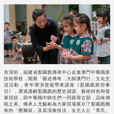
首演前，福建省梨園戲傳承中心走進澳門中葡職業
技術學校，開展「藝述傳奇：大師澳門行」文化交
流活動，青年導演曾龍帶來講座《梨園戲那些事
兒》，通過講解梨園戲的歷史淵源、藝術特色和發
展現狀，與中葡職中師生們一同探尋古韻，品味傳
統之美。傳承人尤毓彬為大家現場展示了梨園戲獨
有的「壓腳鼓」及其演奏技法，女主人公「李氏」