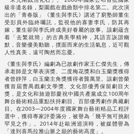
級非遺名錄，梨園戲在戲曲類中排名第二。此次演
出的「青春版」《董生與李氏》講述了窮塾師董生
受彭員外臨終囑託，監視他的寡妻李氏，防其再
嫁，董生卻與李氏終成美好眷屬的故事。該劇蘊含
着「去繁就簡」的古典美學精神，其語言詼諧幽
默，音樂優美動聽，撲面而來的生活氣息，近可觀
人性真美，遠可陶然而忘憂。
《董生與李氏》編劇為已故劇作家王仁傑先生，傳
承老師是文華表演獎、二度梅花獎和白玉蘭獎獲得
者曾靜萍，白玉蘭主角獎獲得者龔萬里。該劇曾榮
獲首屆曹禺戲劇文學獎、文化部優秀保留劇目大
獎，是文化和旅遊部慶祝中國共產黨成立100周年
舞台藝術精品重點扶持劇目、百部優秀劇作典藏劇
目。在2003—2004年度國家舞台藝術精品工程評
選中，獲得專家評委滿分，被譽為「幾乎無可挑剔
罕見之作」。2014年赴歐洲巡演時，被媒體譽為
「達到喜馬拉雅山脈之巔的藝術高度」。