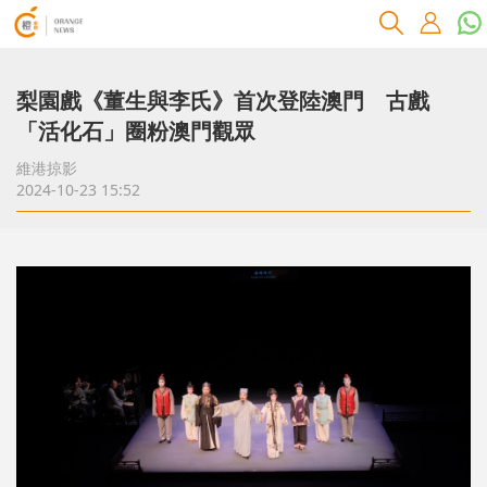
梨園戲《董生與李氏》首次登陸澳門 古戲
「活化石」圈粉澳門觀眾
維港掠影
2024-10-23 15:52