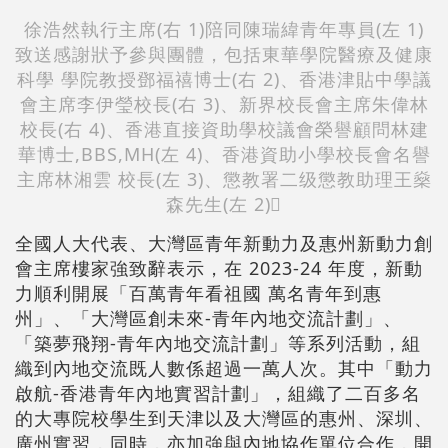
徐浩然執行主席(右 1)陪同陳瑞緯青年專員(左 1)
致送感謝狀予參與團體，包括東華學院醫療及健康
科學 學院教授鄧福禧博士(右 2)、香港津貼中學議
會主席李伊瑩校長(右 3)、新界校長會主席朱偉林
校長(右 4)、香港直接資助學校議會榮譽顧問林建
華博士,BBS,MH(左 4)、香港資助小學校長會名譽
主席林湘雲 校長(左 3)、懲教署二级懲教助理王燊
森先生(左 2)〪
全國人大代表、大灣區青年新動力及惠州新動力創
會主席樓家強致辭表示，在 2023-24 年度，新動
力順利開展「百萬青年看祖國 萬名青年到惠
州」、「大灣區創未來-青年內地交流計劃」、
「築夢飛翔-青年內地交流計劃」等系列活動，組
織到內地交流既人數係超過一萬人次。其中「動力
啟航-香港青年內地實習計劃」，組織了二百多名
的大專院校學生到天津以及大灣區的惠州、深圳、
廣州實習，同時，亦加強與內地協作單位合作，開