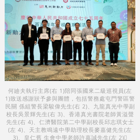
何廸夫執行主席(右 1)陪同張國來二級巡視員(左
1)致送感謝狀予參與團體，包括警務處屯門警區警
民關 係組警長梁駿偉先生(右 2)、九龍真光中學副
校長吳景輝先生(右 3)、香港真光書院老師黃溢聲
先生(右 4)、仁濟醫院第二中學副校長邱志琪女士
(左 4)、天主教鳴遠中學助理校長麥嘉健先生(左
3)、皇仁舊 生會中學老師許嘉誠先生(左 2)〪