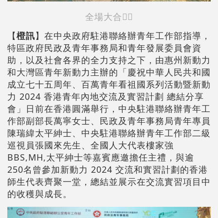
全場大合照〪
【
橙訊
】在中央政府駐港聯絡辦青年工作部指導，
特區政府民政及青年事務局和青年發展委員會資
助，以及社會各界的全力支持之下，由惠州新動力
和大灣區青年新動力主辦的「慶祝中華人民共和國
成立七十五周年、百萬青年看祖國系列活動暨新動
力 2024 香港青年內地交流及實習計劃 總結分享
會」日前在香港圓滿舉行，中央駐港聯絡辦青年工
作部副部長萬寧女士、民政及青年事務局青年專員
陳瑞緯太平紳士、中央駐港聯絡辦青年工作部二級
巡視員張國來先生、全國人大代表樓家強
BBS,MH,太平紳士等嘉賓應邀擔任主禮，與逾
250名曾參加新動力 2024 交流和實習計劃的香港
師生代表齊聚一堂，總結並展示在交流實習項目中
的收穫與成長。