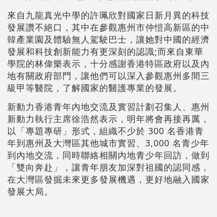
來自九龍真光中學的許珮欣對國家日新月異的科技
發展讚不絕口，其中在參觀惠州市仲愷高新區的中
韓產業園及體驗無人駕駛巴士，讓她對中國的經濟
發展和科技創新能力有更深刻的認識;而來自東華
學院的林偉樂表示，十分感謝香港特區政府以及內
地有關政府部門，讓他們可以深入參觀惠州多間三
級甲等醫院，了解國家的醫護專業的發展。
新動力香港青年內地交流及實習計劃召集人、惠州
新動力執行主席徐浩然表示，明年將會再接再厲，
以「專題專研」形式，組織不少於 300 名香港青
年到惠州及大灣區其他城市實習、3,000 名青少年
到內地交流，同時聯絡相關內地青少年回訪，做到
「雙向奔赴」，讓青年朋友加深對祖國的認同感，
在大灣區發掘未來更多發展機遇，更好地融入國家
發展大局。