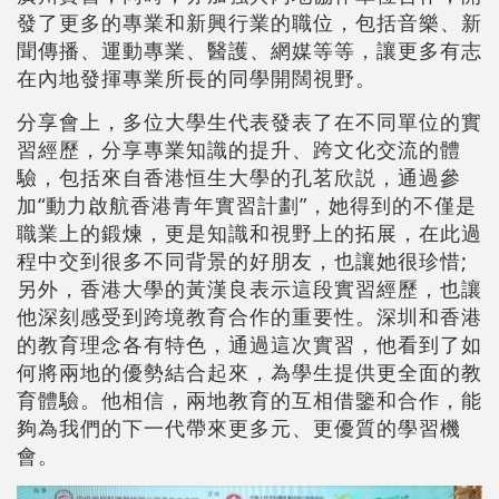
發了更多的專業和新興行業的職位，包括音樂、新
聞傳播、運動專業、醫護、網媒等等，讓更多有志
在內地發揮專業所長的同學開闊視野。
分享會上，多位大學生代表發表了在不同單位的實
習經歷，分享專業知識的提升、跨文化交流的體
驗，包括來自香港恒生大學的孔茗欣説，通過參
加“動力啟航香港青年實習計劃”，她得到的不僅是
職業上的鍛煉，更是知識和視野上的拓展，在此過
程中交到很多不同背景的好朋友，也讓她很珍惜;
另外，香港大學的黃漢良表示這段實習經歷，也讓
他深刻感受到跨境教育合作的重要性。深圳和香港
的教育理念各有特色，通過這次實習，他看到了如
何將兩地的優勢結合起來，為學生提供更全面的教
育體驗。他相信，兩地教育的互相借鑒和合作，能
夠為我們的下一代帶來更多元、更優質的學習機
會。