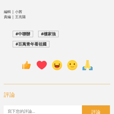
編輯 | 小茜
責編 | 王兆陽
#中聯辦
#樓家強
#百萬青年看祖國
評論
評論