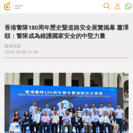
香港警隊180周年歷史暨道路安全展覽揭幕 蕭澤
頤：警隊成為維護國家安全的中堅力量
維港掠影
2024-10-06 21:42