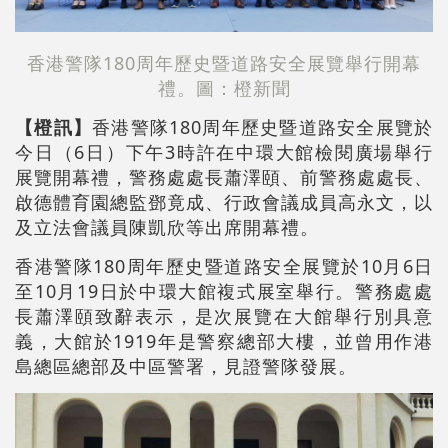
香港警隊180周年歷史暨道路安全展覽舉行開幕
禮。圖：橙新聞
【橙訊】
香港警隊180周年歷史暨道路安全展覽於
今日（6日）下午3時許在中環大館檢閱廣場舉行
展覽開幕禮，警務處處長蕭澤頤、前警務處處長、
啟德體育園總監鄧竟成、行政會議成員高永文，以
及立法會議員陳凱欣等出席開幕禮。
香港警隊180周年歷史暨道路安全展覽於10月6日
至10月19日於中環大館複式展室舉行。警務處處
長蕭澤頤致辭表示，是次展覽在大館舉行別具意
義，大館於1919年是警察總部大樓，並曾用作港
島總區總部及中區警署，見證警隊發展。