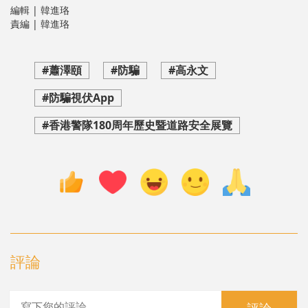
編輯 | 韓進珞
責編 | 韓進珞
#蕭澤頤
#防騙
#高永文
#防騙視伏App
#香港警隊180周年歷史暨道路安全展覽
評論
評論