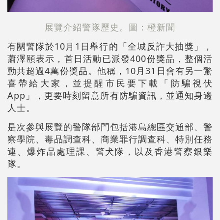
展覽介紹警隊歷史。圖：橙新聞
有關警隊於10月1日舉行的「全城反詐大抽獎」，
蕭澤頤表示，首日活動已派發400份獎品，整個活
動共超過4萬份獎品。他稱，10月31日會有另一驚
喜帶給大家，並提醒市民要下載「防騙視伏
App」，更要時刻留意所有防騙資訊，並通知身邊
人士。
是次參與展覽的警隊部門包括港島總區交通部、警
察學院、毒品調查科、商業罪行調查科、特別任務
連、爆炸品處理課、警犬隊，以及香港警察銀樂
隊。