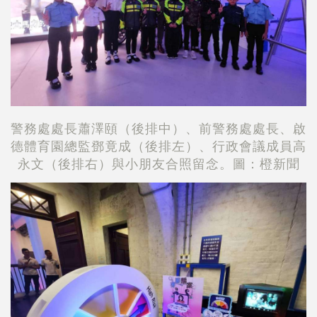
警務處處長蕭澤頤（後排中）、前警務處處長、啟
德體育園總監鄧竟成（後排左）、行政會議成員高
永文（後排右）與小朋友合照留念。圖：橙新聞