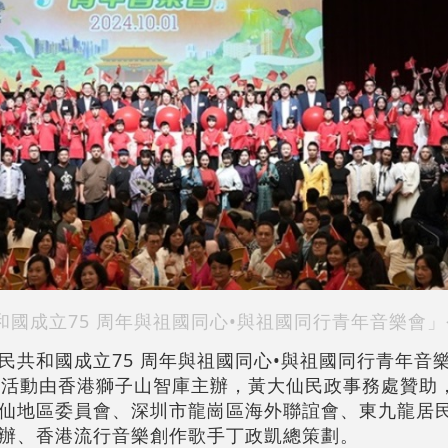
國成立75 周年與祖國同心•與祖國同行青年音樂會
民共和國成立75 周年與祖國同心•與祖國同行青年音樂
該活動由香港獅子山智庫主辦，黃大仙民政事務處贊助
仙地區委員會、深圳市龍崗區海外聯誼會、東九龍居
辦、香港流行音樂創作歌手丁政凱總策劃。