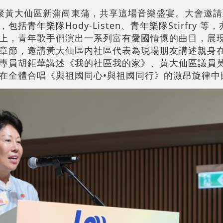
民齊聚黃大仙區新蒲崗東蒲，共享這場音樂盛宴。大會邀
青年樂隊Hody-Listen、青年樂隊Stirfry 等
上，青年歌手們演出一系列富有愛國情懷的曲目，展
章節，邀請黃大仙區内社區代表為現場朋友講述親身
專員胡鉅華講述《我的社區我的家》、黃大仙區議員
在全體合唱《與祖國同心•與祖國同行》的激昂旋律中