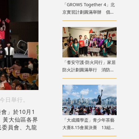
「GROWS Together 4」北
京實習計劃圓滿舉辦 倡香
港青年融入國家廣闊舞台
「耆安守護·防火同行」家居
防火計劃圓滿舉行 消防處
義工隊為長者裝「防火三
寶」
」今日舉行。
會」於10月1
，黃大仙區各界
「大成國學盃」青少年茶藝
民委員會、九龍
大賽8.15會展決賽 13組兩
岸四地選手香江以茗會友