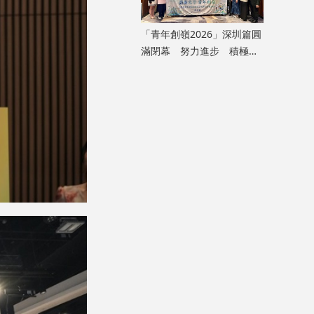
「青年創嶺2026」深圳篇圓
滿閉幕 努力進步 積極融
入國家發展大局