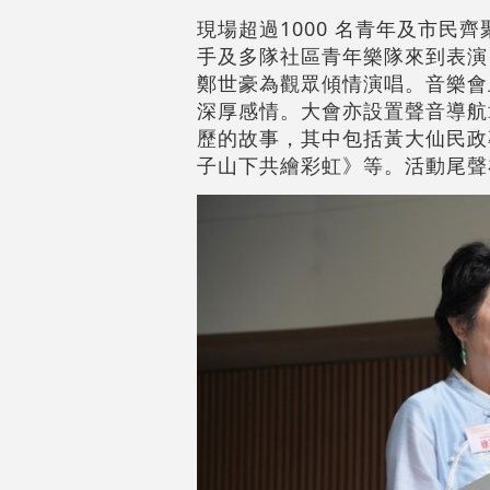
現場超過1000 名青年及市
手及多隊社區青年樂隊來到表演，包括
鄭世豪為觀眾傾情演唱。音樂會
深厚感情。大會亦設置聲音導航
歷的故事，其中包括黃大仙民政
子山下共繪彩虹》等。活動尾聲