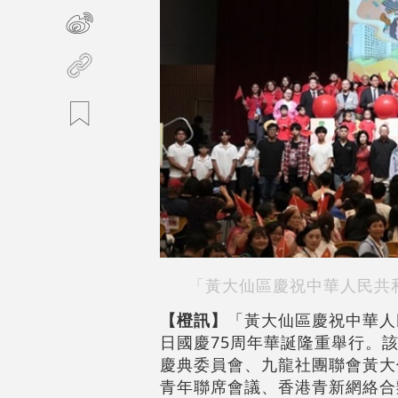
「黃大仙區慶祝中華人民共和
【橙訊】
「黃大仙區慶祝中華人
日國慶75周年華誕隆重舉行。
慶典委員會、九龍社團聯會黃大
青年聯席會議、香港青新網絡合