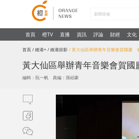
首頁
橙TV
直播
資訊
評論
財經
文化
首頁
/ 維港+
/ 維港掠影
/ 黃大仙區舉辦青年音樂會賀國慶 
黃大仙區舉辦青年音樂會賀國慶
編輯：阮一帆
責編：孫紹豪