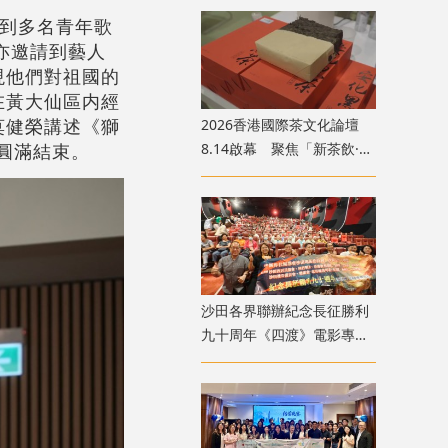
請到多名青年歌
，亦邀請到藝人
現他們對祖國的
在黃大仙區内經
莫健榮講述《獅
2026香港國際茶文化論壇
8.14啟幕 聚焦「新茶飲·新
圓滿結束。
茶食·新格局」黃金賽道
沙田各界聯辦紀念長征勝利
九十周年《四渡》電影專
場 逾1100人觀影傳遞長征
精神