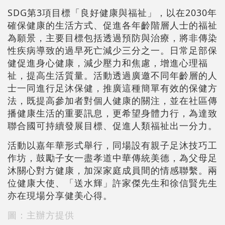
SDG第3項目標「良好健康與福祉」，以在2030年
確保健康的生活方式、促進各年齡階層人士的福祉
為願景，主要目標包括透過預防與治療，將非傳染
性疾病導致的過早死亡減少三分之一。日常足部保
健促進身心健康，減少壓力和焦慮，增進心理福
祉，提高生活質量。活動透過廣邀不同年齡層的人
士一同進行足沐保健，推廣這種簡單有效的保健方
法，既提高參加者對個人健康的關注，並在社區傳
播健康生活的重要訊息，更希望身體力行，為達致
聯合國可持續發展目標、促進人類福祉出一分力。
活動以嘉年華形式舉行，同場設有親子足沐技巧工
作坊，鼓勵子女一盡孝道中華傳統美德，為父母足
沐關心對方健康，加深家庭成員間的情感聯繫。兩
位健康大使、「送水輝」許家傑先生和徐信賢先生
亦在現場分享健美心得。
圖：主辦方提供