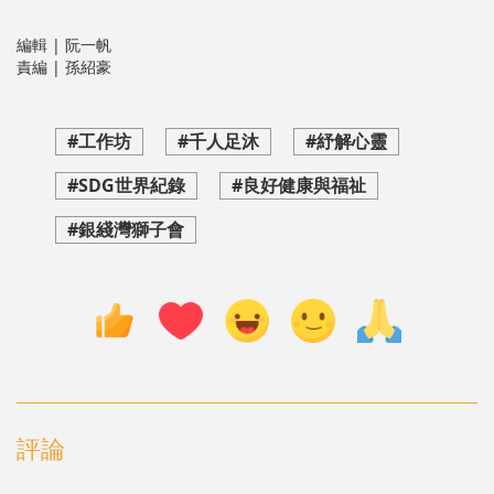
編輯 | 阮一帆
責編 | 孫紹豪
#工作坊
#千人足沐
#紓解心靈
#SDG世界紀錄
#良好健康與福祉
#銀綫灣獅子會
評論