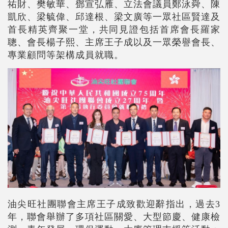
祐財、樊敏華、鄧宣弘雁、立法會議員鄭泳舜、陳
凱欣、梁毓偉、邱達根、梁文廣等一眾社區賢達及
首長精英齊聚一堂，共同見證包括首席會長羅家
聰、會長楊子熙、主席王子成以及一眾榮譽會長、
專業顧問等架構成員就職。
油尖旺社團聯會主席王子成致歡迎辭指出，過去3
年，聯會舉辦了多項社區關愛、大型節慶、健康檢