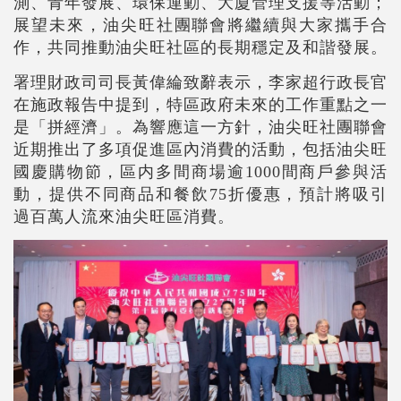
測、青年發展、環保運動、大廈管理支援等活動；
展望未來，油尖旺社團聯會將繼續與大家攜手合
作，共同推動油尖旺社區的長期穩定及和諧發展。
署理財政司司長黃偉綸致辭表示，李家超行政長官
在施政報告中提到，特區政府未來的工作重點之一
是「拼經濟」。為響應這一方針，油尖旺社團聯會
近期推出了多項促進區內消費的活動，包括油尖旺
國慶購物節，區内多間商場逾1000間商戶參與活
動，提供不同商品和餐飲75折優惠，預計將吸引
過百萬人流來油尖旺區消費。