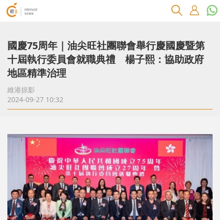
國慶75周年｜油尖旺社團聯會舉行慶國慶暨第
十屆執行委員會就職典禮 楊子熙：協助政府
地區精準治理
維港掠影
2024-09-27 10:32