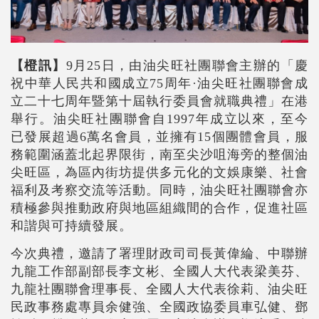
【橙訊】
9月25日，由油尖旺社團聯會主辦的
「慶
祝中華人民共和國成立75周年·油尖旺社團聯會成
立二十七周年暨第十屆執行委員會就職典禮」在港
舉行。油尖旺社團聯會自1997年成立以來，至今
已發展超過6萬名會員，並擁有15個團體會員，服
務範圍涵蓋北起界限街，南至尖沙咀海旁的整個油
尖旺區，為區內街坊提供多元化的文娛康樂、社會
福利及考察交流等活動。同時，油尖旺社團聯會亦
積極參與推動政府與地區組織間的合作，促進社區
和諧與可持續發展。
今次典禮，邀請了
署理財政司司長黃偉綸、中聯辦
九龍工作部副部長
李文彬、全國人大代表梁美芬、
九龍社團聯會理事長、全國人大代表徐莉、油尖旺
民政事務處專員余健強、全國政協委員車弘健、鄧