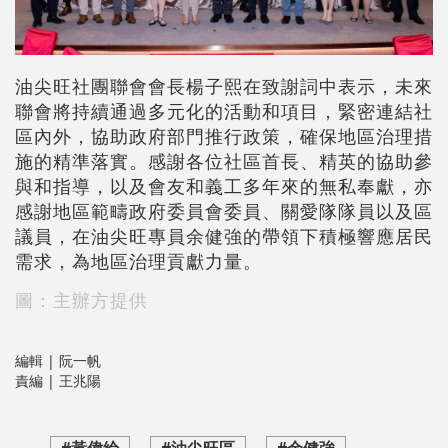
油尖旺社團聯會會長楊子熙在致謝詞中表示，未來
聯會將持續通過多元化的活動和項目，緊密連結社
區內外，協助政府部門推行政策，確保地區治理措
施的精準落實。感謝各位社區首長、精英的協助參
與和指導，以及會友和義工多年來的無私奉獻，亦
感謝地區範疇政府委員會委員、關愛隊隊員以及區
議員，在油尖旺專員余健強的帶領下積極響應居民
需求，為地區治理貢獻力量。
圖：主辦方提供
編輯 | 阮一帆
責編 | 王兆陽
#黃偉綸
#油尖旺區
#余健強