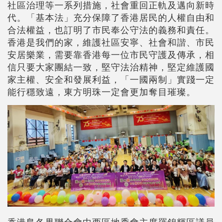
社區治理等一系列措施，社會重回正軌及邁向新時
代。「基本法」充分保障了香港居民的人權自由和
合法權益，也訂明了市民奉公守法的義務和責任。
香港是我們的家，維護社區安寧、社會和諧、市民
安居樂業，需要靠香港每一位市民守護及傳承，相
信只要大家團結一致，堅守法治精神，堅定維護國
家主權、安全和發展利益，「一國兩制」實踐一定
能行穩致遠，東方明珠一定會更加奪目璀璨。
香港島各界聯合會中西區地委會主席羅錦輝區議員