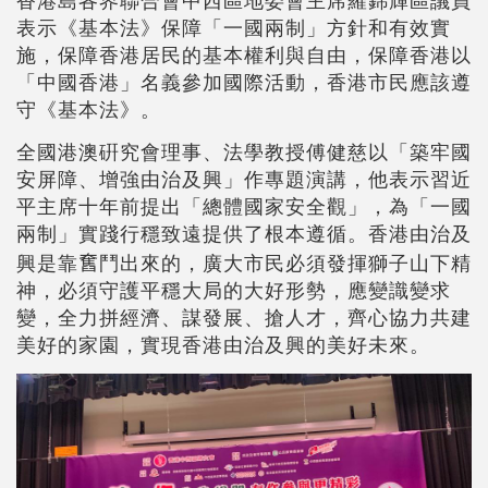
表示《基本法》保障「一國兩制」方針和有效實
施，保障香港居民的基本權利與自由，保障香港以
「中國香港」名義參加國際活動，香港市民應該遵
守《基本法》。
全國港澳硏究會理事、法學教授傅健慈以「築牢國
安屏障、增強由治及興」作專題演講，他表示習近
平主席十年前提出「總體國家安全觀」，為「一國
兩制」實踐行穩致遠提供了根本遵循。香港由治及
興是靠𡚒鬥出來的，廣大市民必須發揮獅子山下精
神，必須守護平穩大局的大好形勢，應變識變求
變，全力拼經濟、謀發展、搶人才，齊心協力共建
美好的家園，實現香港由治及興的美好未來。