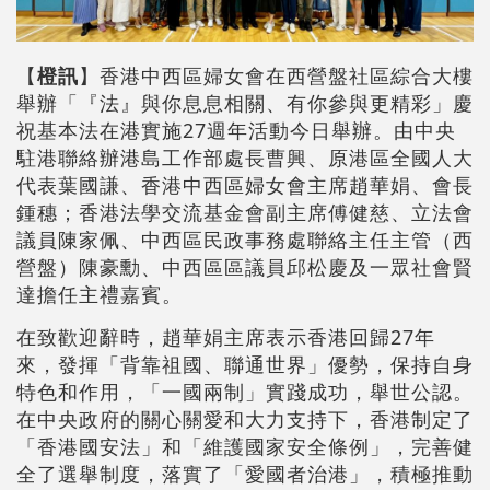
【
橙訊
】香港中西區婦女會在西營盤社區綜合大樓
舉辦「『法』與你息息相關、有你參與更精彩」慶
祝基本法在港實施27週年活動今日舉辦。由中央
駐港聯絡辦港島工作部處長曹興、原港區全國人大
代表葉國謙、香港中西區婦女會主席趙華娟、會長
鍾穗；香港法學交流基金會副主席傅健慈、立法會
議員陳家佩、中西區民政事務處聯絡主任主管（西
營盤）陳豪勳、中西區區議員邱松慶及一眾社會賢
達擔任主禮嘉賓。
在致歡迎辭時，趙華娟主席表示香港回歸27年
來，發揮「背靠祖國、聯通世界」優勢，保持自身
特色和作用，「一國兩制」實踐成功，舉世公認。
在中央政府的關心關愛和大力支持下，香港制定了
「香港國安法」和「維護國家安全條例」，完善健
全了選舉制度，落實了「愛國者治港」，積極推動