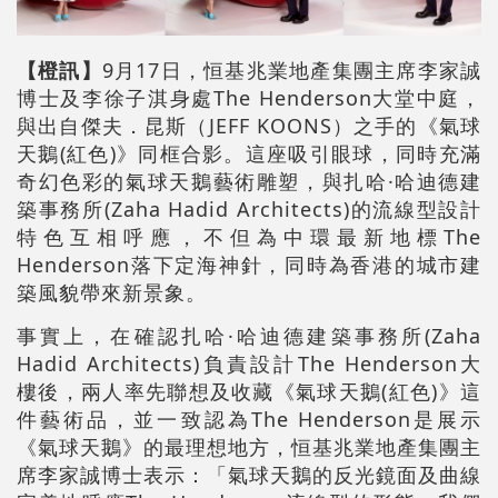
【橙訊】
9月17日，恒基兆業地產集團主席李家誠
博士及李徐子淇身處The Henderson大堂中庭，
與出自傑夫．昆斯（JEFF KOONS）之手的《氣球
天鵝(紅色)》同框合影。這座吸引眼球，同時充滿
奇幻色彩的氣球天鵝藝術雕塑，與扎哈·哈迪德建
築事務所(Zaha Hadid Architects)的流線型設計
特色互相呼應，不但為中環最新地標The
Henderson落下定海神針，同時為香港的城市建
築風貌帶來新景象。
事實上，在確認扎哈·哈迪德建築事務所(Zaha
Hadid Architects)負責設計The Henderson大
樓後，兩人率先聯想及收藏《氣球天鵝(紅色)》這
件藝術品，並一致認為The Henderson是展示
《氣球天鵝》的最理想地方，恒基兆業地產集團主
席李家誠博士表示：「氣球天鵝的反光鏡面及曲線