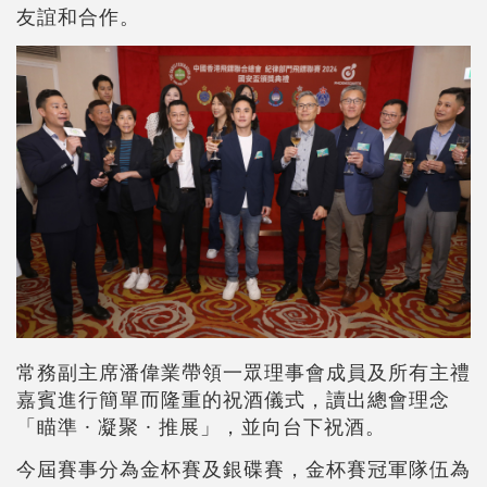
友誼和合作。
常務副主席潘偉業帶領一眾理事會成員及所有主禮
嘉賓進行簡單而隆重的祝酒儀式，讀出總會理念
「瞄準 · 凝聚 · 推展」，並向台下祝酒。
今屆賽事分為金杯賽及銀碟賽，金杯賽冠軍隊伍為