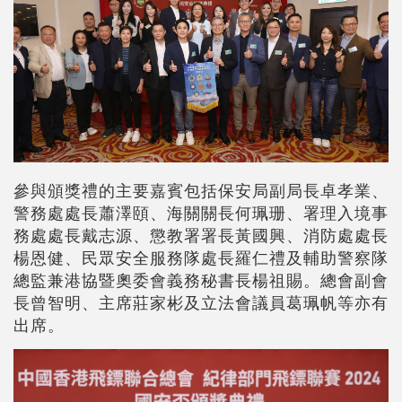
參與頒獎禮的主要嘉賓包括保安局副局長卓孝業、
警務處處長蕭澤頤、海關關長何珮珊、署理入境事
務處處長戴志源、懲教署署長黃國興、消防處處長
楊恩健、民眾安全服務隊處長羅仁禮及輔助警察隊
總監兼港協暨奧委會義務秘書長楊祖賜。總會副會
長曾智明、主席莊家彬及立法會議員葛珮帆等亦有
出席。