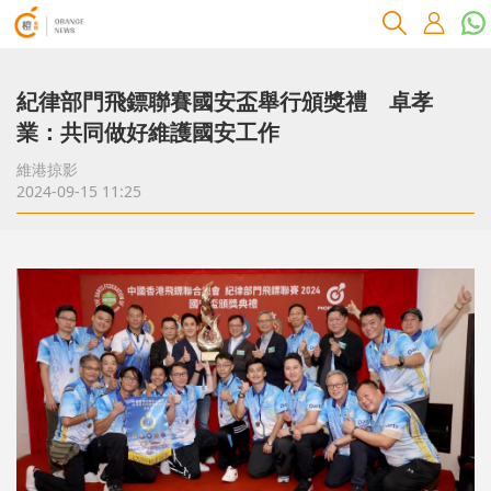
紀律部門飛鏢聯賽國安盃舉行頒獎禮 卓孝
業：共同做好維護國安工作
維港掠影
2024-09-15 11:25