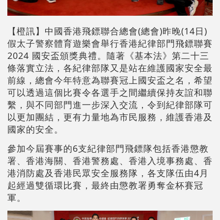
【橙訊】中國香港飛鏢聯合總會(總會)昨晚(14日)
假太子警察體育遊樂會舉行香港紀律部門飛鏢聯賽
2024 國安盃頒獎典禮。隨著《基本法》第二十三
條落實立法，各紀律部隊又是站在維護國家安全最
前線，總會今年特意為聯賽冠上國安盃之名，希望
可以透過這個比賽令各選手之間繼續保持友誼和聯
繫，與不同部門進一步深入交流，令到紀律部隊可
以更加團結，更有力量地為市民服務，維護香港及
國家的安全。
參加今屆賽事的6支紀律部門飛鏢隊包括香港懲教
署、香港海關、香港警務處、香港入境事務處、香
港消防處及香港民眾安全服務隊，各支隊伍由4月
起經過雙循環比賽，最終由懲教署勇奪金杯賽冠
軍。