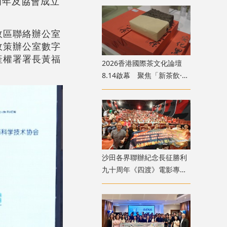
周年及協會成立
政區聯絡辦公室
政策辦公室數字
產權署署長黃福
2026香港國際茶文化論壇
8.14啟幕 聚焦「新茶飲·新
茶食·新格局」黃金賽道
沙田各界聯辦紀念長征勝利
九十周年《四渡》電影專
場 逾1100人觀影傳遞長征
精神