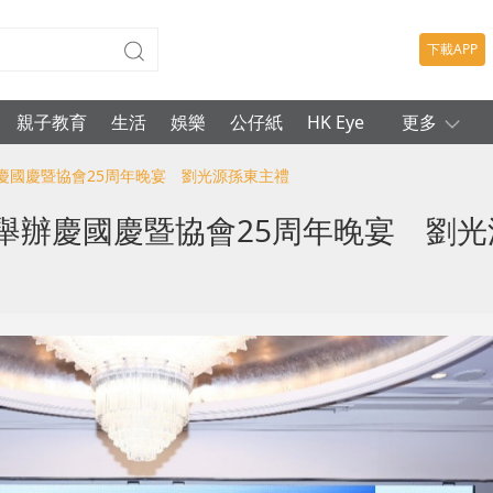
下載APP
親子教育
生活
娛樂
公仔紙
HK Eye
更多
辦慶國慶暨協會25周年晚宴 劉光源孫東主禮
舉辦慶國慶暨協會25周年晚宴 劉