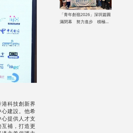
「青年創嶺2026」深圳篇圓
滿閉幕 努力進步 積極融
入國家發展大局
香港科技創新界
中心建設。他希
中心提供人才支
勢互補，打造更