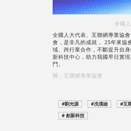
全國人
全國人大代表、互聯網專業協會
會，是非凡的成就， 25年來
域、跨行業合作，不斷提升自身
新科技中心，助力我國早日實現
鬥。
圖：互聯網專業協會
#劉光源
#冼漢廸
#互
# 創新科技