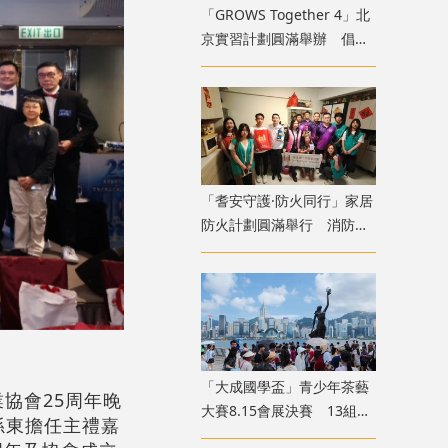
「GROWS Together 4」北
京實習計劃圓滿舉辦 倡香
港青年融入國家廣闊舞台
「耆安守護·防火同行」家居
防火計劃圓滿舉行 消防處
義工隊為長者裝「防火三
寶」
「大成國學盃」青少年茶藝
業協會25周年晚
大賽8.15會展決賽 13組兩
孫東擔任主禮嘉
岸四地選手香江以茗會友