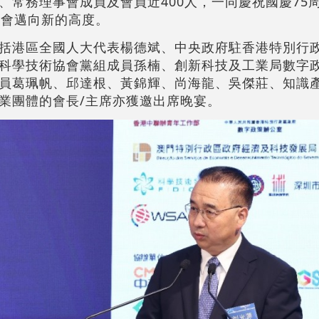
、常務理事會成員及會員近400人，一同慶祝國慶75
協會邁向新的高度。
括港區全國人大代表楊德斌、中央政府駐香港特別行
科學技術協會黨組成員孫楠、創新科技及工業局數字
員葛珮帆、邱達根、黃錦輝、尚海龍、吳傑莊、知識
業團體的會長/主席亦獲邀出席晚宴。