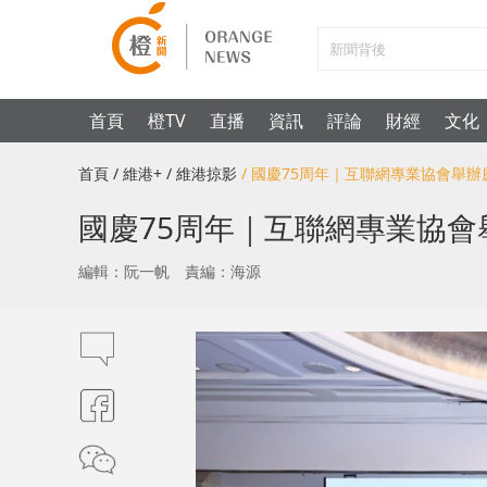
首頁
橙TV
直播
資訊
評論
財經
文化
首頁
/ 維港+
/ 維港掠影
/ 國慶75周年｜互聯網專業協會舉
國慶75周年｜互聯網專業協會
編輯：阮一帆
責編：海源