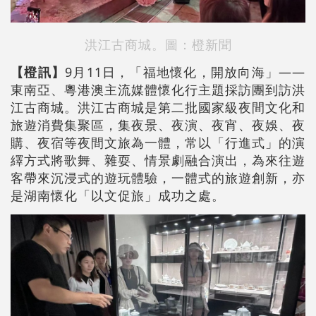
洪江古商城。圖：橙新聞
【橙訊】
9月11日，「福地懷化，開放向海」——
東南亞、粵港澳主流媒體懷化行主題採訪團到訪洪
江古商城。洪江古商城是第二批國家級夜間文化和
旅遊消費集聚區，集夜景、夜演、夜宵、夜娛、夜
購、夜宿等夜間文旅為一體，常以「行進式」的演
繹方式將歌舞、雜耍、情景劇融合演出，為來往遊
客帶來沉浸式的遊玩體驗，一體式的旅遊創新，亦
是湖南懷化「以文促旅」成功之處。