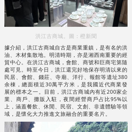
洪江古商城。圖：橙新聞
據介紹，洪江古商城自古是商業重鎮，是有名的洪
油、木材集散地。明清時期，亦是湘西南重要的經
貿中心。在洪江古商城，會館、商號和巨商宅第隨
處可見。時至今日，洪江還完好地保存明清以來的
民居、會館、錢莊、寺廟、洋行、報館等遺址380
余棟，總面積近30萬平方米，是我國近代商業發
展的標本之一。目前，洪江古商城內有近200家企
業、商戶、攤販入駐，夜間經營商戶占比95%以
上，涵蓋餐飲、休閒、民宿、文創、非遺體驗等領
域，是懷化大力推進文旅融合的重要名片。