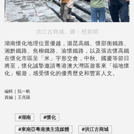
洪江古商城。圖：橙新聞
湖南懷化地理位置優越，滬昆高鐵、懷邵衡鐵路、
湘黔鐵路、焦柳鐵路、渝懷鐵路，以及張吉懷高鐵
在懷化市區呈「米」字形交會，中秋、國慶等節日
將至，懷化誠摯邀請粵港澳大灣區遊客來「福地懷
化」暢遊，感受懷化的優秀歷史和豐富人文。
編輯 | 阮一帆
責編 | 王兆陽
#湖南
#懷化
#東南亞粵港澳主流媒體
#洪江古商城