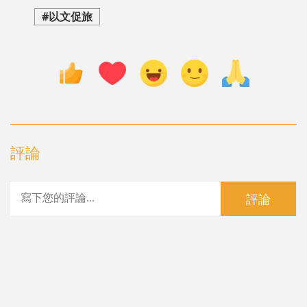
#以文促旅
評論
評論