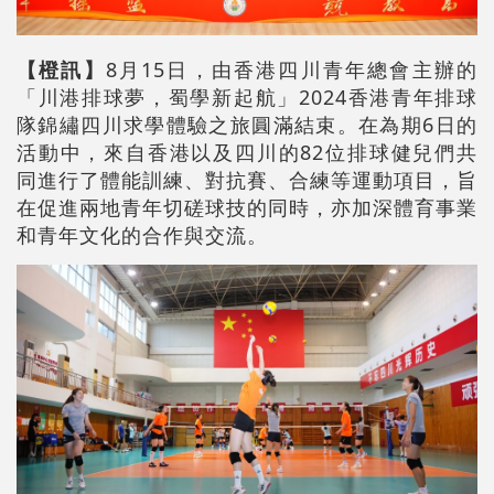
【橙訊】
8月15日，由香港四川青年總會主辦的
「川港排球夢，蜀學新起航」2024香港青年排球
隊錦繡四川求學體驗之旅圓滿結束。在為期6日的
活動中，來自香港以及四川的82位排球健兒們共
同進行了體能訓練、對抗賽、合練等運動項目，旨
在促進兩地青年切磋球技的同時，亦加深體育事業
和青年文化的合作與交流。