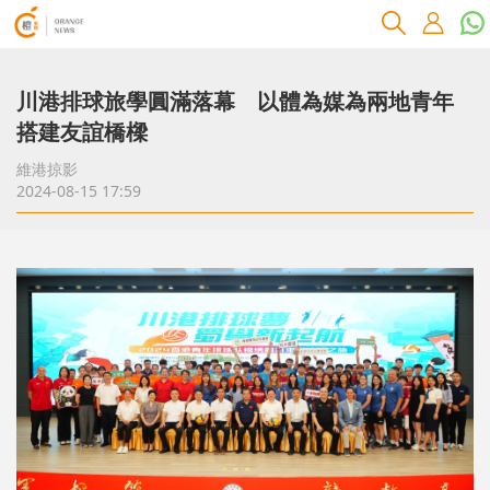
川港排球旅學圓滿落幕 以體為媒為兩地青年
搭建友誼橋樑
維港掠影
2024-08-15 17:59