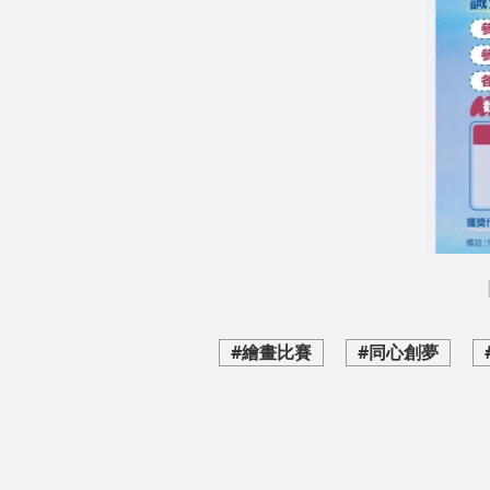
#繪畫比賽
#同心創夢