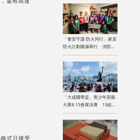
狀，還有高達
「耆安守護·防火同行」家居
防火計劃圓滿舉行 消防處
義工隊為長者裝「防火三
寶」
「大成國學盃」青少年茶藝
大賽8.15會展決賽 13組兩
岸四地選手香江以茗會友
交格式只接受