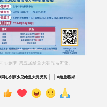
同心創夢 第五屆繪畫大賽報名海報。
#同心創夢少兒繪畫大賽獎賞
#繪畫藝術