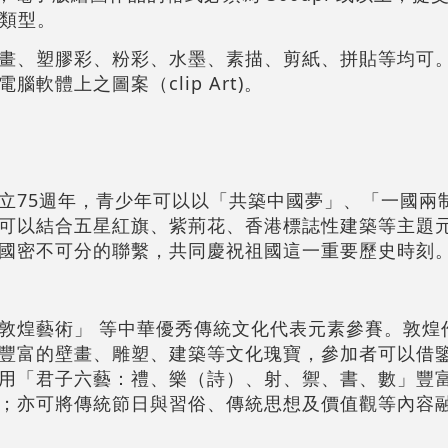
案類型。
畫、塑膠彩、粉彩、水墨、素描、剪紙、拼貼等均可
軟體上之圖案（clip Art)。
立75週年，青少年可以以「共築中國夢」、「一國兩
可以結合五星紅旗、紫荊花、香港標誌性建築等主題
國密不可分的聯繫，共同慶祝祖國這一重要歷史時刻
敦煌藝術」 等中華優秀傳統文化代表元素參賽。敦煌
豐富的壁畫、雕塑、建築等文化瑰寶，參加者可以借
用「君子六藝：禮、樂（詩）、射、禦、書、數」豐
；亦可將傳統節日與習俗、傳統思想及價值觀等內容