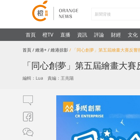
首頁
橙TV
直播
資訊
評論
財經
文化
首頁
/ 維港+
/ 維港掠影
/ 「同心創夢」第五屆繪畫大賽反響熱
「同心創夢」第五屆繪畫大賽反
編輯：Lua
責編：王兆陽