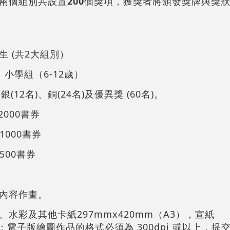
兩個組別共設置
200
個獎項，獲獎者將頒發獎牌與獎
 (共2大組別）
小學組（6-12歲）
(12名)、銅(24名)及優異獎 (60名)。
000書券
000書券
00書券
內容作畫。
水彩及其他卡紙297mmx420mm（A3），宣紙
）；電子版繪圖作品的格式必須為 300dpi 或以上，提