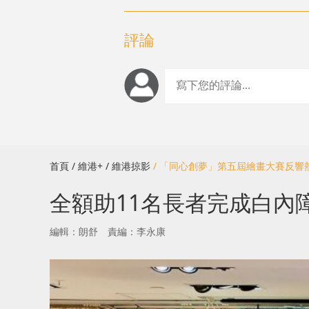
評論
首頁
/ 維港+
/ 維港掠影
/ 「同心創夢」第五屆繪畫大賽反響熱
全額助11名長者完成白內
編輯：朗舒
責編：李永康