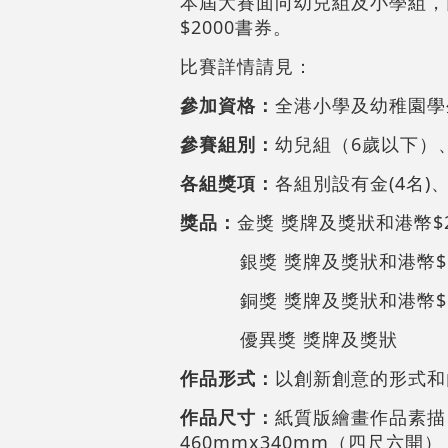
本屆大賽面向幼兒組及小學組，
$2000書券。
比賽詳情請見：
參加資格：
全港小學及幼稚園學生
參賽組別：
幼兒組（6歲以下）、
各組獎項：
各組別設有金(4名)、銀
獎品：
金獎 獎牌及獎狀和港幣$2
銀獎 獎牌及獎狀和港幣$1
銅獎 獎牌及獎狀和港幣$5
優異獎 獎牌及獎狀
作品形式：
以創新創意的形式和
作品尺寸：
紙質版繪畫作品素描、
460mmx340mm（四尺六開