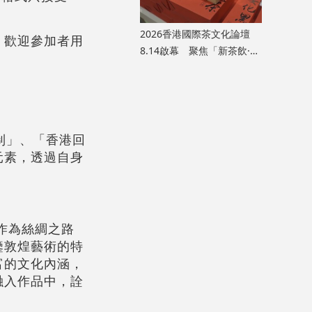
2026香港國際茶文化論壇
。歡迎參加者用
8.14啟幕 聚焦「新茶飲·新
茶食·新格局」黃金賽道
制」、「香港回
元素，透過自身
。
作為絲綢之路
鑒敦煌藝術的特
富的文化內涵，
融入作品中，詮