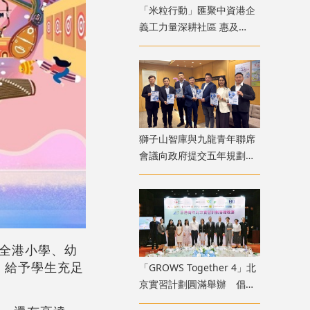
「米粒行動」匯聚中資港企
義工力量深耕社區 惠及
1500 戶深水埗舊樓居民
獅子山智庫與九龍青年聯席
會議向政府提交五年規劃建
議書 六大範疇政策建議聚
焦北都青年地區治理
全港小學、幼
，給予學生充足
「GROWS Together 4」北
京實習計劃圓滿舉辦 倡香
港青年融入國家廣闊舞台