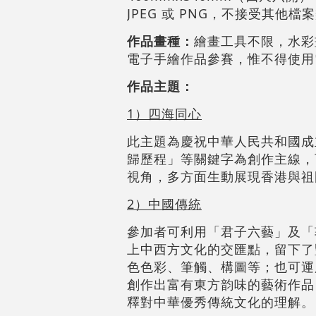
JPEG 或 PNG，不接受其他檔
作品畫種：
繪畫工具不限，水彩
電子手繪作品參賽，惟不得使用電腦
作品主題：
1）四海同心
此主題為慶祝中華人民共和國成
歸歷程」等關鍵字為創作主線，
視角，多方面生動展現香港與祖
2）中國傳統
參加者可利用「君子六藝」及「
上中西方文化的交匯點，留下了
色色彩、筆觸、構圖等；也可運
創作出富有東方韵味的藝術作品
釋對中華優秀傳統文化的理解。