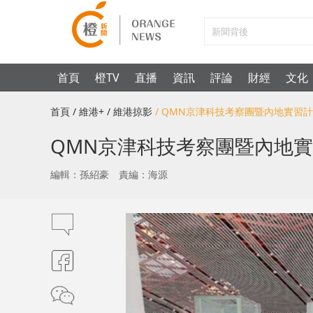
首頁
橙TV
直播
資訊
評論
財經
文化
首頁
/ 維港+
/ 維港掠影
/ QMN京津科技考察團暨內地實習
QMN京津科技考察團暨內地
編輯：孫紹豪
責編：海源