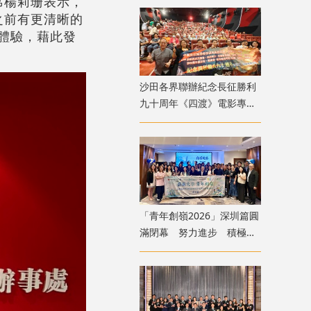
席楊莉珊表示，
之前有更清晰的
體驗，藉此發
沙田各界聯辦紀念長征勝利
九十周年《四渡》電影專
場 逾1100人觀影傳遞長征
精神
「青年創嶺2026」深圳篇圓
滿閉幕 努力進步 積極融
入國家發展大局