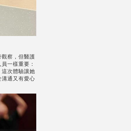
旁觀察，但醫護
人員一樣重要：
，這次體驗讓她
於溝通又有愛心