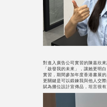
對進入廣告公司實習的陳嘉欣來
「啟發我的未來」，讓她更明白
實習，期間參加年度香港書展的
更關鍵是可以鍛鍊我與他人交際
賦為攤位設計宣傳品，坦言很有