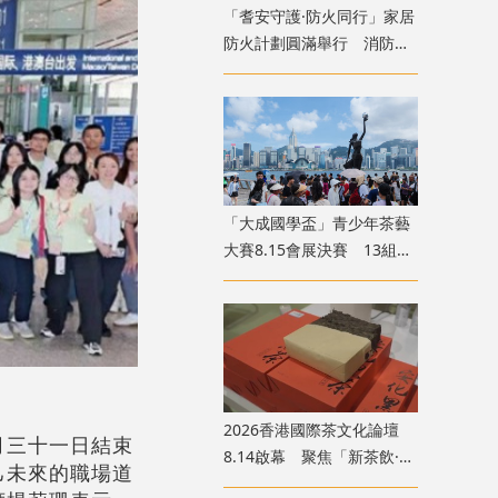
「耆安守護·防火同行」家居
防火計劃圓滿舉行 消防處
義工隊為長者裝「防火三
寶」
「大成國學盃」青少年茶藝
大賽8.15會展決賽 13組兩
岸四地選手香江以茗會友
2026香港國際茶文化論壇
N)七月三十一日結束
8.14啟幕 聚焦「新茶飲·新
己未來的職場道
茶食·新格局」黃金賽道