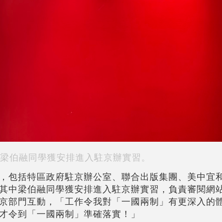
梁伯融同學獲安排進入駐京辦實習。
，包括特區政府駐京辦公室、聯合出版集團、美中宜
其中梁伯融同學獲安排進入駐京辦實習，負責審閱網
京部門互動，「工作令我對「一國兩制」有更深入的
才令到「一國兩制」準確落實！」