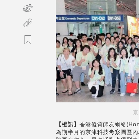
京
【橙訊】
香港優質師友網絡(Hong 
為期半月的京津科技考察團暨內