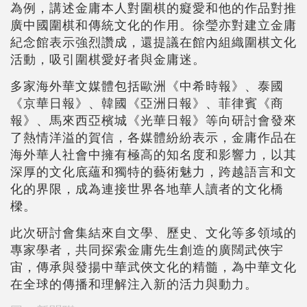
為例，講述金庸本人對圍棋的癡愛和他的作品對推
廣中國圍棋和傳統文化的作用。徐瑩亦對建立金庸
紀念館表示強烈讚成，還提議在館內組織圍棋文化
活動，吸引圍棋愛好者與金庸迷。
多家海外華文媒體包括歐洲《中希時報》、泰國
《京華日報》、韓國《亞洲日報》、菲律賓《商
報》、馬來西亞檳城《光華日報》等向研討會發來
了熱情洋溢的賀信，各媒體紛紛表示，金庸作品在
海外華人社會中擁有極高的知名度和影響力，以其
深厚的文化底蘊和獨特的藝術魅力，跨越語言和文
化的界限，成為連接世界各地華人讀者的文化橋
樑。
此次研討會集結來自文學、歷史、文化等多領域的
專家學者，共同探索金庸先生創造的廣闊武俠宇
宙，傳承與發揚中華武俠文化的精髓，為中華文化
在全球的傳播和理解注入新的活力與動力。