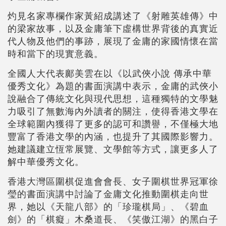
灼見名家專欄作家黃紹成講述了《射雕英雄傳》中
的梁家故事，以及金庸筆下虛構世界背後的真實近
代人物及他們的事跡，展現了金庸的家國情懷在當
時和當下的現實意義。
全國人大代表鄺美雲在以《以武俠小說 傳承中華
優秀文化》為題的書面演講中表示，金庸的武俠小
說融合了傳統文化與現代思想，這種獨特的文學魅
力吸引了無數海內外讀者的關注，使得香港文學在
全球範圍內獲得了更多的認可和讚譽，不僅極大地
豐富了香港文學的內涵，也提升了其國際影響力。
她建議建立恆常展覽、文學館等方式，讓更多人了
解中華優秀文化。
香港大灣區圍棋促進會會長、女子圍棋世界冠軍徐
瑩的書面演講中討論了金庸文化推動圍棋走向世
界，她以《天龍八部》的「珍瓏棋局」、《碧血
劍》的「棋癡」木桑道長、《笑傲江湖》的黑白子