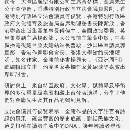
鈞奇，大灣區航空有限公司主席黃楚標，金庸先生
公子查傳倜，香港特別行政區立法會議員嚴剛，香
港特別行政區立法會議員何俊賢，香港特別行政區
政府文化體育及旅遊局首席助理秘書長陳紫欣，香
港聯合出版集團董事長傅偉中，全國政協委員、英
皇集團副主席楊政龍，大公報前主筆葉中敏，中央
廣播電視總台亞太總站站長曹毅，沙田區區議員郭
宣彤，香港作家聯會會長、香港文學館館長潘耀
明，知名作家、金庸前秘書楊興安，《亞洲周刊》
總編輯邱立本，灼見名家專欄作家黃紹成等嘉賓出
席研討會。
研討會上，來自特區政府、文化界、媒體界及學術
界的多位重量級嘉賓相繼上台發表演講，分享了他
們對金庸先生及其作品的獨到見解。
立法會議員何俊賢表示，金庸作品的文字語言有詩
經的風采，蘊含豐富的歷史底蘊，對話民族文化，
這是根植在讀者血液中的DNA，讓年輕讀者尋根