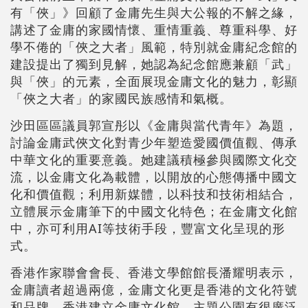
有「俠」》回顧了金庸先生與大公報的不解之緣，
講述了金庸的家國情懷、重情重義、尊重科學、好
學不倦的「俠之大者」風範，特別就金庸紀念館的
建設提出了獨到見解，她認為紀念館應兼顧「武」
與「俠」的元素，全面展現金庸文化的魅力，彰顯
「俠之大者」的家國民族感情和氣概。
沙田區區議員郭宣彤以《金庸與當代青年》為題，
討論金庸武俠文化對青少年塑造愛國價值觀、傳承
中華文化的重要意義。她建議積極參與國際文化交
流，以金庸文化為載體，以開放的心態傳播中國文
化和價值觀；利用新媒體，以科技和技術相結合，
立體展示金庸筆下的中國文化特色；在金庸文化館
中，亦可利用AI等技術手段，豐富文化呈現的形
式。
香港作家聯會會長、香港文學館館長潘耀明表示，
金庸讀者超過兩億，金庸文化更是香港的文化符號
和品牌，香港建立金庸文化館、主題公園有很廣泛