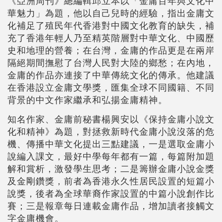
《亞洲周刊》總編輯邱立本以「金庸百年與文化中
華魅力」為題，他以自己兒時的經驗，指出金庸文
化補足了殖民年代香港對中國文化教育的缺失，補
充了香港年輕人乃至精英階層對中華文化、中國歷
史和地理的營養；在台灣，金庸的作品更是在兩岸
隔絕期間撫慰了台灣人民對大陸的鄉愁；在內地，
金庸的作品亦連接了中華傳統文化的傳承。他建議
在香港設立金庸文學獎，匯集全球不同國籍、不同
背景的中文作家繼承和弘揚金庸精神。
知名作家、金庸前秘書楊興安以《保持金庸小說文
化和精神》為題，對拯救新時代金庸小說沒落的危
機、傳播中華文化提出三點建議，一是選取金庸小
說編入課文，最好中學每年都有一篇，每篇附加題
解和賞析，激發學生思考；二是籌辦金庸小說金獎
及金剛鑽獎，前者為香港永久性居民設置的短篇小
說獎，後者為全球華裔作家設置的中篇小說創作比
賽；三是報章每日連載金庸作品，增加讀者接觸文
字金庸機會。