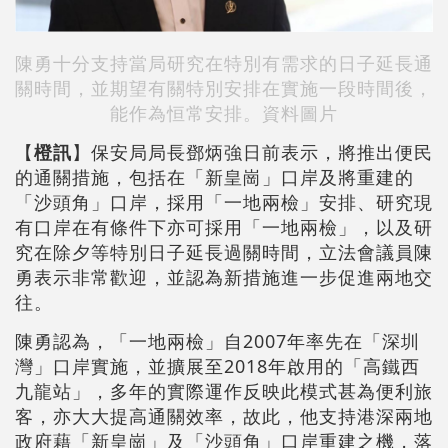
陳勇十分支持當局研究在特別有需求的日子延長通
關時間，並期望有關特別安排在實施一段時間後，
能作為恒常安排。資料圖片
【
橙訊
】保安局局長鄧炳強日前表示，將推出便民
的通關措施，包括在「新皇崗」口岸及將重建的
「沙頭角」口岸，採用「一地兩檢」安排、研究現
有口岸在有條件下亦可採用「一地兩檢」，以及研
究在除夕等特別日子延長過關時間，立法會議員陳
勇表示非常歡迎，並認為新措施進一步促進兩地交
往。
陳勇認為，「一地兩檢」自2007年率先在「深圳
灣」口岸實施，並擴展至2018年啟用的「高鐵西
九龍站」，多年的實際運作反映此模式甚為便利旅
客，亦大大提高通關效率，故此，他支持港深兩地
政府藉「新皇崗」及「沙頭角」口岸重建之機，落