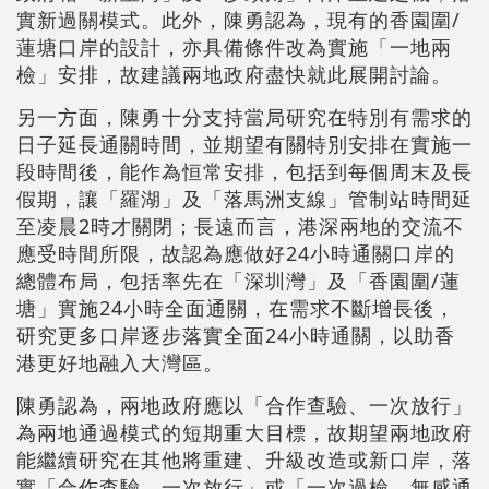
實新過關模式。此外，陳勇認為，現有的香園圍/
蓮塘口岸的設計，亦具備條件改為實施「一地兩
檢」安排，故建議兩地政府盡快就此展開討論。
另一方面，陳勇十分支持當局研究在特別有需求的
日子延長通關時間，並期望有關特別安排在實施一
段時間後，能作為恒常安排，包括到每個周末及長
假期，讓「羅湖」及「落馬洲支線」管制站時間延
至凌晨2時才關閉；長遠而言，港深兩地的交流不
應受時間所限，故認為應做好24小時通關口岸的
總體布局，包括率先在「深圳灣」及「香園圍/蓮
塘」實施24小時全面通關，在需求不斷增長後，
研究更多口岸逐步落實全面24小時通關，以助香
港更好地融入大灣區。
陳勇認為，兩地政府應以「合作查驗、一次放行」
為兩地通過模式的短期重大目標，故期望兩地政府
能繼續研究在其他將重建、升級改造或新口岸，落
實「合作查驗、一次放行」或「一次過檢、無感通