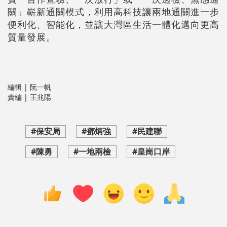
關」嶄新通關模式，利用高科技讓兩地通關進一步
便利化、智能化，並讓大灣區生活一體化邁向更高
質量發展。
編輯 | 阮一帆
責編 | 王兆陽
#保安局
#鄧炳強
#民建聯
#陳勇
#一地兩檢
#皇崗口岸