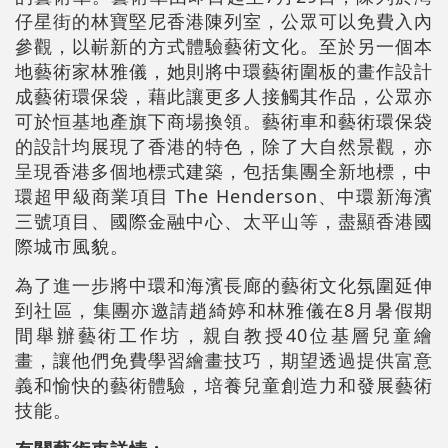
仔星街的林寶堅尼香港陳列室，公眾可以免費入內
參觀，以嶄新的方式體驗藝術文化。至於另一個本
地藝術家林雅儀，她則將中環藝術圍板的畫作設計
成藝術環保袋，藉此讓更多人接觸其作品，公眾亦
可於恒基地產旗下商場換領。藝術車和藝術環保袋
的設計均展現了香港的特色，除了大自然景觀，亦
呈現香港多個地標式建築，包括集團全新地標，中
環超甲級商業項目 The Henderson、中環新海濱
三號項目、國際金融中心、太平山等，盡顯香港國
際城市風貌。
為了進一步將中環和海濱長廊的藝術文化氛圍延伸
到社區，集團亦邀請趙綺婷和林雅儀在8月暑假期
間舉辦藝術工作坊，親自教授40位基層兒童繪
畫，讓他們免費學習繪畫技巧，期望透過提供富意
義和愉快的藝術體驗，培養兒童創造力和發展藝術
技能。