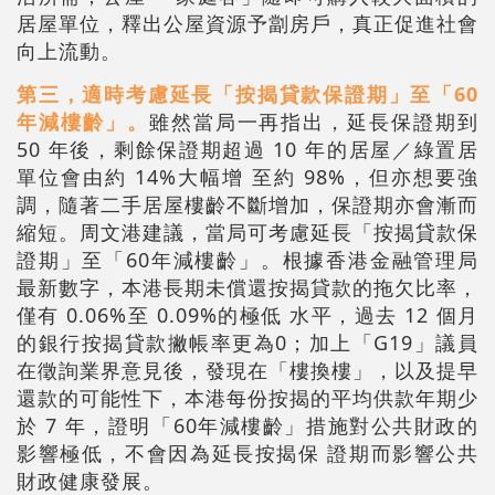
居屋單位，釋出公屋資源予劏房戶，真正促進社會
向上流動。
第三，適時考慮延長「按揭貸款保證期」至「60
年減樓齡」。
雖然當局一再指出，延長保證期到
50 年後，剩餘保證期超過 10 年的居屋／綠置居
單位會由約 14%大幅增 至約 98%，但亦想要強
調，隨著二手居屋樓齡不斷增加，保證期亦會漸而
縮短。周文港建議，當局可考慮延長「按揭貸款保
證期」至「60年減樓齡」。根據香港金融管理局
最新數字，本港長期未償還按揭貸款的拖欠比率，
僅有 0.06%至 0.09%的極低 水平，過去 12 個月
的銀行按揭貸款撇帳率更為0；加上「G19」議員
在徵詢業界意見後，發現在「樓換樓」，以及提早
還款的可能性下，本港每份按揭的平均供款年期少
於 7 年，證明「60年減樓齡」措施對公共財政的
影響極低，不會因為延長按揭保 證期而影響公共
財政健康發展。