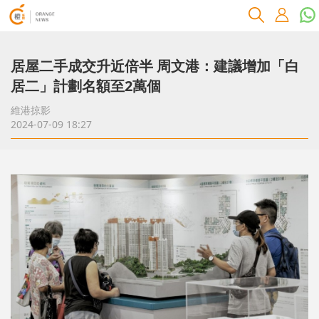
居屋二手成交升近倍半 周文港：建議增加「白
居二」計劃名額至2萬個
維港掠影
2024-07-09 18:27