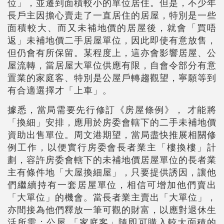
位」，並遷到面積較小的單位居住。但是，不少年
長戶主因擔心賣走了一直居住的居屋，特別是一些
面積較大、而又未補地價的居屋後，就會「買唔
返」未補地價二手居屋單位，因此即使有意放售，
但仍會有所保留。某程度上，這亦會影響居屋、公
屋流轉，當居屋大單位供應有限，自會令部分有意
置業的家庭客、特別是公屋戶轉趨觀望，寧願等到
有合適選擇才「上車」。
據悉，當局需要先行修訂《房屋條例》， 才能將
「換細」安排，應用於房委會轄下的二手未補地價
資助出售單位。周文港期望，當局盡快推展相關修
例工作，以便實行房委會長者業主「樓換樓」計
劃，容許房委會轄下的未補地價居屋單位的長者業
主有條件地「大屋換細屋」，只要提供誘因，讓他
們繼續持有一套居屋單位，相信可增加他們賣出
「大單位」的機會。當長者業主賣出「大單位」，
亦間接為他們釋放一筆可觀的財富，以應對退休生
活所需；公屋 「家庭客」隨即可購入較大面積的