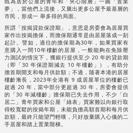
既為居於公屋的青年和「夾心階層」一圓「置業
夢」，當他們上流後，又騰出更多公屋予最基層的
市民，形成一 舉多得的局面。
所謂「按揭貸款保證期」，意思是房委會為居屋買
家作出按揭擔保，而擔保期通常是由居屋落成一刻
起計。譬如，過往的擔保期為30年，如果買家有
意購入一間10年樓齡的居屋，一般能夠在免除壓
力測試的情況下，獲銀行提供至少 20 年的貸款期
（即「30 年保證期減去 10 年樓齡」），有助分
擔首期開支和每月供款額；不過，隨著本港的居屋
樓齡漸長，2023年全港有 9 成居屋單位的樓齡已
超過 20 年，當中部分更超過 30 年，房委會提供
的「30 年減樓齡」擔保期已失去作用，不少「白
居二」青年買家和公屋「綠表」買家難以向銀行取
得較寬鬆的按揭年期，未能負擔高額首期和每月供
款額，最終只能望門輕嘆，只好放棄購入心儀的二
手居屋和踏上置業階梯。