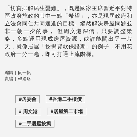
「切實排解民生憂難」，既是國家主席習近平對特
區政府施政的其中一點「希望」，亦是現屆政府和
立法會同仁共同邁進的目標。縱然解決房屋問題並
非一朝一夕的事， 但周文港深信，只要調整策
略，多點運用現成房屋資源，或許能闖出另一片
天，就像居屋「按揭貸款保證期」的例子，不用花
政府一分一毫，即可打通上流階梯。
編輯 | 阮一帆
責編 | 韓進珞
#房委會
#香港二手樓價
# 周文港
#居屋第二市場
#二手居屋按揭