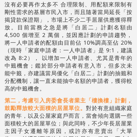
沒有必要再作太多不 合理限制、用配額來限制有
剛性需求的基層市民入市，而且隨著當局延長「按
揭貸款保證期」，市場上不少二手居屋供應獲得釋
放。目前當務之急是將「白居二」計劃名額由
4,500 個增至 2 萬個，並因應計劃的申請趨勢，
將一人申請者的配額由目前佔 10%調高至佔 20%
（現時「家庭申請者：一人申請者」是 9:1，建議
改為 8:2）， 以增加一人申請者、尤其是青年的
中籤機會；鑑於部分申請者有意入市，但多次未
能中籤，亦建議當局優化「白居二」計劃的抽籤和
分配機制，讓一直未能抽中名額的申請者，獲得較
高的中籤機會。
第二，考慮引入房委會長者業主「樓換樓」計劃，
鼓勵釋放較大面積的居屋單位。
對於有意組織家庭
的青年，以及公屋家庭戶而言，當會傾向選購一些
面積較大的居屋單位；與此同時，不少年長居屋業
主因子女遷離等原因，或許亦有意賣出「大單