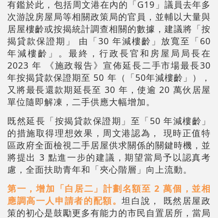
有鑑於此，包括周文港在內的「G19」議員去年多
次游說房屋局等相關政策局的官員，並輔以大量與
居屋樓齡或按揭統計調查相關的數據，建議將「按
揭貸款保證期」 由「30 年減樓齡」放寬至「60
年減樓齡」。最終，行政長官和房屋局局長在
2023 年 《施政報告》宣佈延長二手市場最長30
年按揭貸款保證期至 50 年（「50年減樓齡」），
又將最長還款期延長至 30 年，使逾 20 萬伙居屋
單位隨即解凍，二手供應大幅增加。
既然延長「按揭貸款保證期」至「50 年減樓齡」
的措施取得理想效果，周文港認為， 現時正值特
區政府全面檢視二手居屋供求關係的關鍵時機，並
將提出 3 點進一步的建議，期望當局予以認真考
慮，全面扶助青年和「夾心階層」向上流動。
第一，增加「白居二」計劃名額至 2 萬個，並相
應調高一人申請者的配額。
坦白說， 既然居屋政
策的初心是鼓勵更多有能力的市民自置居所，當局