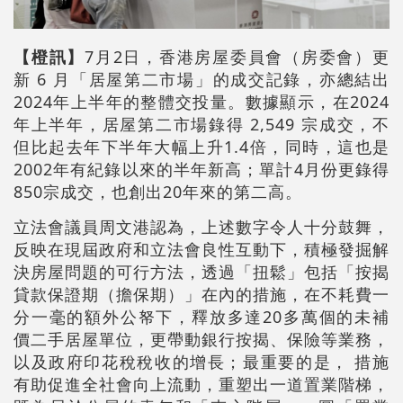
【橙訊】
7月2日，香港房屋委員會（房委會）更
新 6 月「居屋第二市場」的成交記錄，亦總結出
2024年上半年的整體交投量。數據顯示，在2024
年上半年，居屋第二市場錄得 2,549 宗成交，不
但比起去年下半年大幅上升1.4倍，同時，這也是
2002年有紀錄以來的半年新高；單計4月份更錄得
850宗成交，也創出20年來的第二高。
立法會議員周文港認為，上述數字令人十分鼓舞，
反映在現屆政府和立法會良性互動下，積極發掘解
決房屋問題的可行方法，透過「扭鬆」包括「按揭
貸款保證期（擔保期）」在內的措施，在不耗費一
分一毫的額外公帑下，釋放多達20多萬個的未補
價二手居屋單位，更帶動銀行按揭、保險等業務，
以及政府印花稅稅收的增長；最重要的是， 措施
有助促進全社會向上流動，重塑出一道置業階梯，